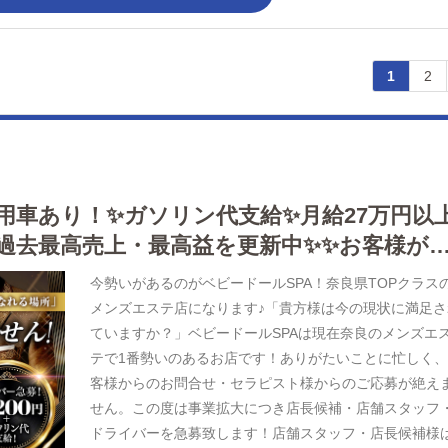
1
2
✨社用車あり！✨ガソリン代支給✨月給27万円以
過去最高売上・最高益を更新中✨✨お客様が
んか？
今勢いがあるのがベビードールSPA！奈良県TOPクラス
メンズエステ店になります♪「貴方様は今の現状に満足さ
ていますか？」ベビードールSPAは現在奈良のメンズエ
テで1番勢いのあるお店です！ありがたいことに忙しく
客様からのお問合せ・セラピスト様からのご応募が絶え
せん。この度は事業拡大につき店長候補・店舗スタッフ
ドライバーを急募致します！店舗スタッフ・店長候補様