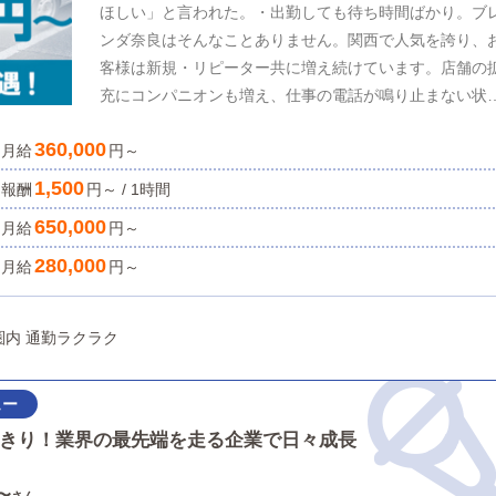
ほしい」と言われた。・出勤しても待ち時間ばかり。ブ
ンダ奈良はそんなことありません。関西で人気を誇り、
客様は新規・リピーター共に増え続けています。店舗の
充にコンパニオンも増え、仕事の電話が鳴り止まない状
です。その為、毎日充実した勤務をお約束できます。【
360,000
月給
事内容】●女性の送迎業務レギュラー勤務でしっかり稼
円～
い方はもちろん、自由シフト制ですので、副業としてお
1,500
報酬
円～ / 1時間
えの方でも歓迎。【給与】ガソリン代支給未経験の方は
650,000
月給
円～
修期間あり★全額日払い【勤務時間】各店舗の営業時間
シフト制お問い合わせ時にご希望のお時間帯をお伝えく
280,000
月給
円～
さい。【応募資格】・要普通免許・車両持ち込み可能な
方・カーナビ付き（スマホナビ可）・搭乗者無制限の保
駅チカ徒歩圏内 通勤ラクラク
（自賠責保険・任意保険等）・経験不問・18歳以上(高校
不可【ドライバー急募】 ✓車が大好きな方 ✓好きなド
ブを仕事にしたい方 ✓副業を探している方 大募集中！
ドライバーの方からよく耳にするのが、 ・長時間働きた
きり！業界の最先端を走る企業で日々成長
のに、シフトを入れてくれない。 ・出勤日当日に、急に
「休んでほしい」と言われた。 ・出勤しても待ち時間ば
〜