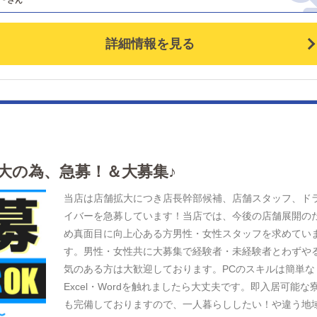
り。 ブレンダ奈良はそんなことありません。 関西で人
誇り、お客様は新規・リピーター共に増え続けています
詳細情報を見る
店舗の拡充にコンパニオンも増え、仕事の電話が鳴り止
ない状態です。 そのため、毎日充実した勤務をお約束で
ます。 【仕事内容】 ●女性の送迎業務 レギュラー勤務で
っかり稼ぎたい方はもちろん、自由シフト制ですので、
業としてお考えの方でも歓迎。 【給与】 時給1,500円～
+ガソリン代 未経験の方は研修期間あり ★全額日払い 【
務時間】 各店舗の営業時間でシフト制 お問い合わせ時
大の為、急募！＆大募集♪
希望のお時間帯をお伝えください。 【応募資格】 ・要
免許 ・車両持ち込み可能な方 ・カーナビ付き（スマホ
当店は店舗拡大につき店長幹部候補、店舗スタッフ、ド
可） ・搭乗者無制限の保険（自賠責保険・任意保険等）
イバーを急募しています！当店では、今後の店舗展開の
経験不問 ・18歳以上(高校生不可) 【待遇】 ■自由出勤シ
め真面目に向上心ある方男性・女性スタッフを求めてい
ト制 ■短期間での昇給制度 ■全額日払い ■副業及び掛け
す。男性・女性共に大募集で経験者・未経験者とわずや
可 【休日休暇】 ☆自由シフト制 ドライバーの仕事をし
気のある方は大歓迎しております。PCのスキルは簡単な
いあなたのご応募お待ちしております！)【待遇】■自由
Excel・Wordを触れましたら大丈夫です。即入居可能な
勤シフト制■短期間での昇給制度■全額日払い■副業及び
も完備しておりますので、一人暮らししたい！や違う地
け持ち可【休日休暇】☆自由シフト制ドライバーの仕事