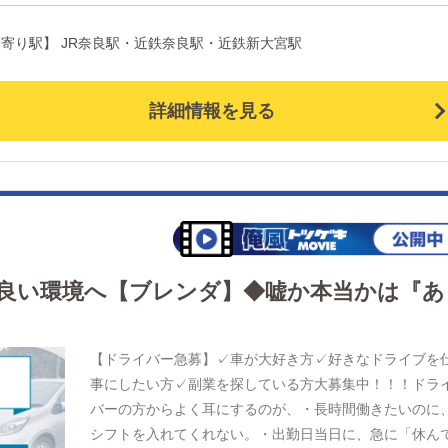
用！安心の職場環境 奈良県内で唯一、スタッフ・ドライ
ー全員がスーツを着用して勤めています。オラオラ系の
奈良市(三条宮前町) 【最寄り駅】 JR奈良駅・近鉄奈良駅・近鉄新大宮駅
タッフはおらず、一般企業のような雰囲気です。 急成
にともないフロントスタッフ＆ドライバー急募中！ 業
への知識がない方や未経験の方も大歓迎です。マニュア
詳細情報を見る
をご用意しており、研修期間で丁寧に教えていきます
無理なお仕事を突然押し付けるようなことは一切ござい
せん。一人ひとりのペースに合わせて無理なく成長して
ただける環境を整えています。 「頑張りをしっかり評
されたい」 「生活をすぐに安定させたい」 「信頼でき
間をつくりたい」 という想いをお持ちの方、当グループ
あなたの力を発揮してみませんか？ お人柄とやる気を
良い環境へ【ブレンダ】◆嘘か本当かは『あ
視した採用を行っておりますので、まずはお気軽にご応
募・ご相談ください！
【ドライバー急募】✓車が大好き方✓好きなドライブを
事にしたい方✓副業を探している方大募集中！！！ドラ
バーの方からよく耳にするのが、・長時間働きたいのに
シフトを入れてくれない。・出勤日当日に、急に「休ん