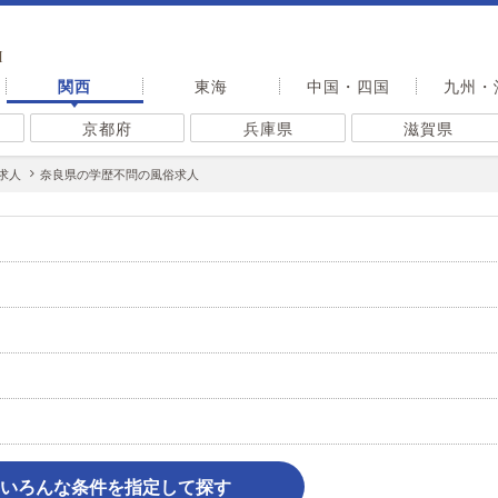
I
関西
東海
中国・四国
九州・
京都府
兵庫県
滋賀県
求人
奈良県の学歴不問の風俗求人
いろんな条件を指定して探す