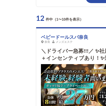
12
件中（1〜10件を表示）
ベビードールスパ奈良
奈良
メンズエステ
＼ドライバー急募!!!／ 
＋インセンティブあり！✨
ぶお店作りを一緒にしませ