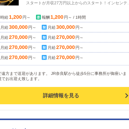
スタートが月収27万円以上からのスタート！インセンテ
ブ・昇給昇格制度は勿論御座いますので貴方様のスキル
1,200
1,200
時給
円～
ップへと繋がる環境です！ドライバー急募！ドライバー
報酬
円～ / 1時間
急募！時給1,200円＋ガソリン代支給を致します。車の
300,000
300,000
月給
円～
月給
円～
込み不要でも大丈夫です。当店で車のご用意をしていま
270,000
270,000
月給
円～
月給
円～
す。車をお持ちの方は優遇致します！安心して働ける環
と、やりがいのある仕事を。当店は貴方様のプライベー
270,000
270,000
月給
円～
月給
円～
と両立できるように福利厚生も充実に取り揃えています
270,000
270,000
月給
円～
月給
円～
「ナイトワークってブラックなイメージ」「求人も誇大
容が多い」と思われる方が多数かと存じます。ベビード
で遠方まで送迎があります。 JR奈良駅から徒歩5分に事務所が御座いま
ルSPAではその様な思いをして頂かない様に記載してい
境でお出迎え致します。
内容には嘘・偽り一切なしで運営しています。当店で勤
頂くにあたりまして貴方様の人生をより豊かに出来るよ
詳細情報を見る
にスタッフ一同精一杯サポートを致します。～経験者様
未経験様共に大歓迎～当店はメンズエステで運営を行っ
いますが更なる事業拡大に向けてスタッフ様を大募集致
ます。今稼ぎたい！と思われている方は当店が全力をも
てサポート・稼がせます！経験者様は勿論優遇し採用を