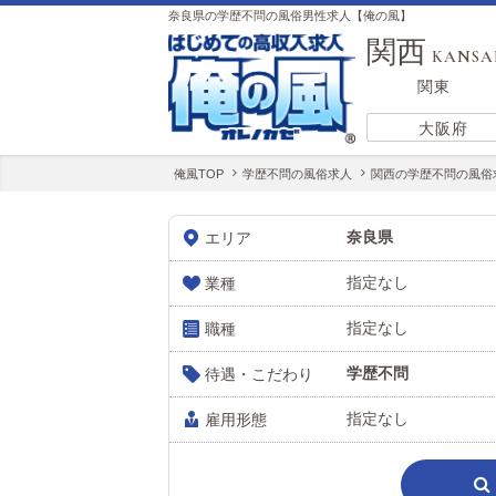
奈良県の学歴不問の風俗男性求人【俺の風】
関西
KANSA
関東
大阪府
俺風TOP
学歴不問の風俗求人
関西の学歴不問の風俗
奈良県
エリア
指定なし
業種
指定なし
職種
学歴不問
待遇・こだわり
指定なし
雇用形態