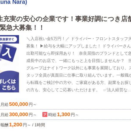
a Nara)
します。未経験様は当店のスタッフが懇切丁寧に研修を
します。誰でも簡単に稼げる。その言葉をベビードール
生充実の安心の企業です！事業好調につき店
SPAでは実現致します。新業態もエステがメインのお店
予定しています！メンズエステ業界にありがちなブラッ
緊急大募集！！
や適当系のノリではなく、丁寧な対応が出来るスタッフ
＼入店祝い金5万円！／ ドライバー・フロントスタッフ
緻密な戦略のもと、稼げるお店・お客様が喜んで頂ける
募集！ ▶給与を大幅にアップしました！ ドライバーさ
店を作っております！現代のこの不況の社会で、なかな
出勤可能なら即採用あり！ 奈良屈指のブランドとして
認めてもらえなかった、そんな思いをした方！！【ベビ
成長中のお店で、一緒にもっと上を目指しませんか？ 
ドールSPA】でもう一度挑戦してみませんか？途中であ
グループはナイトワーク以外にも事業を展開しており、
らめてしまった夢や目標を叶えられると思います！まず
タッフ全員が真面目に仕事に取り組んでいます。一般職
今の状況から一歩踏み出してみてください！！少しでも
ら転職をご検討中の方や、ご家庭がある方、副業をお探
興味がございましたら、下記よりお気軽にお問合せくだ
の方も、安心してご応募いただけます。 ✅法人経営な
いませ。質問だけでもお待ちしております！
で安心！ 社会保険完備、インセンティブ制度導入、マイ
500,000
月給
ンバー対策万全、健康診断 (費用当社負担)など一般企業
円～
みの福利厚生を整えております。 ✅生活家電つきのマ
300,000
1,300
月給
円～
時給
円～
ション寮あり 敷金や礼金などの初期費用は不要で、すぐ
1,200
報酬
円～ / 1時間
新生活をスタートしていただけます。 ✅全員スーツ着