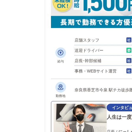
店舗スタッフ
送迎ドライバー
店長･幹部候補
給与
事務・WEBサイト運営
奈良県香芝市今泉 
勤務地
人生は一度
店長
/
にっし