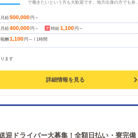
で働きたいという方も大歓迎です。地方出身の方でも奈
したいあなたのご応募お待ちしております！
の地理に詳しくなくても親切にお伝えしますのでご安心
500,000
月給
ださい。簡単ではありますが、1日のお仕事の流れは下
円～
なります。【出社】↓開店準備(待機場・事務所清掃）出
400,000
1,100
月給
円～
時給
円～
確認ドライバー指示各種サイト確認（1時間ほど）↓実際
1,100
報酬
円～ / 1時間
お仕事の研修（4〜5時間）電話対応研修WEB更新研修各
サイト更新・電話対応・配車補助ドライバーサポート(ド
イバーさんで車が追いつかない時補助的に走ります。）↓
なります
休憩（60分）↓実際のお仕事の研修（4〜5時間）電話対
研修WEB更新研修各種サイト更新・電話対応・配車補助
ライバーサポート(ドライバーさんで車が追いつかない時
詳細情報を見る
助的に走ります。）※店長・先輩がしっかりサポートい
します！↓【帰宅】
送迎ドライバー大募集！全額日払い・寮完備