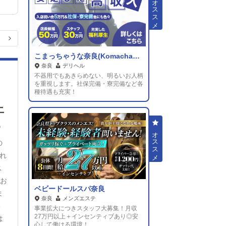
こまっちゃうな奈良(Komachauna Nara)
奈良
デリヘル
不器用でもあきらめない、明るいお人柄
を重視します。社保完備・寮完備など各
種待遇も充実！
上
喜
の
れ
ス
、お
ベビードールスパ奈良
ま
奈良
メンズエステ
・
事業拡大につきスタッフ大募集！月収
27万円以上＋インセンティブあり◎安
は
心して働ける環境！