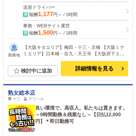
送迎ドライバー
1,177
報酬
円～ / 1時間
事務・WEBサイト運営
1,500
報酬
円～ / 1時間
【大阪キタエリア】梅田・十三・京橋 【大阪ミナ
ミエリア】日本橋・谷九・天王寺 【大阪府下エリ
勤務地
ア】布施・堺 【兵庫エリア】神戸三宮 ※全店舗が
主要駅から徒歩5～10分圏内！
詳細情報を見る
検討中に追加
熟女総本店
十三
デリヘル
良い環境で、高収入。私たちは貫きます。
～9時間勤務＆残業なし～【日払12,000
円】＊即日勤務可