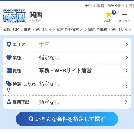
十三の事務・WEBサイト運営の
0
関西
KANSAI
検討中
メニュー
俺風TOP
事務・WEBサイト運営の風俗求人
関西の事務・WEBサイト
十三
エリア
指定なし
業種
事務・WEBサイト運営
職種
指定なし
待遇･こだわ
り
指定なし
雇用形態
いろんな条件を指定して探す