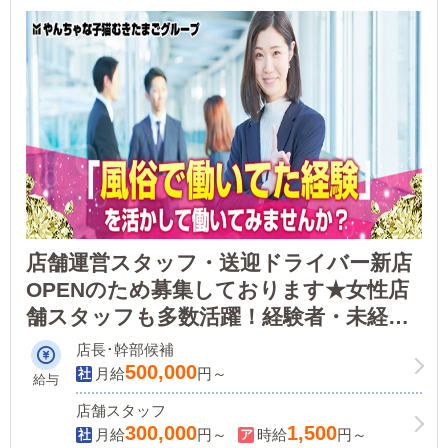
店舗運営スタッフ・送迎ドライバー新店
OPENのため募集しております★女性店
舗スタッフも多数活躍！経験者・未経験
者ともにOK！・やる気があれば問題な
店長･幹部候補
し！
500,000
月給
円～
給与
店舗スタッフ
300,000
1,500
月給
円～
時給
円～