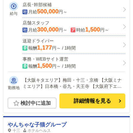
者ともにOK！・やる気があれば問題な
店長･幹部候補
し！
500,000
月給
円～
給与
店舗スタッフ
300,000
1,500
月給
円～
時給
円～
送迎ドライバー
1,177
報酬
円～ / 1時間
事務・WEBサイト運営
1,500
報酬
円～ / 1時間
【大阪キタエリア】梅田・十三・京橋 【大阪ミナ
ミエリア】日本橋・谷九・天王寺 【大阪府下エリ
勤務地
ア】布施・堺 【兵庫エリア】神戸三宮 ※全店舗が
主要駅から徒歩5～10分圏内！
詳細情報を見る
検討中に追加
やんちゃな子猫グループ
十三
ホテルヘルス