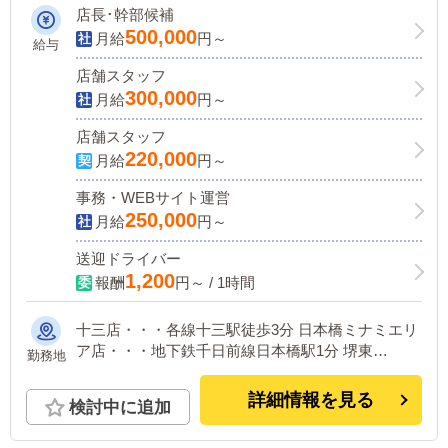
店長･幹部候補
500,000
月給
円～
給与
店舗スタッフ
300,000
月給
円～
店舗スタッフ
220,000
月給
円～
事務・WEBサイト運営
250,000
月給
円～
送迎ドライバー
1,200
報酬
円～ / 1時間
十三店・・・各線十三駅徒歩3分 日本橋ミナミエリ
ア店・・・地下鉄千日前線日本橋駅1分 堺東
勤務地
店・・・南海高野線堺東駅徒歩7分
詳細情報を見る
検討中に追加