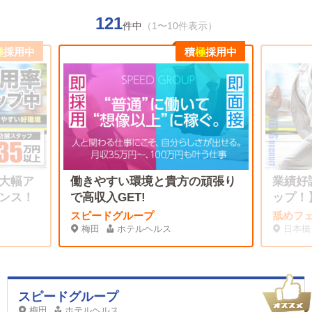
121
件中
（1〜10件表示）
極
採用中
積
極
採用中
大幅ア
働きやすい環境と貴方の頑張り
業績好
ンス！
で高収入GET!
ップ！
スピードグループ
舐めフ
梅田
ホテルヘルス
日本橋
スピードグループ
梅田
ホテルヘルス