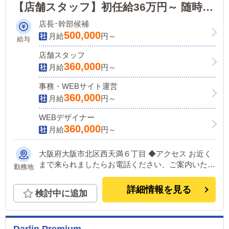
【店舗スタッフ】初任給36万円～ 随時昇
給あり・将来独立も可能！頑張りはきち
店長･幹部候補
んと評価しお給料に反映。腰を据えて長
500,000
月給
円～
給与
く働ける環境です！
店舗スタッフ
360,000
月給
円～
事務・WEBサイト運営
360,000
月給
円～
WEBデザイナー
360,000
月給
円～
大阪府大阪市北区西天満６丁目 ◆アクセス お近く
まで来られましたらお電話ください、ご案内いたし
勤務地
ます。
詳細情報を見る
検討中に追加