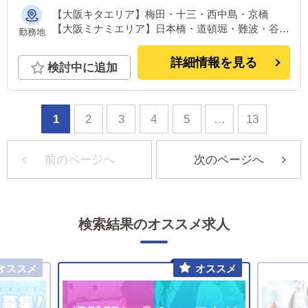
【大阪キタエリア】梅田・十三・西中島・京橋
【大阪ミナミエリア】日本橋・道頓堀・難波・谷
勤務地
九・天王寺 【大阪府下エリア】布施・堺 【兵庫エ
リア】神戸三宮・神戸元町・尼崎 ※全店舗が主要
詳細情報を見る
検討中に追加
駅から徒歩5～10分圏内！
1
2
3
4
5
…
13
前のページへ
次のページへ
検索結果のオススメ求人