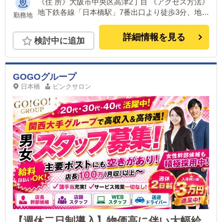
《住 所》大阪市中央区高津2丁目 《アクセス方法》
地下鉄各線「日本橋駅」7番出口より徒歩3分、地下
勤務地
鉄各線「谷町九丁目駅」2番出口より徒歩3分
詳細情報を見る
検討中に追加
GOGOグループ
日本橋
ピンクサロン
【週休二日制導入】物価高に伴い大幅給