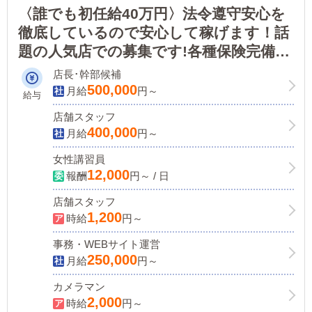
〈誰でも初任給40万円〉法令遵守安心を
徹底しているので安心して稼げます！話
題の人気店での募集です!各種保険完備、
寮完備で、稼げる環境が整っています！
店長･幹部候補
500,000
月給
円～
給与
店舗スタッフ
400,000
月給
円～
女性講習員
12,000
報酬
円～ / 日
店舗スタッフ
1,200
時給
円～
事務・WEBサイト運営
250,000
月給
円～
カメラマン
2,000
時給
円～