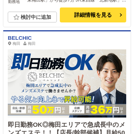
勤務地
ら徒歩5分 JR各線「大阪駅」から徒歩10分 地下鉄
御堂筋線「梅田駅」から徒歩10分
詳細情報を見る
検討中に追加
BELCHIC
梅田
梅田
即日勤務OK◎梅田エリアで急成長中のメ
ンズエステ！！【店長/幹部候補】月給50