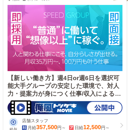
【新しい働き方】週4日or週6日を選択可
能大手グループの安定した環境で、対人
力・提案力が身につく仕事/収入によるご
自身だけの幸せだけでなく、家族やパー
トナーの幸せもここなら叶えられます！
店舗スタッフ
357,500
12,500
月給
円～
日給
円～
給与