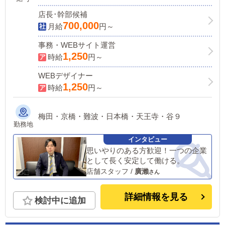
店長･幹部候補
700,000
月給
円～
事務・WEBサイト運営
1,250
時給
円～
WEBデザイナー
1,250
時給
円～
梅田・京橋・難波・日本橋・天王寺・谷９
勤務地
思いやりのある方歓迎！一つの企業
として長く安定して働ける。
店舗スタッフ
/
廣瀨
詳細情報を見る
検討中に追加