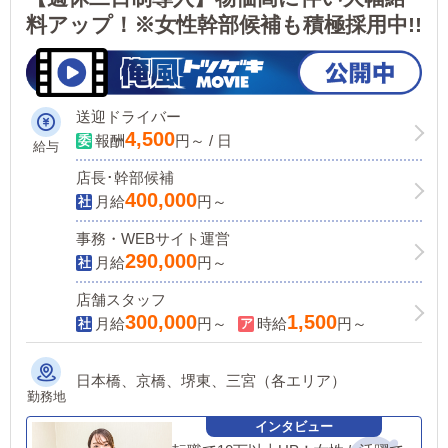
料アップ！※女性幹部候補も積極採用中!!
送迎ドライバー
4,500
報酬
円～ / 日
給与
店長･幹部候補
400,000
月給
円～
事務・WEBサイト運営
290,000
月給
円～
店舗スタッフ
300,000
1,500
月給
円～
時給
円～
日本橋、京橋、堺東、三宮（各エリア）
勤務地