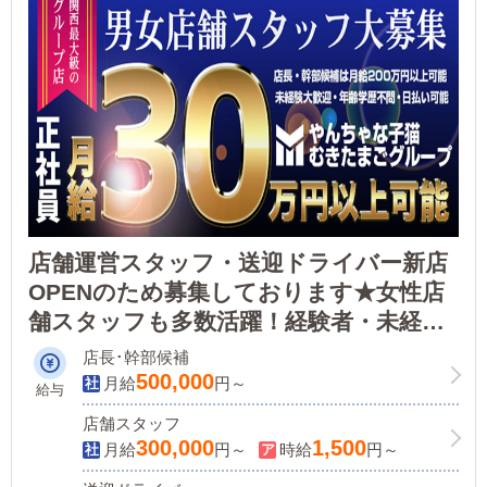
店舗運営スタッフ・送迎ドライバー新店
OPENのため募集しております★女性店
舗スタッフも多数活躍！経験者・未経験
者ともにOK！・やる気があれば問題な
店長･幹部候補
し！
500,000
月給
円～
給与
店舗スタッフ
300,000
1,500
月給
円～
時給
円～