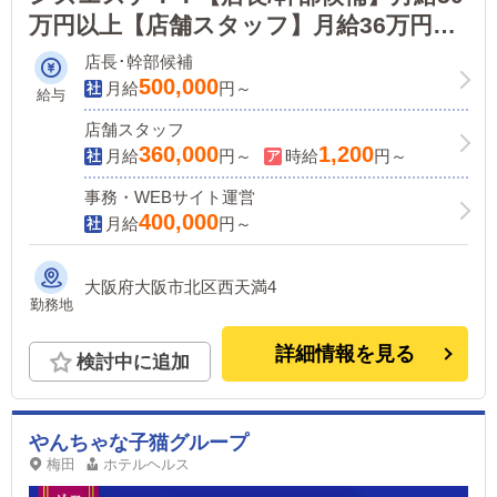
万円以上【店舗スタッフ】月給36万円以
上◎週休2日制・正月休暇でメリハリあ
店長･幹部候補
る環境。やる気と向上心で昇給可能！
500,000
月給
円～
給与
店舗スタッフ
360,000
1,200
月給
円～
時給
円～
事務・WEBサイト運営
400,000
月給
円～
大阪府大阪市北区西天満4
勤務地
詳細情報を見る
検討中に追加
やんちゃな子猫グループ
梅田
ホテルヘルス