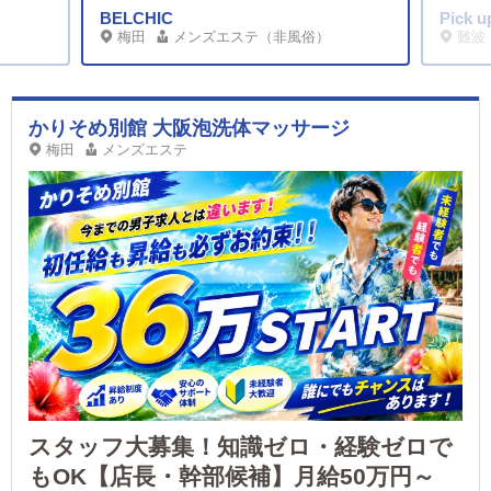
BELCHIC
Pick u
梅田
メンズエステ（非風俗）
難波
かりそめ別館 大阪泡洗体マッサージ
梅田
メンズエステ
スタッフ大募集！知識ゼロ・経験ゼロで
もOK【店長・幹部候補】月給50万円～