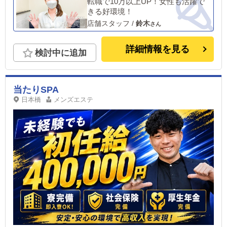
転職で10万以上UP！女性も活躍で
きる好環境！
店舗スタッフ
/
鈴木
詳細情報を見る
検討中に追加
当たりSPA
日本橋
メンズエステ