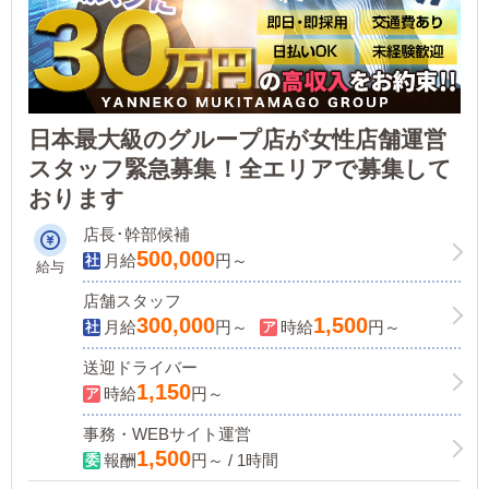
日本最大級のグループ店が女性店舗運営
スタッフ緊急募集！全エリアで募集して
おります
店長･幹部候補
500,000
月給
円～
給与
店舗スタッフ
300,000
1,500
月給
円～
時給
円～
送迎ドライバー
1,150
時給
円～
事務・WEBサイト運営
1,500
報酬
円～ / 1時間