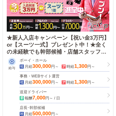
★新人入店キャンペーン【祝い金3万円】
or【スーツ一式】プレゼント中！★全く
の未経験でも幹部候補・店舗スタッフを
大募集！＜正社員：月給30万円～／ドラ
ボーイ・ホール
イバー：日給7,000円～＞日払いOK・寮
300,000
1,300
月給
円～
時給
円～
給与
完備！
事務・WEBサイト運営
300,000
1,300
月給
円～
時給
円～
送迎ドライバー
7,000
報酬
円～ / 日
店長･幹部候補
500,000
月給
円～