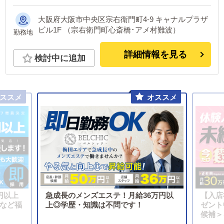
大阪府大阪市中央区宗右衛門町4-9 キャナルプラザ
ビル1F （宗右衛門町心斎橋･アメ村難波）
勤務地
詳細情報を見る
検討中に追加
円以上
急成長のメンズエステ！月給36万円以
【入店
制など福
上◎学歴・知識は不問です！
ゼント
候補＞