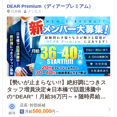
DEAR Premium（ディアープレミアム）
日本橋
メンエス
【勢いが止まらない!!】絶好調につきス
タッフ増員決定★日本橋で話題沸騰中
の“DEAR”！月給36万円～＋随時昇給＆
ボーナスあり！▶未経験も、ナイトレジ
店長･幹部候補
ャー経験者も輝ける環境が“DEAR
500,000
月給
円～
給与