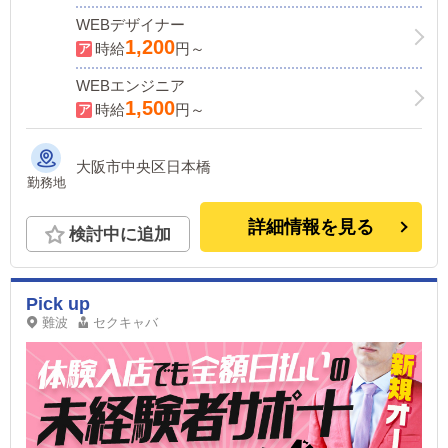
WEBデザイナー
1,200
時給
円～
WEBエンジニア
1,500
時給
円～
大阪市中央区日本橋
勤務地
詳細情報を見る
検討中に追加
Pick up
難波
セクキャバ