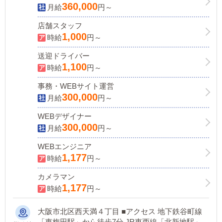
360,000
月給
円～
店舗スタッフ
1,000
時給
円～
送迎ドライバー
1,100
時給
円～
事務・WEBサイト運営
300,000
月給
円～
WEBデザイナー
300,000
月給
円～
WEBエンジニア
1,177
時給
円～
カメラマン
1,177
時給
円～
大阪市北区西天満４丁目 ■アクセス 地下鉄谷町線
「東梅田駅」から徒歩7分 JR東西線「北新地駅」か