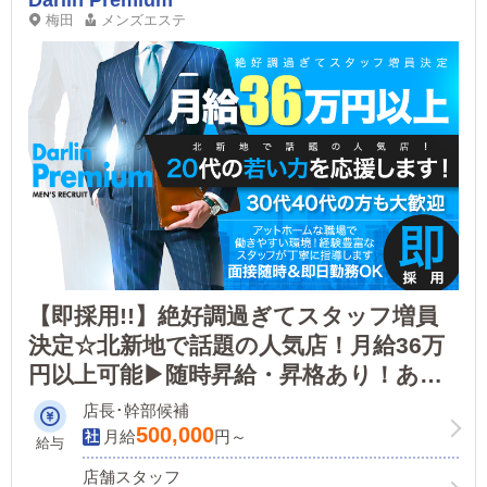
Darlin Premium
梅田
メンズエステ
【即採用!!】絶好調過ぎてスタッフ増員
決定☆北新地で話題の人気店！月給36万
円以上可能▶随時昇給・昇格あり！あら
ゆる業界の一流が集まるお店だから、未
店長･幹部候補
経験でも成長を実感できる！
500,000
月給
円～
給与
店舗スタッフ