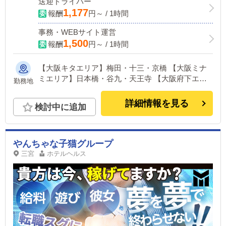
送迎ドライバー
1,177
報酬
円～ / 1時間
事務・WEBサイト運営
1,500
報酬
円～ / 1時間
【大阪キタエリア】梅田・十三・京橋 【大阪ミナ
ミエリア】日本橋・谷九・天王寺 【大阪府下エリ
勤務地
ア】布施・堺 【兵庫エリア】神戸三宮 ※全店舗が
主要駅から徒歩5～10分圏内！
詳細情報を見る
検討中に追加
やんちゃな子猫グループ
三宮
ホテルヘルス