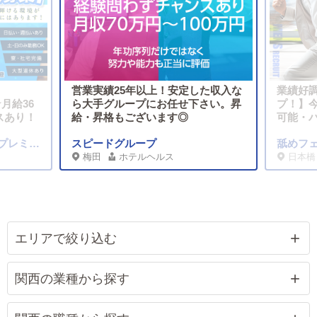
営業実績25年以上！安定した収入な
業績好
★月給36
ら大手グループにお任せ下さい。昇
プ！】
スあり！
給・昇格もございます◎
可能・バ
DEAR Premium（ディアープレミアム）
スピードグループ
舐めフ
梅田
ホテルヘルス
日本橋
エリアで絞り込む
関西の業種から探す