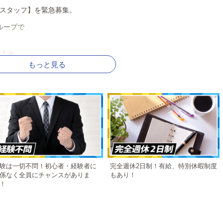
スタッフ】を緊急募集。
ループで
能！≫
もっと見る
る環境です。
行っていただき、
と進んでいきます。
、
、
せる方を大募集中！
験は一切不問！初心者・経験者に
完全週休2日制！有給、特別休暇制度
係なく全員にチャンスがありま
もあり！
！
活を送ってほしい」
制を導入しております。