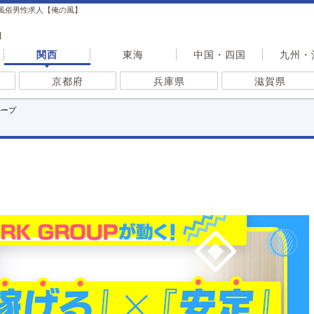
）風俗男性求人【俺の風】
I
関西
東海
中国・四国
九州・
京都府
兵庫県
滋賀県
ループ