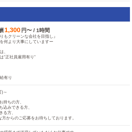
1,300
酬
円〜 / 1時間
りもクリーンな会社を目指し』
を何より大事にしていますー
は、
は”正社員雇用有り”
給有り
可)～
をお持ちの方、
持ち込みできる方、
できる方、
な方からのご応募をお待ちしております。