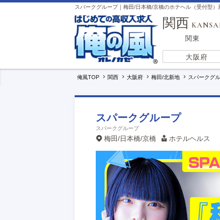
スパークグループ｜梅田/日本橋/京橋のホテヘル（受付型
関西
KANSA
関東
大阪府
俺風TOP
関西
大阪府
梅田/北新地
スパークグ
スパークグループ
スパークグループ
梅田/日本橋/京橋
ホテルヘルス