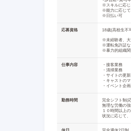
※スキルに応じ
・初期費用不要のマンション寮あり
※能力に応じて
・残業なし
※日払い可
・経験者優遇
・未経験者歓迎
応募資格
18歳(高校生不
その他、働きやすい各種待遇をご用意し
面接は随時行っておりますので、まずは
※未経験者、大
※運転免許証な
＝＝＝＝＝＝＝＝＝＝＝＝＝＝＝
※暴力的組織関
TEL： 0120-844-443 (通話無料)
MAIL： spark-group@docomo.ne.jp
仕事内容
・接客業務
LINE ID： @225fzfdh
・清掃業務
・サイトの更新
お問い合わせは24時間受付中です。
・キャストのマ
まずはお話からも歓迎しておりますので
・イベント企画
お気軽にご連絡下さいませ。
勤務時間
完全シフト制(応
無理な労働の強
１０時間以上の
状況に応じて、
休日
完全週休2日制