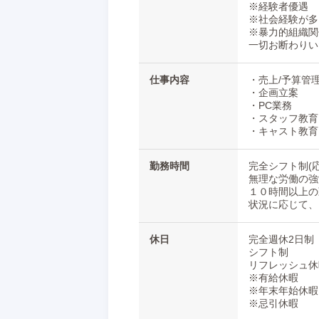
※経験者優遇
※社会経験が多
※暴力的組織関
一切お断わりい
仕事内容
・売上/予算管
・企画立案
・PC業務
・スタッフ教育
・キャスト教育
勤務時間
完全シフト制(応
無理な労働の強
１０時間以上の
状況に応じて、
休日
完全週休2日制
シフト制
リフレッシュ休
※有給休暇
※年末年始休暇
※忌引休暇