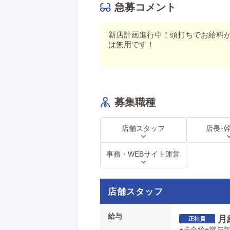
急募コメント
▶完全週休2日制
▶残業なし（シフト制）
▶食事休憩あり
新店計画進行中！頭打ちでお給料が
▶フレックス出社制度
は無用です！
仕事とプライベートのON・OFFがしっ
ご家庭のある方や、趣味の時間を大切に
≪プラスαで稼げるインセンティブシス
募集職種
「頑張ることが昇給につながり、
昇給がまた頑張りにつながる」
そう考える当グループでは、各種特別手
店舗スタッフ
店長･
勤続期間ではなく、あなたの頑張る姿勢
事務・WEBサイト運営
【給与】
・店舗スタッフ：月収35万円〜最大10
・店長幹部候補：月収50万円〜+賞与年
店舗スタッフ
※研修期間有※日払い可能 ※各種手当
▶︎その他待遇
給与
月
_____________
+歩合給+賞与年