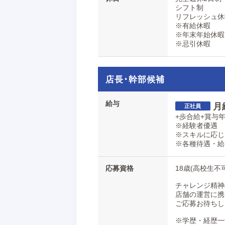
シフト制
リフレッシュ休
※有給休暇
※年末年始休暇
※忌引休暇
店長･幹部候補
給与
月
+歩合給+賞与年
※経験者優遇
※スキルに応じ
※各種待遇・給
応募資格
18歳(高校生不
チャレンジ精神
店舗の運営に携
ご応募お待ちし
※学歴・経歴一