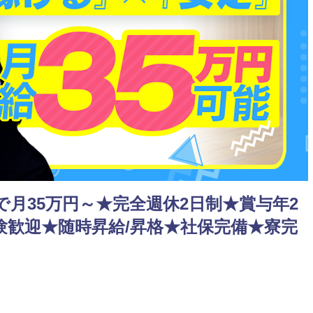
月35万円～★完全週休2日制★賞与年2
験歓迎★随時昇給/昇格★社保完備★寮完