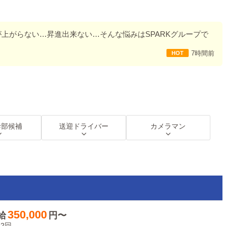
上がらない…昇進出来ない…そんな悩みはSPARKグループで
7時間前
かりできるので、
したい方にもぴったりです。
テム≫
当、役職手当など、
幹部候補
送迎ドライバー
カメラマン
に応じて様々なインセンティブをご用意しております。
0万円+賞与年2回（随時昇給可能）
2回+インセンティブ
あり
350,000
給
円〜
2回