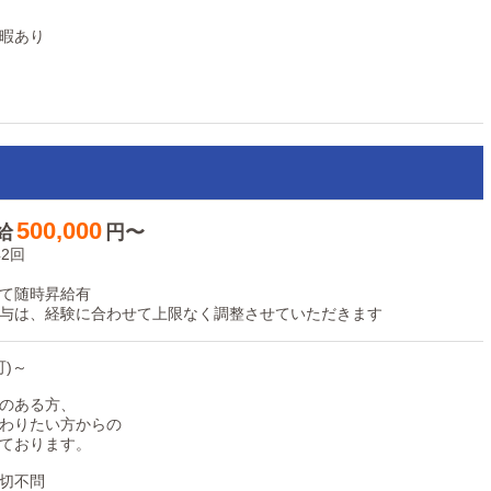
暇あり
500,000
給
円〜
2回
て随時昇給有
与は、経験に合わせて上限なく調整させていただきます
可)～
のある方、
わりたい方からの
ております。
切不問