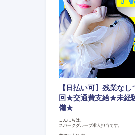
【日払い可】残業なしで
回★交通費支給★未経
備★
こんにちは。
スパークグループ求人担当です。