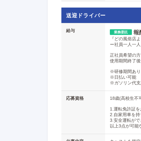
送迎ドライバー
給与
報
『どの風俗店よ
ー社員一人一人
正社員希望の方
使用期間終了後
※研修期間あり
※日払い可能
※ガソリン代支
応募資格
18歳(高校生不
1.運転免許証
2.自家用車を
3.安全運転が
以上3点が可能