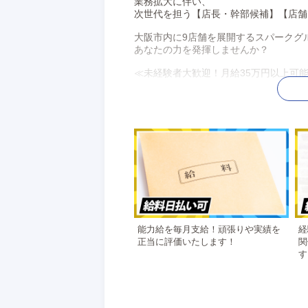
業務拡大に伴い、
次世代を担う【店長・幹部候補】【店舗
大阪市内に9店舗を展開するスパークグ
あなたの力を発揮しませんか？
≪未経験者大歓迎！月給35万円以上可
接客業・営業職など
今まであなたが培ってきた経験が活かせ
まずは簡単な受付業務やパソコン業務を
各々の得てに応じて、昇給や次の業務へ
＼更に！／
現在、当グループは更なる飛躍に向けて
外国人のお客様への接客をお任せできる
英語・中国語・韓国語など、外国語を話
高待遇で採用させていただきます。
能力給を毎月支給！頑張りや実績を
経
正当に評価いたします！
関
≪無理なく働けるワークスタイル≫
す
当グループでは、
「スタッフ全員に公私ともに充実した生
そんな思いから、無理なく働ける勤務体