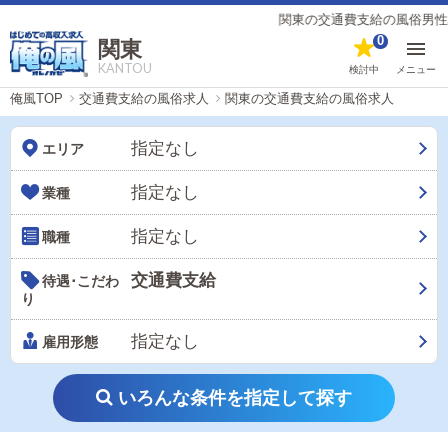
関東の交通費支給の風俗男性求人（
0
関東
KANTOU
検討中
メニュー
俺風TOP
交通費支給の風俗求人
関東の交通費支給の風俗求人
指定なし
エリア
指定なし
業種
指定なし
職種
交通費支給
待遇･こだわ
り
指定なし
雇用形態
いろんな条件を指定して探す