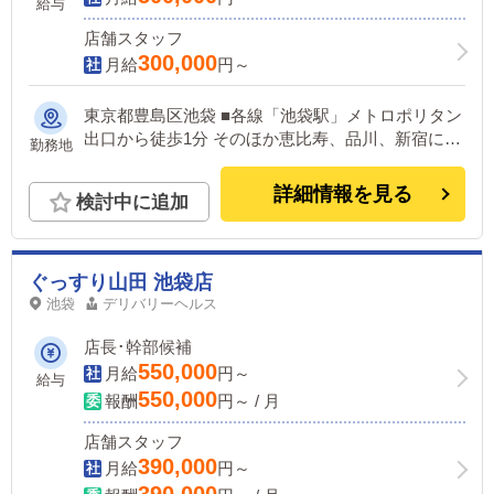
給与
店舗スタッフ
300,000
月給
円～
東京都豊島区池袋 ■各線「池袋駅」メトロポリタン
出口から徒歩1分 そのほか恵比寿、品川、新宿にオ
勤務地
フィスあり
詳細情報を見る
検討中に追加
ぐっすり山田 池袋店
池袋
デリバリーヘルス
店長･幹部候補
550,000
月給
円～
給与
550,000
報酬
円～ / 月
店舗スタッフ
390,000
月給
円～
390,000