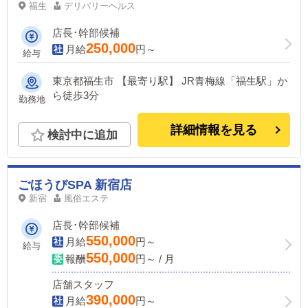
福生
デリバリーヘルス
店長･幹部候補
250,000
月給
円～
給与
東京都福生市 【最寄り駅】 JR青梅線「福生駅」か
ら徒歩3分
勤務地
詳細情報を見る
検討中に追加
ごほうびSPA 新宿店
新宿
風俗エステ
店長･幹部候補
550,000
月給
円～
給与
550,000
報酬
円～ / 月
店舗スタッフ
390,000
月給
円～