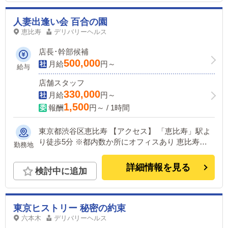
人妻出逢い会 百合の園
恵比寿
デリバリーヘルス
店長･幹部候補
500,000
月給
円～
給与
店舗スタッフ
330,000
月給
円～
1,500
報酬
円～ / 1時間
東京都渋谷区恵比寿 【アクセス】 「恵比寿」駅よ
り徒歩5分 ※都内数か所にオフィスあり 恵比寿
勤務地
駅・・・徒歩3分 五反田駅・・・徒歩3分 新宿
駅・・・徒歩5分 池袋駅・・・徒歩1分 汐留
詳細情報を見る
検討中に追加
駅・・・徒歩5分 目黒駅・・・準備中
東京ヒストリー 秘密の約束
六本木
デリバリーヘルス