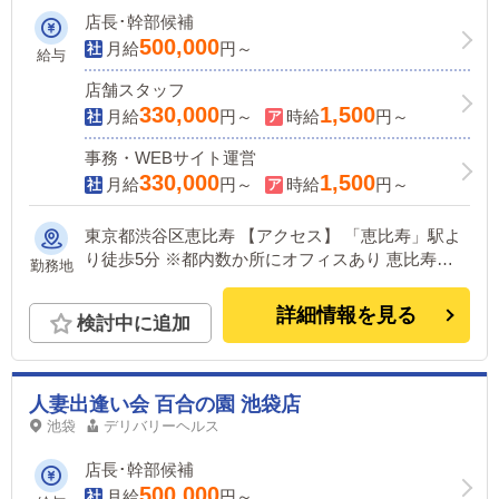
店長･幹部候補
500,000
月給
円～
給与
店舗スタッフ
330,000
1,500
月給
円～
時給
円～
事務・WEBサイト運営
330,000
1,500
月給
円～
時給
円～
東京都渋谷区恵比寿 【アクセス】 「恵比寿」駅よ
り徒歩5分 ※都内数か所にオフィスあり 恵比寿
勤務地
駅・・・徒歩3分 五反田駅・・・徒歩3分 新宿
駅・・・徒歩5分 池袋駅・・・徒歩1分 汐留
詳細情報を見る
検討中に追加
駅・・・徒歩5分 目黒駅・・・準備中
人妻出逢い会 百合の園 池袋店
池袋
デリバリーヘルス
店長･幹部候補
500,000
月給
円～