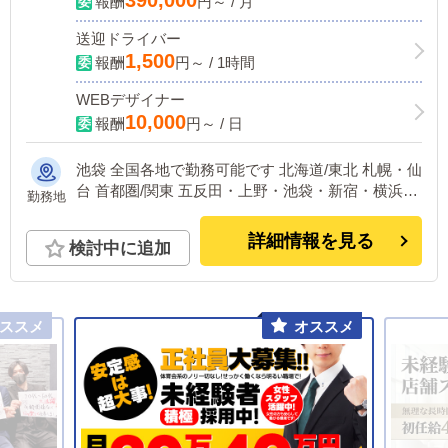
報酬
円～ / 月
送迎ドライバー
1,500
報酬
円～ / 1時間
WEBデザイナー
10,000
報酬
円～ / 日
池袋 全国各地で勤務可能です 北海道/東北 札幌・仙
台 首都圏/関東 五反田・上野・池袋・新宿・横浜・
勤務地
千葉 中部 浜松・名古屋 関西 大阪・京都・神戸・奈
良 中国/四国 広島 九州 福岡・熊本
詳細情報を見る
検討中に追加