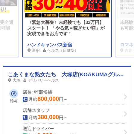
、完全週
〈緊急大募集〉未経験でも【33万円】
未経験
居可能
スタート！ 「やる気＝稼ぎたい額」が
も可能
実現できるお店です！
ハンドキャンパス新宿
ロマネ
新宿
ヘルス（店舗型）
吉原
こあくまな熟女たち 大塚店(KOAKUMAグループ)
大塚
デリバリーヘルス
店長･幹部候補
600,000
月給
円～
給与
店舗スタッフ
380,000
月給
円～
送迎ドライバー