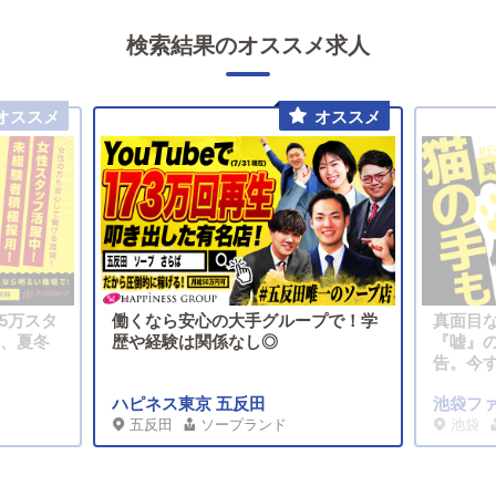
検索結果のオススメ求人
5万スタ
働くなら安心の大手グループで！学
真面目
金、夏冬
歴や経験は関係なし◎
『嘘』
告。今
ハピネス東京 五反田
池袋フ
五反田
ソープランド
池袋