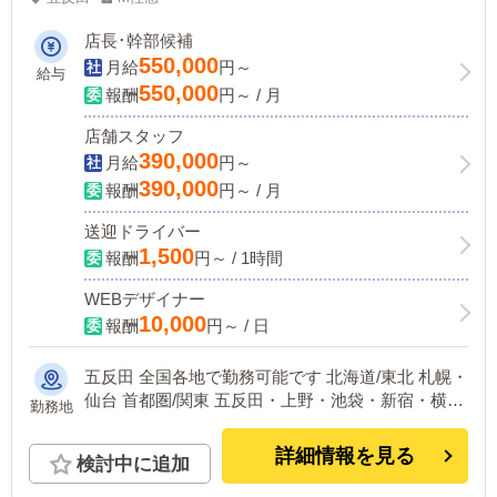
店長･幹部候補
550,000
月給
円～
給与
550,000
報酬
円～ / 月
店舗スタッフ
390,000
月給
円～
390,000
報酬
円～ / 月
送迎ドライバー
1,500
報酬
円～ / 1時間
WEBデザイナー
10,000
報酬
円～ / 日
五反田 全国各地で勤務可能です 北海道/東北 札幌・
仙台 首都圏/関東 五反田・上野・池袋・新宿・横
勤務地
浜・千葉 中部 浜松・名古屋 関西 大阪・京都・神
戸・奈良 中国/四国 広島 九州 福岡・熊本
詳細情報を見る
検討中に追加