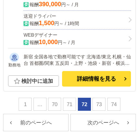
390,000
報酬
円～ / 月
送迎ドライバー
1,500
報酬
円～ / 1時間
WEBデザイナー
10,000
報酬
円～ / 月
新宿 全国各地で勤務可能です 北海道/東北 札幌・仙
台 首都圏/関東 五反田・上野・池袋・新宿・横浜・
勤務地
千葉 中部 浜松・名古屋 関西 大阪・京都・神戸・奈
良 中国/四国 広島 九州 福岡・熊本
詳細情報を見る
検討中に追加
1
…
70
71
72
73
74
前のページへ
次のページへ