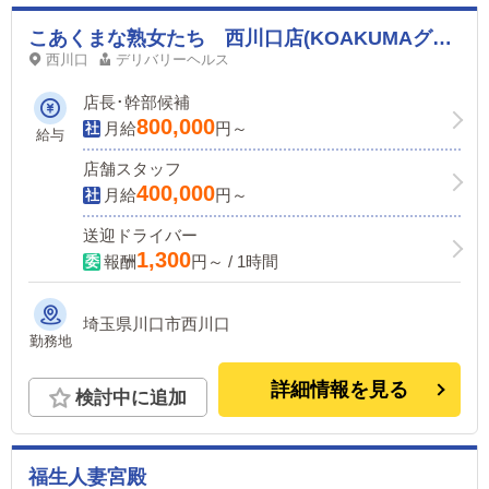
こあくまな熟女たち 西川口店(KOAKUMAグループ)
西川口
デリバリーヘルス
店長･幹部候補
800,000
月給
円～
給与
店舗スタッフ
400,000
月給
円～
送迎ドライバー
1,300
報酬
円～ / 1時間
埼玉県川口市西川口
勤務地
詳細情報を見る
検討中に追加
福生人妻宮殿