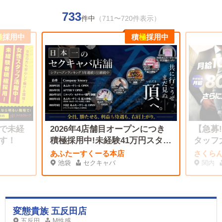
733
件中
（711〜720件表示）
極
採用中
積
極
採用中
で未経
2026年4店舗目オープンにつき
【急募
す！
積極採用中!未経験41万円スター
タッフ
ト！
あふたーすくーる本店
さくら
池袋
セクキャバ
関内
変態貴族 五反田店
五反田
M性感