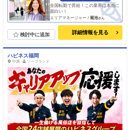
全国転勤で昇給！この業界は本当に
面白い！
エリアマネージャー
/
菊池
詳細情報を見る
検討中に追加
ハピネス福岡
中洲
ソープランド