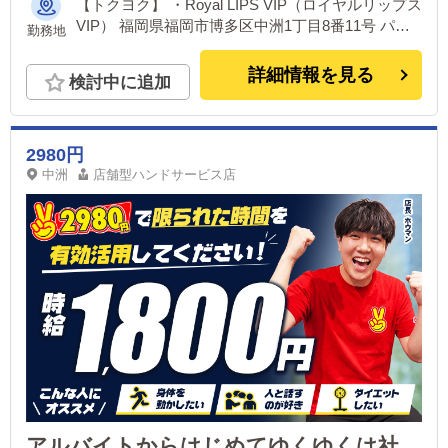
【トクヨク】 ・Royal LIPS VIP（ロイヤルリップス
VIP） 福岡県福岡市博多区中洲1丁目8番11号 パラ
勤務地
シティ博多6階 ・LIPS（リップス） 福岡県福岡市
博多区中洲1丁目2-13 【個室浴場】 ・TiAmo（ティ
詳細情報を見る
検討中に追加
アモ） 福岡県福岡市博多区中洲1丁目8番11号 パラ
シティ博多8階 ・MaCherie（マシェリ） 福岡県福
岡市博多区中洲1丁目3番1号 ・MARIAGE（マリア
ージュ） 福岡県福岡市博多区中洲1丁目4番6号 ・
2980円
ELUMO（エルモ） 福岡市博多区中洲１丁目4番13
中洲
店舗型ハンドサービス店
号 MANMAN中洲ビル3階 【デリヘル】 ▶福岡県福
岡市 ・優美（ゆうび） ・純恋（すみれ） ・CELEB
優美（セレブゆうび） 【デリバリーエステ】 ▶福
岡県福岡市 ・luxury aroma 咲（さき） ・men’s
relaxation VEGA（ベガ）
アルバイトからはじめてゆくゆくは社