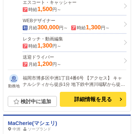
エスコート・キャッシャー
1,500
時給
円～
WEBデザイナー
300,000
1,300
月給
円～
時給
円～
レタッチ・動画編集
1,300
時給
円～
送迎ドライバー
1,200
月給
円～
福岡市博多区中洲1丁目4番6号 【アクセス】 キャ
ナルシティから徒歩1分 地下鉄中洲川端駅から徒歩
勤務地
5分
詳細情報を見る
検討中に追加
MaCherie(マシェリ)
中洲
ソープランド