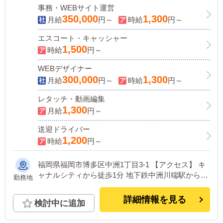
事務・WEBサイト運営
350,000
1,300
月給
円～
時給
円～
エスコート・キャッシャー
1,500
時給
円～
WEBデザイナー
300,000
1,300
月給
円～
時給
円～
レタッチ・動画編集
1,300
月給
円～
送迎ドライバー
1,200
時給
円～
福岡県福岡市博多区中洲1丁目3-1 【アクセス】 キ
ャナルシティから徒歩1分 地下鉄中洲川端駅から徒
勤務地
歩5分
詳細情報を見る
検討中に追加