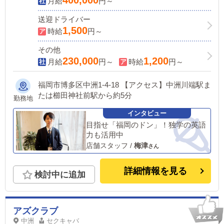
月給
円～
送迎ドライバー
1,500
時給
円～
その他
230,000
1,200
月給
円～
時給
円～
福岡市博多区中洲1-4-18 【アクセス】中洲川端駅ま
たは櫛田神社前駅から約5分
勤務地
目指せ「福岡のドン」！独学の英語
力も活用中
店舗スタッフ
/
梅津
詳細情報を見る
検討中に追加
アズクラブ
中洲
セクキャバ