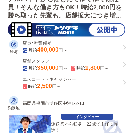
員！そんな働き方もOK！時給2,000円を
勝ち取った先輩も。店舗拡大につき増
員！<平均年収873万円>若い世代がすぐ
に出世できる環境・性別関係なし女性活
躍中！
店長･幹部候補
400,000
月給
円～
給与
店舗スタッフ
350,000
1,800
月給
円～
時給
円～
エスコート・キャッシャー
2,500
時給
円～
福岡県福岡市博多区中洲1-2-13
勤務地
運送業から転身、22歳で主任に昇
進！