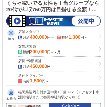
くちゃ稼いでる女性も！当グループなら
20代で年収750万円は目指せる金額！社
保完備/個人寮あり/各種手当あり/女性活
躍中/社保完備/大手グループの安心感！
店舗スタッフ
400,000
1,300
月給
円～
時給
円～
給与
女性講習員
200,000
報酬
円～ / 月
店長･幹部候補
450,000
月給
円～
送迎ドライバー
1,500
時給
円～
福岡県福岡市博多区中洲1丁目3-12 【アクセス】中
洲川端駅または櫛田神社前駅から約5分
勤務地