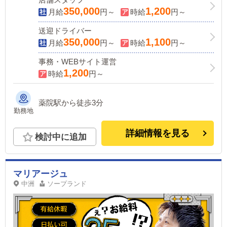
350,000
1,200
月給
円～
時給
円～
送迎ドライバー
350,000
1,100
月給
円～
時給
円～
事務・WEBサイト運営
1,200
時給
円～
薬院駅から徒歩3分
勤務地
詳細情報を見る
検討中に追加
マリアージュ
中洲
ソープランド