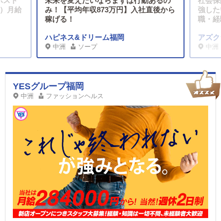
ポスト
未来を変えたいならまずは行動あるの
社会保
K）月給
み！【平均年収873万円】入社直後から
強した
稼げる！
職・経
ハピネス&ドリーム福岡
アズク
中洲
ソープ
中洲
YESグループ福岡
中洲
ファッションヘルス