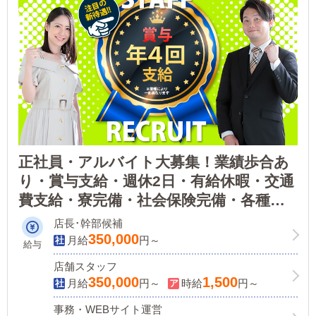
正社員・アルバイト大募集！業績歩合あ
り・賞与支給・週休2日・有給休暇・交通
費支給・寮完備・社会保険完備・各種手
当完備
店長･幹部候補
350,000
月給
円～
給与
店舗スタッフ
350,000
1,500
月給
円～
時給
円～
事務・WEBサイト運営