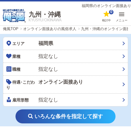
福岡県のオンライン面接ありの風俗男性求人
0
九州・沖縄
KYUSYU/OKINAWA
検討中
メニュー
俺風TOP
オンライン面接ありの風俗求人
九州・沖縄のオンライン面接
福岡県
エリア
指定なし
業種
指定なし
職種
オンライン面接あり
待遇･こだわ
り
指定なし
雇用形態
いろんな条件を指定して探す