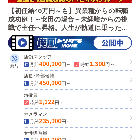
【初任給40万円～も】異業種からの転職
成功例！～安田の場合～未経験からの挑
戦で主任へ昇格。人生が軌道に乗った！
初期費用無料の個人寮あり/賞与年最大4
回/昇給昇格・年最大4回【アルバイト同
時募集中1,300円～】
店舗スタッフ
400,000
1,300
月給
円～
時給
円～
給与
店長･幹部候補
450,000
月給
円～
清掃員
1,322
時給
円～
カメラマン
235,000
月給
円～
女性講習員
400,000