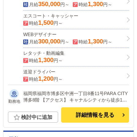
350,000
1,300
月給
円～
時給
円～
エスコート・キャッシャー
1,500
時給
円～
WEBデザイナー
300,000
1,300
月給
円～
時給
円～
レタッチ・動画編集
1,300
時給
円～
送迎ドライバー
1,200
時給
円～
福岡県福岡市博多区中洲一丁目8番11号PARA CITY
博多8階 【アクセス】 キャナルシティから徒歩1分
勤務地
地下鉄中洲川端駅から徒歩5分
詳細情報を見る
検討中に追加