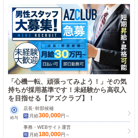
「心機一転、頑張ってみよう！」その気
持ちが採用基準です！未経験から高収入
を目指せる【アズクラブ】！
店長･幹部候補
300,000
月給
円～
給与
事務・WEBサイト運営
180,000
月給
円～