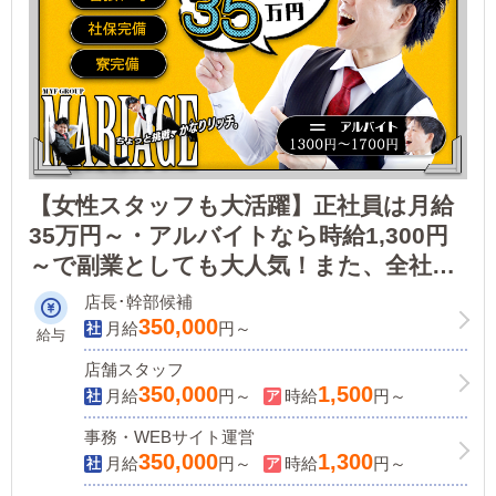
【女性スタッフも大活躍】正社員は月給
35万円～・アルバイトなら時給1,300円
～で副業としても大人気！また、全社員
週休2日！有給休暇も導入しているので
店長･幹部候補
仕事も遊びも充実させたいならマリアー
350,000
月給
円～
給与
ジュがおすすめです！
店舗スタッフ
350,000
1,500
月給
円～
時給
円～
事務・WEBサイト運営
350,000
1,300
月給
円～
時給
円～