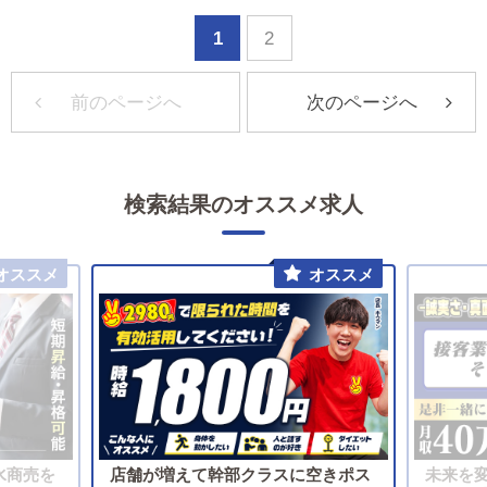
1
2
前のページへ
次のページへ
検索結果のオススメ求人
水商売を
店舗が増えて幹部クラスに空きポス
未来を