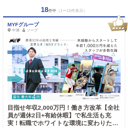
18
件中
（1〜10件表示）
MYFグループ
中洲
ソープ
目指せ年収2,000万円！働き方改革【全社
員が週休2日+有給休暇】で私生活も充
実！転職でホワイトな環境に変わりたい