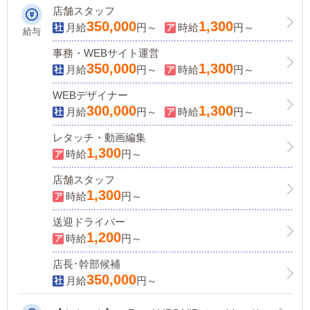
方、本気で稼ぎたい方など大歓迎！
店舗スタッフ
350,000
1,300
月給
円～
時給
円～
給与
事務・WEBサイト運営
350,000
1,300
月給
円～
時給
円～
WEBデザイナー
300,000
1,300
月給
円～
時給
円～
レタッチ・動画編集
1,300
時給
円～
店舗スタッフ
1,300
時給
円～
送迎ドライバー
1,200
時給
円～
店長･幹部候補
350,000
月給
円～