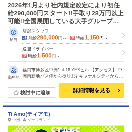
2026年1月より社内規定改定により初任
給290,000円スタート!!手取り28万円以上
可能!!全国展開している大手グループな
ので待遇には自信あり!!同業内でもホワ
店舗スタッフ
イトな職場環境と待遇で安心して働けま
290,000
1,150
月給
円～
時給
円～
給与
す♪
送迎ドライバー
1,500
時給
円～
福岡市博多区中洲1-4-16 YESビル 【アクセス】 中
洲南新地バス停から徒歩1分 キャナルシティから徒
勤務地
歩3分 地下鉄中洲川端駅から徒歩10分、櫛田神社前
駅から徒歩5分
詳細情報を見る
検討中に追加
Ti Amo(ティアモ)
中洲
ソープランド