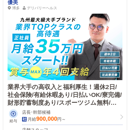
優美
博多
デリバリーヘルス
業界大手の高収入と福利厚生！週休2日/
社会保険/有給休暇あり/日払いOK/寮完備/
財形貯蓄制度あり/スポーツジム無料/野
球チーム元気に活動中
店長･幹部候補
900,000
月給
円～
給与
店舗スタッフ