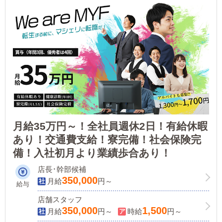
月給35万円～！全社員週休2日！有給休暇
あり！交通費支給！寮完備！社会保険完
備！入社初月より業績歩合あり！
店長･幹部候補
350,000
月給
円～
給与
店舗スタッフ
350,000
1,500
月給
円～
時給
円～