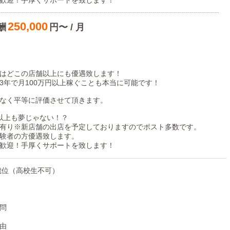
歓迎！手厚くサポートを致します！
こんなに頑張ってるのに給料が変わらない」当社ではこんなことは一
250,000
酬
円〜 / 月
せんか？
待ちしております！
はどこの店舗以上にも優遇致します！
3年で月100万円以上稼ぐことも本当に可能です！
なく平等に評価させて頂きます。
万以上も夢じゃない！？
有り※新店舗の出店を予定しておりますのでポスト多数です。
験者の方優遇致します。
歓迎！手厚くサポートを致します！
5歳位（高校生不可）
問
由