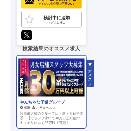
アドレス非公開で応募OK！
検討中に追加
マダムと紳士
検索結果のオススメ求人
やんちゃな子猫グループ
梅田
ホテルヘルス
関西最大級のグループ店・選べる勤務体
系・【ガッツリ稼いで30万以上可能or
キッチリ休んで25万以上可能】