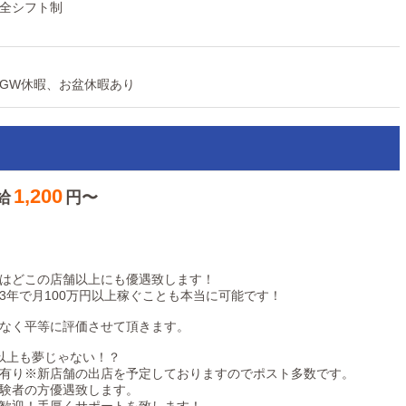
全シフト制
げていける。だから業界未経験でも、全然問題ないんです。
代も働きやすい。≫
」
GW休暇、お盆休暇あり
はまだ新しい業界。不安に思う方もいるでしょう。
ッフの9割が「業界経験なし」。マニュアルと人気グループに成長した
可能なのです。
ッフが活躍しているので、どんな世代の方も働きやすいはず。第二新卒の
1,200
給
円〜
募ください。
げていける。だから業界未経験でも、全然問題ないんです。
はどこの店舗以上にも優遇致します！
3年で月100万円以上稼ぐことも本当に可能です！
!
山あり、高収入をどこよりも早く実現できます!
なく平等に評価させて頂きます。
いのある組織で働きませんか？
万以上も夢じゃない！？
有り※新店舗の出店を予定しておりますのでポスト多数です。
すので、やる気がある方はどんどん出世が可能です。
験者の方優遇致します。