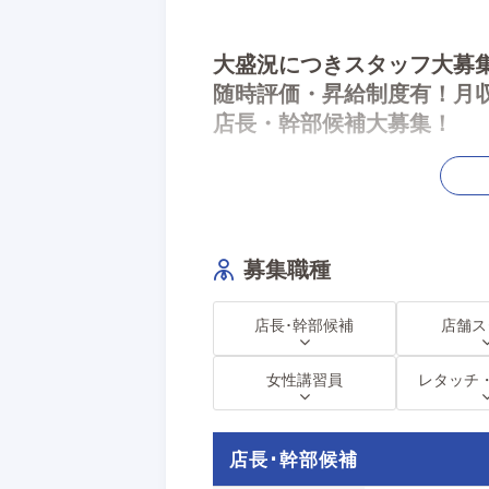
大盛況につきスタッフ大募集
随時評価・昇給制度有！月収
店長・幹部候補大募集！
大手グループだからこその
月収25万円以上！店長・幹部候補も大
募集職種
未経験スタートでも月収100万円以上！
福利厚生も完備！働くのなら安心と安全
学歴関係ありません！
店長･幹部候補
店舗ス
★未経験者・経験者大歓迎★日払い可！
今物凄い勢いで伸びてるこの業界。で働
頑張りは必ず評価致します！
女性講習員
レタッチ
応募方法はメール・SNS・電話どんな
今回さらなる拡大を目指してスタッフを
店長･幹部候補
社員に興味のある方は新店舗の店長・幹
月収100万円も目指せるお店です！！