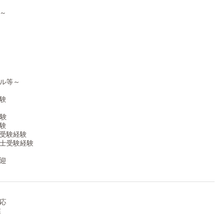
～
ル等～
験
経験
験
受験経験
士受験経験
迎
応
業