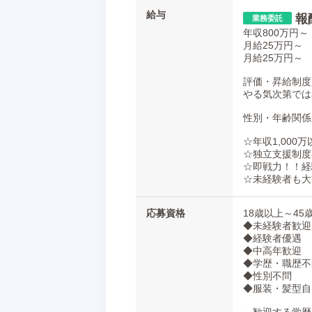
給与
報
どうせ働くなら、勢いがあって
年収800万円～
待遇のよいお店で働きませんか？
月給25万円～
『マダムと紳士』とは
月給25万円～
大阪エリアで人気が急上昇中のメンズエ
評価・昇給制度
当店は、女性セラピスト・お客様ともに
やる気次第では
＼＼年功序列ではなく完全実力主義！／
性別・年齢関係
評価基準が明確なので、
☆年収1,000
出来ることが増えれば増えるほど、
☆独立支援制度
昇給や昇格という形でしっかりと評価さ
☆即戦力！！経
業績好調につき、
☆未経験者も大
現在も新店の出店計画が進行しています!
応募資格
18歳以上～4
空きポストも多数あり、
◆未経験者歓迎
役職者が詰まっていて昇格できない…な
◆経験者優遇
━・━・━・━・━・
◆中高年歓迎
◆学歴・職歴不
〖未経験スタートでも稼げます！〗
◆性別不問
◆服装・髪型自
最初は簡単な業務からスタートし、月給
業界経験がない方でも、