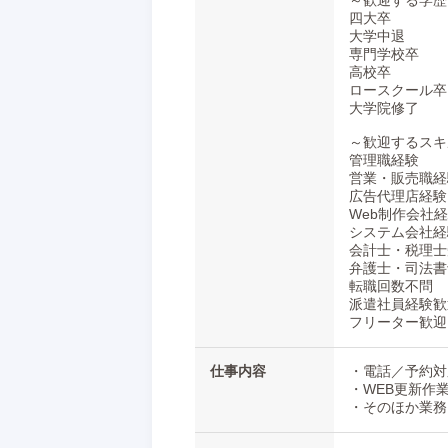
～歓迎する学歴
”頑張りたい”という気持ちがあれば大歓
四大卒
大学中退
こんな風になりたい、こんなお店にした
専門学校卒
こんなキャリアを積みたい…など、
高校卒
具体的なヴィジョンがある方はさらに大
ロースクール卒
大学院修了
コミュニケーションに自信がある方、
アイディアをどんどん提案していきたい
～歓迎するスキ
やりがいを持って業務に取り組める職場
管理職経験
営業・販売職経
━・━・━・━・━・
広告代理店経験
Web制作会社
━・━・━・━・━・
システム会社経
会計士・税理士
〖待遇面も充実〗
弁護士・司法書
転職回数不問
◆ボーナスあり
派遣社員経験歓
⇒頑張ってくれた分を還元しています！
フリーター歓迎
◆服装・髪型自由
⇒清潔感があればOK！
仕事内容
・電話／予約対
・WEB更新作
◆休暇制度あり
・そのほか業務
⇒週休2日制です。休む時は休む・働く
ちゃんと休みは取って頂ける環境作りを