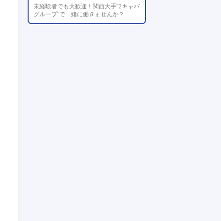
未経験者でも大歓迎！関西大手"2キャバ
グループ"で一緒に働きませんか？