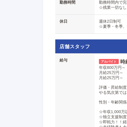
勤務時間
勤務時間内で完
☆残業一切なし
「自分のできること」から業務の幅を広
≪スタッフの9割が業界未経験。どの世
休日
週休2日制可
「興味はあるけど、業界は初めてで……
☆夏季・冬季、
もう長いとは言うものの、メンズエステ
でも安心してください。実は私たちスタ
店舗スタッフ
ノウハウがあるので、未経験スタートが
年齢も下は20代から上は40代のスタ
給与
時
方も再チャレンジの方も、お気軽にご応
年収800万円～
月給25万円～
「自分のできること」から業務の幅を広
月給25万円～
📤店長からのメッセージ📤
評価・昇給制度
業績好調につき、
やる気次第では
現在も新店の出店計画が進行しています!
入社後スピード昇格できるチャンスが沢
性別・年齢関係
どうせ働くならお金だけでなく、やりが
☆年収1,000
☆独立支援制度
あなたの頑張りや努力を正当に評価しま
☆即戦力！！経