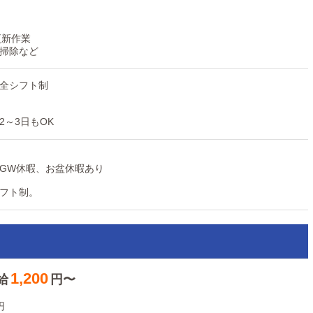
更新作業
掃除など
全シフト制
2～3日もOK
GW休暇、お盆休暇あり
フト制。
1,200
給
円〜
～
円