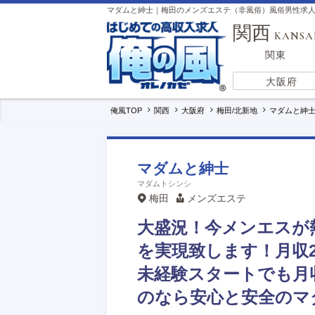
マダムと紳士｜梅田のメンズエステ（非風俗）風俗男性求
関西
KANSA
関東
大阪府
俺風TOP
関西
大阪府
梅田/北新地
マダムと紳
マダムと紳士
マダムトシンシ
梅田
メンズエステ
大盛況！今メンエスが
を実現致します！月収
未経験スタートでも月
のなら安心と安全のマ