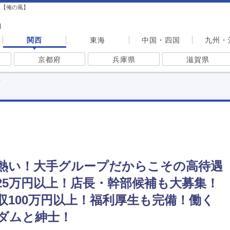
人【俺の風】
I
関西
東海
中国・四国
九州・
京都府
兵庫県
滋賀県
士
熱い！大手グループだからこその高待遇
25万円以上！店長・幹部候補も大募集！
収100万円以上！福利厚生も完備！働く
ダムと紳士！