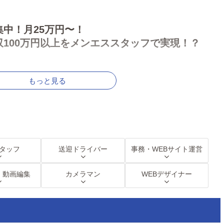
中！月25万円〜！
100万円以上をメンエススタッフで実現！？
もっと見る
高待遇を実現致します！
募集！
のマダムと紳士で1度働きませんか？
タッフ
送迎ドライバー
事務・WEBサイト運営
★高収入★残業一切なし！
いてみませんか？
・動画編集
カメラマン
WEBデザイナー
事でも大丈夫です！
募集させていただきます！！！
部候補のポストも空いております！！！