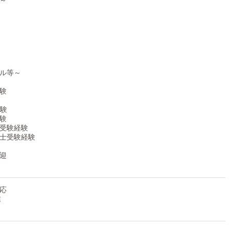
～
迎。
い、
歓迎です◎
方は
ル等～
ですよ！
験
経験
験
受験経験
士受験経験
迎
応
業
ときは働く！
徹底しております！！