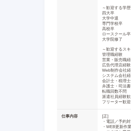
～歓迎する学歴
四大卒
大学中退
専門学校卒
高校卒
ロースクール卒
大学院修了
～歓迎するスキ
管理職経験
営業・販売職経
広告代理店経験
Web制作会社
システム会社経
会計士・税理士
弁護士・司法書
転職回数不問
派遣社員経験歓
フリーター歓迎
仕事内容
[正]
・電話／予約対
・WEB更新作