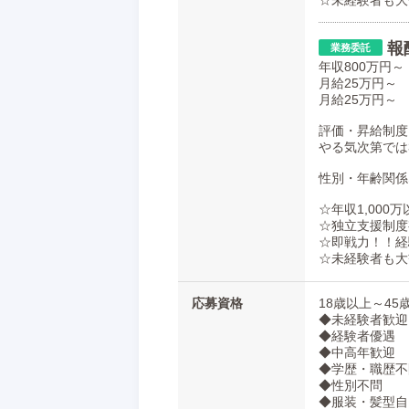
☆未経験者も大
「結果を出しているのに報われない」「
切ありません。
報
マダムと紳士で貴方の人生を変えてみま
年収800万円～
月給25万円～
貴方様からの勇気あるご連絡・ご応募お
月給25万円～
評価・昇給制度
やる気次第では
性別・年齢関係
☆年収1,000
☆独立支援制度
☆即戦力！！経
☆未経験者も大
応募資格
18歳以上～4
◆未経験者歓迎
◆経験者優遇
◆中高年歓迎
◆学歴・職歴不
◆性別不問
◆服装・髪型自