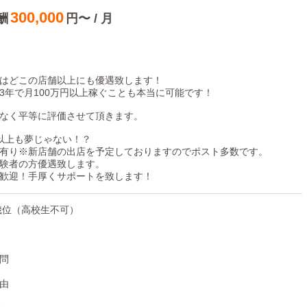
300,000
酬
円〜 / 月
ステ。
はどこの店舗以上にも優遇致します！
安心して利用できる店舗運営を徹底しています！
3年で月100万円以上稼ぐことも本当に可能です！
／
なく平等に評価させて頂きます。
万以上も夢じゃない！？
有り※新店舗の出店を予定しておりますのでポスト多数です。
れていきます！
験者の方優遇致します。
歓迎！手厚くサポートを致します！
!
5歳位（高校生不可）
んてことはありません！
問
由
は35万円以上！