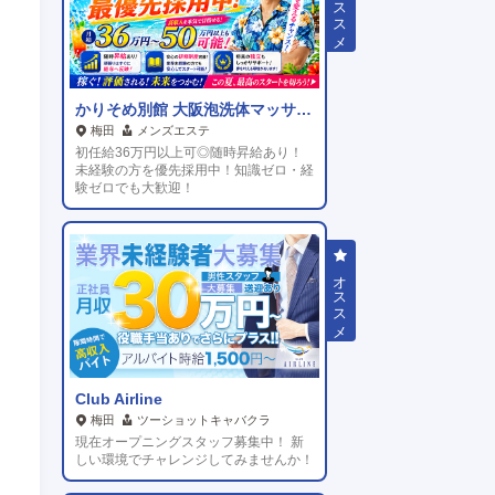
かりそめ別館 大阪泡洗体マッサージ
梅田
メンズエステ
初任給36万円以上可◎随時昇給あり！
未経験の方を優先採用中！知識ゼロ・経
験ゼロでも大歓迎！
Club Airline
梅田
ツーショットキャバクラ
現在オープニングスタッフ募集中！ 新
しい環境でチャレンジしてみませんか！