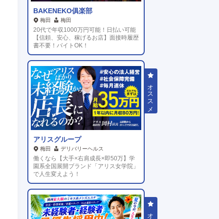
BAKENEKO俱楽部
梅田
梅田
20代で年収1000万円可能！日払い可能
【信頼、安心、稼げるお店】面接時履歴
書不要！バイトOK！
アリスグループ
梅田
デリバリーヘルス
働くなら【大手×右肩成長×即50万】学
園系全国展開ブランド「アリス女学院」
で人生変えよう！