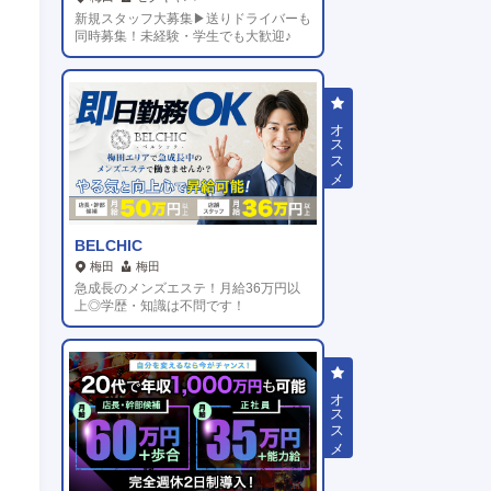
新規スタッフ大募集▶送りドライバーも
同時募集！未経験・学生でも大歓迎♪
BELCHIC
梅田
梅田
急成長のメンズエステ！月給36万円以
上◎学歴・知識は不問です！