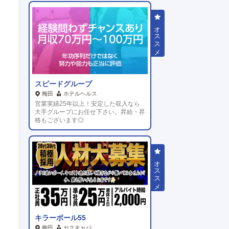
スピードグループ
梅田
ホテルヘルス
営業実績25年以上！安定した収入なら
大手グループにお任せ下さい。昇給・昇
格もございます◎
キラーボール55
梅田
セクキャバ