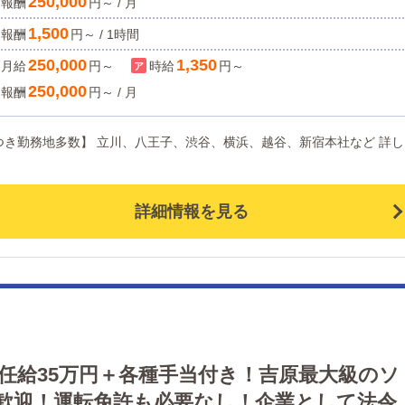
250,000
報酬
円～ / 月
業界未経験でもスピード出世が狙えます！キャリアマップ・評価BOOK
・表彰制度etc… 「しっかり稼いで上を目指したい」という方は大歓
1,500
報酬
円～ / 1時間
境です！！ 研修やマニュアル、先輩と一緒の行動で仕事の全体像をつ
未経験の方でも大丈夫！！ 女性スタッフも活躍している安心のクリー
250,000
1,350
月給
円～
時給
円～
職歴・性別不問！ スタッフ大募集中です！ ぜひこの機会にご応募くださ
250,000
報酬
円～ / 月
ております！！
詳細情報を見る
初任給35万円＋各種手当付き！吉原最大級のソ
歓迎！運転免許も必要なし！企業として法令