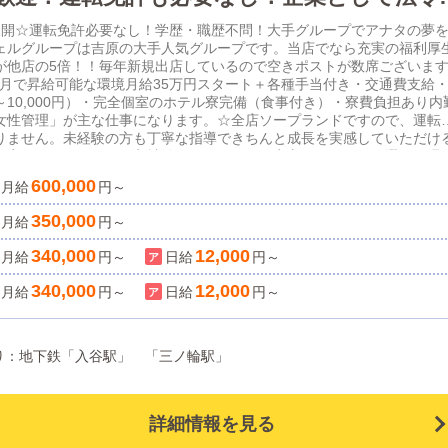
キャリアップ制度でやりがい抜群です！
展開☆運転免許必要なし！学歴・職歴不問！大手グループでアナタの夢
ェルグループは吉原の大手人気グループです。当店でなら充実の福利厚
が他店の5倍！！毎年新規出店しているので空きポストが数席ございま
3カ月で昇給可能な環境月給35万円スタート＋各種手当付き・交通費支給
0円～10,000円）・完全個室のホテル寮完備（食事付き）・寮費負担あり内
女性管理」が主な仕事になります。☆全店ソープランドですので、運転
りません。未経験の方も丁寧な指導できちんと成長を実感していただけ
充実していますので、入社後のサポートもご安心ください。＼選べる週
日をお選びください。なるべくご希望に沿ってシフトを組みます。ご家族
600,000
月給
円～
視の方も働きやすくなっています。*・。*・。*・。*・。*・。*・。エ
つのことを掲げています。『謙虚』『誠実』『明るく』『感謝』当店で
350,000
月給
円～
ありません。頑張っているスタッフをしっかり評価し、お給料として還
モチベーションで働ける環境に身を置きませんか？元気いっぱいで前向
340,000
12,000
月給
円～
日給
円～
にさらなる店舗運営拡大を目指して働きましょう！★オンライン面接
問OKご応募いつでもお待ちしております。（応募の際は「俺の風を見まし
340,000
12,000
月給
円～
日給
円～
）
最寄り：地下鉄「入谷駅」 「三ノ輪駅」
詳細情報を見る