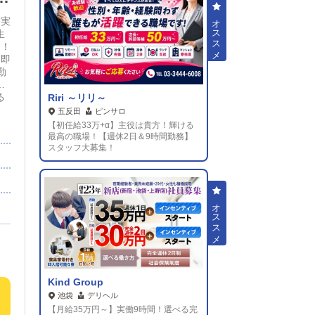
を実
生
す！
・即
勤
免
る
Riri ～リリ～
休
五反田
ピンサロ
持
【初任給33万+α】主役は貴方！輝ける
ン
最高の職場！【週休2日＆9時間勤務】
は経
スタッフ大募集！
元
き
Kind Group
池袋
デリヘル
【月給35万円～】実働9時間！選べる完