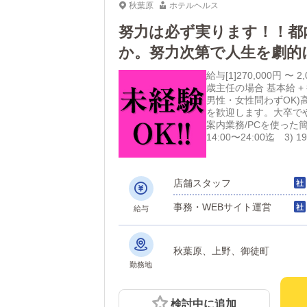
秋葉原
ホテルヘルス
努力は必ず実ります！！都
か。努力次第で人生を劇的
迎！！今一番熱い街、秋葉
給与[1]270,000円
歳主任の場合 基本給 + 
男性・女性問わずOK
を歓迎します。大卒で
案内業務/PCを使った簡単
14:00〜24:00迄 3)
店舗スタッフ
事務・WEBサイト運営
給与
秋葉原、上野、御徒町
勤務地
検討中に追加