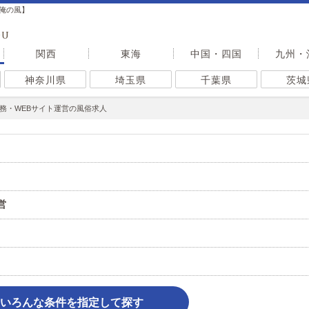
俺の風】
OU
関西
東海
中国・四国
九州・
神奈川県
埼玉県
千葉県
茨城
務・WEBサイト運営の風俗求人
営
いろんな条件を指定して探す