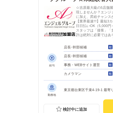
守のホワイト環境。明確な
☆吉原最大級の5店舗
現しませんか？エンジ
に加え、昇給チャンス
【業界最速!!!】最短
日日払いOK（5,00
スタッフは「接客」「
許は絶対に必要ではあ
環境です。研修制度も
制！！／週休1日、2
店長･幹部候補
ちの方、プライベート重
ジェルグループでは4
店長･幹部候補
験年数などは一切関係
しております。最大の
事務・WEBサイト運営
給与
な方大歓迎です。一緒
OK★LINEでのご質
カメラマン
た」とお伝えください
東京都台東区千束4-19-1 
勤務地
検討中に追加