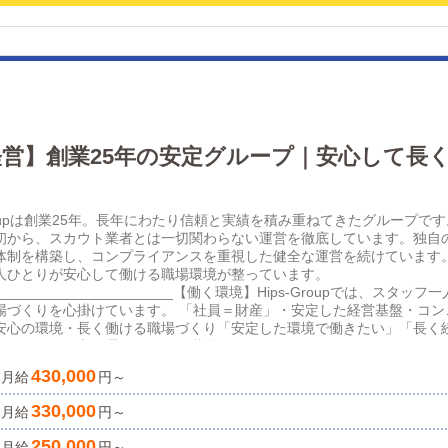
経営】創業25年の安定グループ｜安心して長
Groupは創業25年。長年にわたり信頼と実績を積み重ねてきたグループです
初から、スカウト業者とは一切関わらない運営を徹底しています。独自
体制を構築し、コンプライアンスを重視した健全な運営を続けています
人ひとりが安心して働ける職場環境が整っています。
_________________________【働く環境】Hips-Groupでは、スタッフ一
場づくりを心掛けています。 「社員＝財産」・安定した経営基盤・コン
安心の環境・長く働ける職場づくり「安定した環境で働きたい」「長く
いる」そんな方に選ばれている職場です。
__________________________【将来について】スタッフ一人ひとりの将
430,000
月給
円～
して働ける環境づくりを行っています。仕事を通じて経験を積みながら
しっかりサポートしていきます。
330,000
月給
円～
__________________________【応募を考えている方へ】未経験の方も歓
躍中です。経験よりも、人柄ややる気を大切にしています。在職中の方
250,000
月給
円～