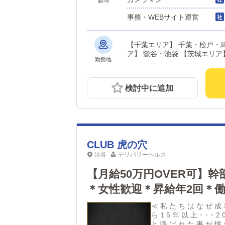
給与
も、面接日時は柔軟に
ご応募ください。あな
事務・WEBサイト運営
【千葉エリア】 千葉・松戸・
勤務地
検討中に追加
CLUB 虎の穴
渋谷
デリバリーヘルス
【月給50万円OVER可】
＊女性歓迎＊昇給年2回＊
≪ 私 た ち は な ぜ 成
ら 1 5 年 以 上 ･ ･ ･
と 呼 ば れ た 事 が 懐