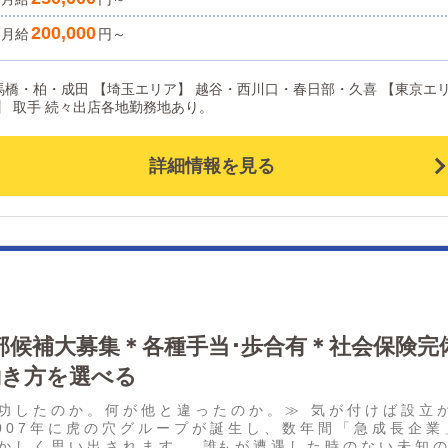
対応いたします。少しでも興味を持っていただけた方は、まずはお気軽
たとお会いできるのを楽しみにしています。
200,000
月給
円～
馬橋・柏・成田 【埼玉エリア】 越谷・西川口・春日部・久喜 【東京エ
ア】 鶯谷・池袋 【茨城エリア】 取手 続々出店各地勤務地あり。
詳細情報を見る
幹部候補大募集＊各種手当･歩合有＊社会保険完
働き方を選べる
 功 し た の か 。 何 が 他 と 違 っ た の か 。 ≫ 気 が 付 け ば 設 立 
 2 0 0 7 年 に 虎 の 穴 グ ル ー プ が 誕 生 し 、 数 年 間 「 急 成 長 企 業
 か し く 思 い 出 さ れ ま す 。 誰も が 遭 遇 し た 時 の な い 未 知 の