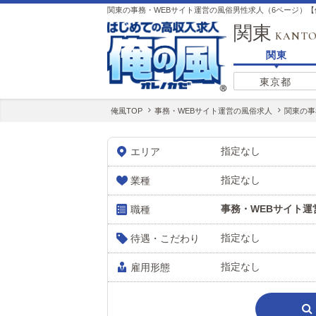
関東の事務・WEBサイト運営の風俗男性求人（6ページ）【
関東
KANT
関東
東京都
俺風TOP
事務・WEBサイト運営の風俗求人
関東の事
指定なし
エリア
指定なし
業種
事務・WEBサイト運
職種
指定なし
待遇・こだわり
指定なし
雇用形態