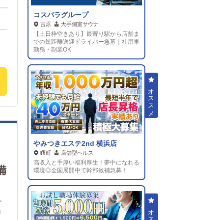
に
コスパラグループ
吉原
大手個室サウナ
【土日枠空きあり】最寄り駅から店舗ま
での短距離送迎ドライバー急募｜社用車
リ
勤務・副業OK
やみつきエステ2nd 横浜店
曙町
店舗型ヘルス
高収入と手厚い福利厚生！夢中になれる
備
環境◎全国展開中で幹部候補急募！
か
 」