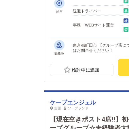
か」がわかりやすい！
基本給とは別の歩合制度
送迎ドライバー
給与
迎！やりがいのある環
んでいけるので、業界
事務・WEBサイト運営
な職場です。 学歴・
い。 ご連絡お待ちし
東京都町田市 【グループ店につき勤務地多数】 立川、八王子、渋谷、横浜、越谷、新宿本社など 詳しく
はお問合せください！
勤務地
検討中に追加
ケープエンジェル
吉原
ソープランド
【現在空きポスト4席!!】
ープグループ☆未経験者大