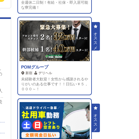
全週休二日制！有給・社保・即入居可能
な寮完備！
く
POMグループ
。
新宿
デリヘル
の
未経験者大歓迎！女性から感謝されるや
。
りがいのある仕事です！！日払い￥５，
０００～！
人
プ
続
来
、
迎