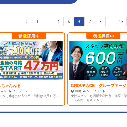
1
…
4
5
6
7
8
…
15
積
極
採用中
積
極
採用中
1ちゃんねる
GROUP AGE－グループアージ
吉原
ソープランド
川崎
ソープランド
にかく稼ぎたい方注目！給料は全員47万ス
女性スタッフも活躍中◎性別・職歴・学
ート！
一切不問！月給30万円