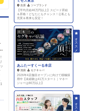
ミセス東京
吉原
ソープランド
【平均月給46万円以上】スピード昇給
＆昇格！どなたにもチャンス！公私とも
充実＆将来も安定！
人
フ
！
り
あふたーすくーる本店
タッ
・
池袋
セクキャバ
を
2026年4店舗目オープンに向けて積極採
は
用中【未経験は41万スタート｜マネー
ジャーは80万以上】
1
や
月
組
勤
る