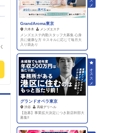
・
か
ン
GrandAroma東京
六本木
メンズエステ
メンズエステ内勤スタッフ大募集 心身
共に健康な方 ※スキルに応じて毎月大
入り袋あり
グランドオペラ東京
渋谷
高級デリヘル
【急募】事業拡大決定につき新店幹部大
募集!!
遵