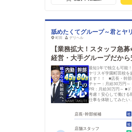
舐めたくてグループ～君とヤ
町田
デリヘル
【業務拡大！スタッフ急募
経営・大手グループだから
も活躍中！年収1000万
最短1年で独立も可能！
ヤリスギ学園町田校を
ます！！ ■店長・幹部
チャー：月給30万円～
PR：月給30万円～ 
考慮！安心して働ける
仕事を体験してみたい
週間インターン的な期
仕事内容を体験してみて
店長･幹部候補
６日休みで安心勤務 
派！？ ワークライフ
みます。 趣味やご家
店舗スタッフ
務体系を教えて下さい