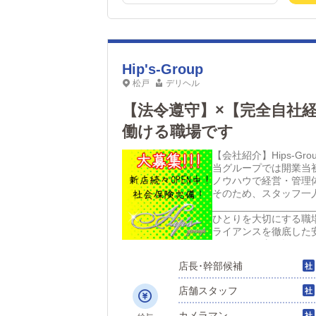
Hip's-Group
松戸
デリヘル
【法令遵守】×【完全自社
働ける職場です
【会社紹介】Hips-
当グループでは開業当
ノウハウで経営・管理
そのため、スタッフ一
_______________
ひとりを大切にする職
ライアンスを徹底した
けられる仕事を探して
______________
店長･幹部候補
を大切にし、長く安心
それぞれの将来設計を
店舗スタッフ
______________
しています。女性も活
カメラマン