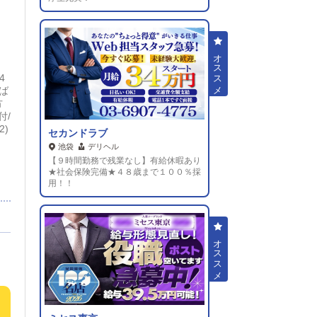
4
れば
方
付/
2)
セカンドラブ
池袋
デリヘル
【９時間勤務で残業なし】有給休暇あり
★社会保険完備★４８歳まで１００％採
用！！