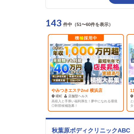
143
件中（51〜60件を表示）
極
採用中
積
極
採用中
やみつきエステ2nd 横浜店
1
ャバ
曙町
店舗型ヘルス
月昇給査定あり・休日も
高収入と手厚い福利厚生！夢中になれる環境
と
◎幹部候補急募！
タ
秋葉原ボディクリニックABC