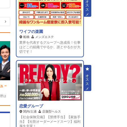
ワイフの楽園
積
極
採用中
船橋
メンズエステ
業界を代表するグループへ急成長！仕事
はどこの組織でやるか、誰とやるかが大
切です！
ュ－
グランドオペラ東京
渋谷
高級デリヘル
歴は
【急募】事業拡大決定につき新店幹部大募集!!
恋愛グループ
関内/土浦
店舗型ヘルス
【社会保険完備】【禁煙手当】【家族手
当】【社割オーダーメードスーツ】福利
厚生充実！