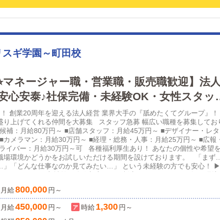
リスギ学園～町田校
⭐︎マネージャー職・営業職・販売職歓迎】法
安心安泰♪社保完備・未経験OK・女性スタッ
円可能◎正社員も副業アルバイトも受け入れます
！ 創業20周年を迎える法人経営 業界大手の『舐めたくてグループ』！
盛り上げてくれる仲間を大募集 スタッフ急募 幅広い職種を募集してお
候補：月給80万円～ ■店舗スタッフ：月給45万円～ ■デザイナー・レ
 ■カメラマン：月給30万円～ ■経理・総務・人事：月給25万円～ ■広報
■ドライバー：月給30万円～可 各種福利厚生あり！ あなたの個性や希望
職場環境かどうかをお試しいただける期間を設けております。 「まず
…」「どんな仕事なのか見てみたい…」 という未経験の方でも安心！ ▶
間があります！ 入社前に体験入店できる制度なので、ぜひお気軽に環境
ください。 ■週２〜OK！アルバイトも募集 ■正社員：月８日休みor
800,000
月給
円～
■業務委託契約者も多数☆給与の現金手渡しも相談可！ ガッツリ働く
バランス派？どちらもOK！ 入社後は希望を最大限反映させたシフトを
450,000
1,300
月給
円～
時給
円～
庭がある方も安心してご応募ください。ご自身のライフプランに合わせた
＾＾ 明確なキャリアアップ制度あり！ 「何を頑張れば昇給・昇格でき