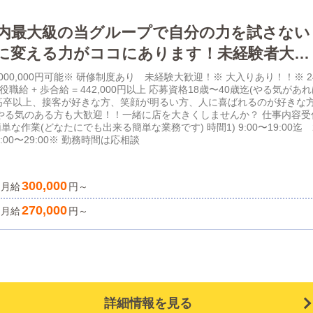
内最大級の当グループで自分の力を試さない
に変える力がココにあります！未経験者大歓
原で働こう！
 〜 2,000,000円可能※ 研修制度あり 未経験大歓迎！※ 大入りあり！！※ 2
役職給 + 歩合給 = 442,000円以上 応募資格18歳〜40歳迄(やる気があ
)高卒以上、接客が好きな方、笑顔が明るい方、人に喜ばれるのが好きな
やる気のある方も大歓迎！！一緒に店を大きくしませんか？ 仕事内容受
な作業(どなたにでも出来る簡単な業務です) 時間1) 9:00〜19:00迄 
 19:00〜29:00※ 勤務時間は応相談
300,000
月給
円～
270,000
月給
円～
詳細情報を見る