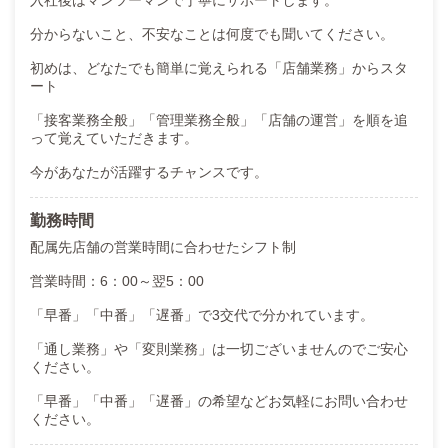
入社後はマンツーマンで丁寧にサポートします。
●正社員スタッフ：年収420万円以上
分からないこと、不安なことは何度でも聞いてください。
●副主任：年収500万円以上
初めは、どなたでも簡単に覚えられる「店舗業務」からスタ
●主任：年収600万年以上
ート
●次長：年収800万～2,400万円以上
●エリアマネージャー：年収3,000万円以上
「接客業務全般」「管理業務全般」「店舗の運営」を順を追
って覚えていただきます。
●ドライバー：年収600万円以上可（正社員登用可）
今があなたが活躍するチャンスです。
●業務委託（アルバイト）：年収400万円以上可（正社員登用可）
勤務時間
【新規出店が多数計画中＝昇進・昇格のチャンスは誰にでも】
配属先店舗の営業時間に合わせたシフト制
【秋コスグループ】は2008年の創業以来、お客様に楽しんでいただくた
営業時間：6：00～翌5：00
創業16年で続々と新規店舗をオープンさせ、東京、埼玉、仙台、盛岡、そ
「早番」「中番」「遅番」で3交代で分かれています。
今後も各地で新規の出店が進行しておりますので、ポスト不足といった心
「通し業務」や「変則業務」は一切ございませんのでご安心
あなたの頑張り、実績に応じて昇給、昇進、昇格が可能です！
ください。
「早番」「中番」「遅番」の希望などお気軽にお問い合わせ
ください。
【各役職までの最短昇格スピード】
あなたの頑張り、実績次第でスピード昇格も可能です！