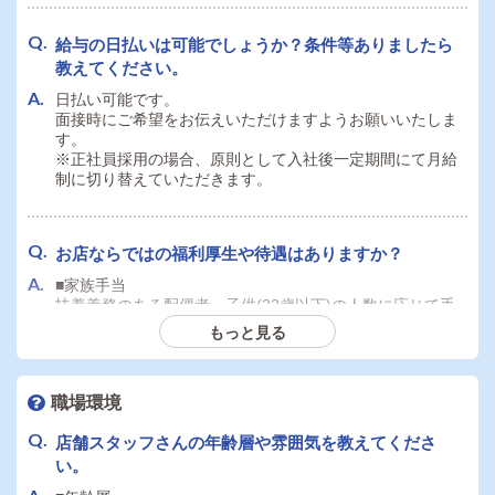
はい、勤務可能です。
※ドライバー職希望の場合、普通運転免許(AT限定可)が必
給与の日払いは可能でしょうか？条件等ありましたら
要です。
教えてください。
※その他の職種につきましては特に必要な資格はありませ
んが、専門職の職種につきましては必要なスキル・経験が
日払い可能です。
あります。募集要項にてご確認ください。
面接時にご希望をお伝えいただけますようお願いいたしま
す。
※正社員採用の場合、原則として入社後一定期間にて月給
制に切り替えていただきます。
送迎ドライバーは自家用車の持ち込み必須ですか？社
用車の利用はできますか？
お車は店舗でご用意しておりますのでお持ちでなくても問
お店ならではの福利厚生や待遇はありますか？
題ありません。お車をお持ちの方は持ち込みの対応もして
おります。面接時に持ち込み希望とお伝えください。
■家族手当
扶養義務のある配偶者、子供(22歳以下)の人数に応じて手
当てを毎月支給いたします。
もっと見る
送迎ドライバーで自家用車を使用した場合、ガソリン
配偶者：10,000円
代支給などの持ち込み手当はありますか？
子供1人：5,000円
2人目以降：＋3,000円
職場環境
ガソリン代は全額支給しております。
その他福利厚生多数ございます。詳細は以下サイトにてご
店舗スタッフさんの年齢層や雰囲気を教えてくださ
確認ください。
い。
https://mensjob.work/index#qa