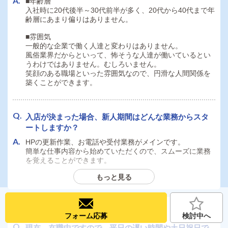
■年齢層
入社時に20代後半～30代前半が多く、20代から40代まで年
齢層にあまり偏りはありません。
社会保障は誰でも入れますか？有給休暇についても教
えてください。
■雰囲気
一般的な企業で働く人達と変わりはありません。
■社会保障
風俗業界だからといって、怖そうな人達が働いているとい
・社会保険完備。ご家族の扶養加入も可能
うわけではありません。むしろいません。
(雇用保険・健康保険・労災)
笑顔のある職場といった雰囲気なので、円滑な人間関係を
■有給休暇
築くことができます。
・年10日～付与
(勤続年数に応じて付与日数は変動します。)
入店が決まった場合、新人期間はどんな業務からスタ
ートしますか？
社員寮は即日入居可能でしょうか？個人寮・ルームシ
ェアなど可能な範囲で教えてください。
HPの更新作業、お電話や受付業務がメインです。
簡単な仕事内容から始めていただくので、スムーズに業務
3LDKのルームシェア(台所・風呂・トイレ共同)です。また
を覚えることができます。
一部屋に複数人入居することはございません。
費用は月5万円(水道光熱費込)です。ご希望の場合は、ご応
もっと見る
募の際に「寮希望」とご記載ください。
服装や髪型の規定はありますか？金髪・ピアスなど制
限ありましたら教えてください。
その他
フォーム応募
検討中へ
シフトについて質問です。休日のとり方や平均勤務時
当グループの身だしなみの規定がございます。
現在、在職中ですので、平日の遅い時間や土日祝日で