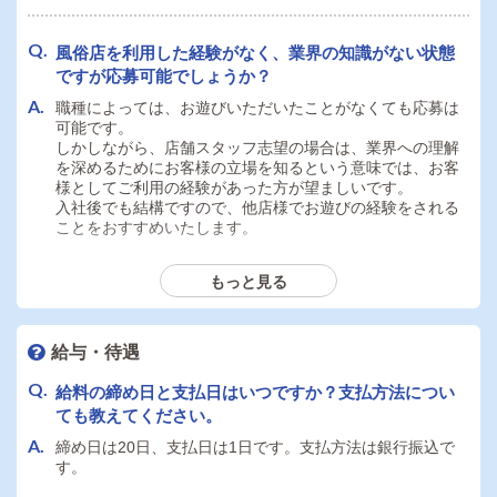
風俗店を利用した経験がなく、業界の知識がない状態
ですが応募可能でしょうか？
職種によっては、お遊びいただいたことがなくても応募は
可能です。
しかしながら、店舗スタッフ志望の場合は、業界への理解
を深めるためにお客様の立場を知るという意味では、お客
様としてご利用の経験があった方が望ましいです。
入社後でも結構ですので、他店様でお遊びの経験をされる
ことをおすすめいたします。
もっと見る
パソコンを使ったことがないのですが、どれくらいの
スキルが必要でしょうか？
給与・待遇
全く問題ありません。パソコンを触ったことが無いスタッ
フが今では店長になっています。
給料の締め日と支払日はいつですか？支払方法につい
ても教えてください。
締め日は20日、支払日は1日です。支払方法は銀行振込で
運転免許証を持っていません。デリヘル店舗スタッフ
す。
として応募できますか？