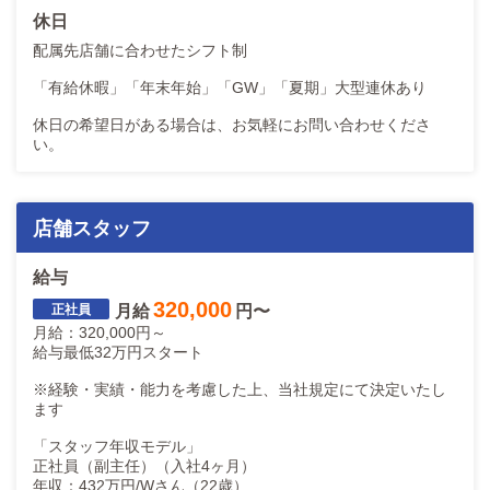
休日
●正社員→最短1ヶ月で登用可能
配属先店舗に合わせたシフト制
●副主任→最短2ヶ月で昇格可能
「有給休暇」「年末年始」「GW」「夏期」大型連休あり
●主任→最短4ヶ月で昇格可能
●店長→最短6ヶ月で昇格可能
休日の希望日がある場合は、お気軽にお問い合わせくださ
●エリアマネージャー最短1年で昇格可能
い。
業界未経験でも稼げる仕組みを用意し、実績も十分の秋コスグループでぜ
店舗スタッフ
お問い合わせ、お待ちしております！
給与
320,000
月給
円〜
月給：320,000円～
給与最低32万円スタート
※経験・実績・能力を考慮した上、当社規定にて決定いたし
ます
「スタッフ年収モデル」
正社員（副主任）（入社4ヶ月）
年収：432万円/Wさん（22歳）