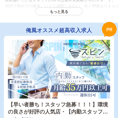
40代で初めての風俗。バイト経験しかない。全く問題ありませ
もっと見る
誰にでも昇給、昇進、昇格の道は開かれていますので、
最短入社3ヶ月で役職者、入社半年で店長になった者もおります
俺風オススメ超高収入求人
【秋コスグループは毎日がお給料日】
私達【秋コスグループ】では働いていただく皆さまの頑張りに
用意！まさに【毎日がお給料日】です！
秋コスグループで働くすべての方々に給与アップの扉は開かれ
す！
ぜひこのチャンス、モノにしてください！
各種手当は試用期間中でももちろん発生します！
■毎日
大入り手当→1,000～3,000円
■毎月
月間目標達成→10,000～30,000円プラス
【早い者勝ち！スタッフ急募！！！】環境
の良さが好評の人気店・【内勤スタッフ】
■3ヶ月／6ヶ月ごと