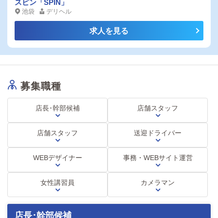
【送迎ドライバー時給1,600円、週1日・2
スピン「SPIN」
中長期達成で9万～100万円プラス
池袋
デリヘル
日の方でも大歓迎。】未経験OK！研修期
間があるのでご安心ください。20代、30代
毎日の頑張りに対する当然の報酬です！
求人を見る
大歓迎！
給与例
入社3か月目Yさん
役職：正社員
募集職種
基本給：320,000円
大入り手当：31,000円
店長･幹部候補
店舗スタッフ
達成金：10,000円
中長期目標達成金：20,000円（※日割り）
店舗スタッフ
送迎ドライバー
家族手当：18,000円
通勤手当：14,640円
総支給：413,640円
WEBデザイナー
事務・WEBサイト運営
■さらに店舗責任者（店長）には
女性講習員
カメラマン
店舗の売上に応じたインセンティブを支給 支給実績：月250万円以上 も
給与例
入社3年目Sさん
店長･幹部候補