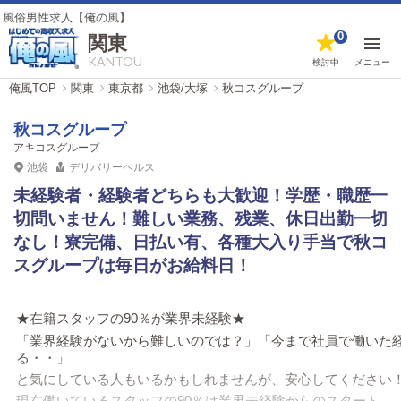
俺の風】
0
関東
KANTOU
検討中
メニュー
俺風TOP
関東
東京都
池袋/大塚
秋コスグループ
秋コスグループ
アキコスグループ
池袋
デリバリーヘルス
未経験者・経験者どちらも大歓迎！学歴・職歴一
切問いません！難しい業務、残業、休日出勤一切
なし！寮完備、日払い有、各種大入り手当で秋コ
スグループは毎日がお給料日！
★在籍スタッフの90％が業界未経験★
「業界経験がないから難しいのでは？」「今まで社員で働いた
る・・」
と気にしている人もいるかもしれませんが、安心してください
現在働いているスタッフの90％は業界未経験からのスタート。