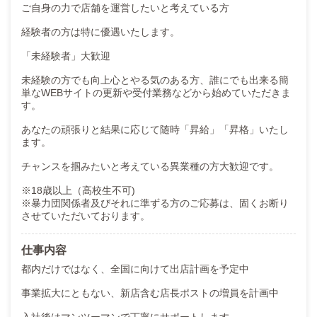
ご自身の力で店舗を運営したいと考えている方
【基本待遇】
経験者の方は特に優遇いたします。
◎正社員 月32万～44万円以上可能
「未経験者」大歓迎
◎試用期間 最長3ヶ月（最短1ヶ月で正式採用/昇給）
◎日払い可能（1日5,000円）
未経験の方でも向上心とやる気のある方、誰にでも出来る簡
◎毎日：大入り→1,000～3,000円／日
単なWEBサイトの更新や受付業務などから始めていただきま
す。
◎毎月：目標達成金→10,000～30,000円／月
◎3ヶ月・半年：目標達成金→90,000～1,000,000円
あなたの頑張りと結果に応じて随時「昇給」「昇格」いたし
◎店長インセンティブ：売上達成に応じた歩合給 月250万円以上実績あり
ます。
◎社会保険完備
チャンスを掴みたいと考えている異業種の方大歓迎です。
◎充実の福利厚生
◎有給休暇制度
※18歳以上（高校生不可)
◎夏期、年末年始、ＧＷ長期休暇可能
※暴力団関係者及びそれに準ずる方のご応募は、固くお断り
させていただいております。
◎店長幹部候補：月50万円以上＋インセンティブ
◎ドライバー：日給15,000円以上（カーナビ付社用車完備）
仕事内容
◎業務委託（アルバイト）：時給1,163円以上（運転免許不要）
都内だけではなく、全国に向けて出店計画を予定中
【在籍スタッフの年収モデル】
事業拡大にともない、新店含む店長ポストの増員を計画中
あくまでも最低額です あなたの頑張り次第でさらに昇給可能です！