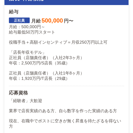
役職：次長（店長）
基本給：500,000円
給与
歩合給：198,918円
500,000
月給
円〜
大入り手当：25,000円
月給：500,000円～
家族手当：10,000円
給与最低50万円スタート
通勤手当：7,720円
役職手当＋高額インセンティブ＝月収250万円以上可
総支給：741,638円
「店長年収モデル」
給与例
正社員（店舗責任者）（入社2年3ヶ月）
年収：2,500万円/S店長（35歳）
入社7年目Nさん
役職：部長（店長）
正社員（店舗責任者）（入社1年8ヶ月）
基本給：1,500,000円
年収：1,920万円/T店長（29歳）
歩合給：2,149,875円
大入り手当：27,000円
応募資格
達成金：30,000円
「経験者」大歓迎
中長期目標達成金：700,000円
業界で店長実績のある方、自ら数字を作った実績のある方
家族手当：0円
通勤手当：5,620円
現在、在職中でポストに空きが無く昇進を待たざるを得ない
総支給：4,412,495円
方