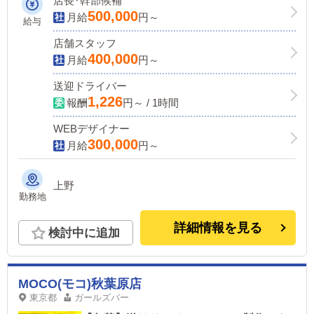
店長･幹部候補
500,000
月給
円～
給与
店舗スタッフ
400,000
月給
円～
送迎ドライバー
1,226
報酬
円～ / 1時間
WEBデザイナー
300,000
月給
円～
上野
勤務地
詳細情報を見る
検討中に追加
MOCO(モコ)秋葉原店
東京都
ガールズバー