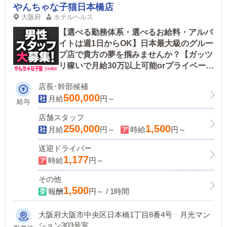
やんちゃな子猫日本橋店
大阪府
ホテルヘルス
【選べる勤務体系・選べるお給料・アルバ
イトは週1日からOK】日本最大級のグルー
プ店で貴方の夢を掴みませんか？【ガッツ
リ稼いで月給30万以上可能orプライベート
充実で月給25万以上可能】
店長･幹部候補
500,000
月給
円～
給与
店舗スタッフ
250,000
1,500
月給
円～
時給
円～
送迎ドライバー
1,177
時給
円～
その他
1,500
報酬
円～ / 1時間
大阪府大阪市中央区日本橋1丁目8番4号 月光マン
ション303号室