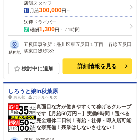
店舗スタッフ
300,000
月給
円～
送迎ドライバー
1,300
報酬
円～ / 1時間
五反田事業所：品川区東五反田１丁目 各線五反田
駅東口徒歩3分
勤務地
詳細情報を見る
検討中に追加
しろうと娘in秋葉原
東京都
ホテルヘルス
真面目な方が働きやすくて稼げるグループ
です【月給50万円～】実働9時間！選べる
完全週休二日制！有給・社保・即入居可能
な寮完備！残業はしないさせない！