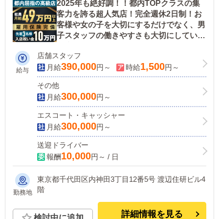
2025年も絶好調！！都内TOPクラスの集
客力を誇る超人気店！完全週休2日制！お
客様や女の子を大切にするだけでなく、男
子スタッフの働きやすさも大切にしている
お店です。
店舗スタッフ
390,000
1,500
月給
円～
時給
円～
給与
その他
300,000
月給
円～
エスコート・キャッシャー
300,000
月給
円～
送迎ドライバー
10,000
報酬
円～ / 日
東京都千代田区内神田3丁目12番5号 渡辺住研ビル4
階
勤務地
詳細情報を見る
検討中に追加