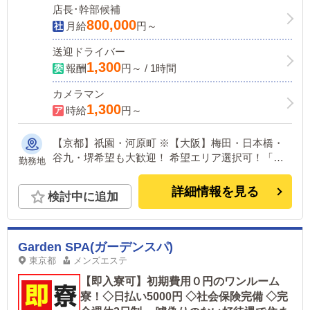
店長･幹部候補
800,000
月給
円～
送迎ドライバー
1,300
報酬
円～ / 1時間
カメラマン
1,300
時給
円～
【京都】祇園・河原町 ※【大阪】梅田・日本橋・
谷九・堺希望も大歓迎！ 希望エリア選択可！「地
勤務地
元京都で働きたい！」という希望などあればぜひお
伝えください。
詳細情報を見る
検討中に追加
Garden SPA(ガーデンスパ)
東京都
メンズエステ
【即入寮可】初期費用０円のワンルーム
寮！◇日払い5000円 ◇社会保険完備 ◇完