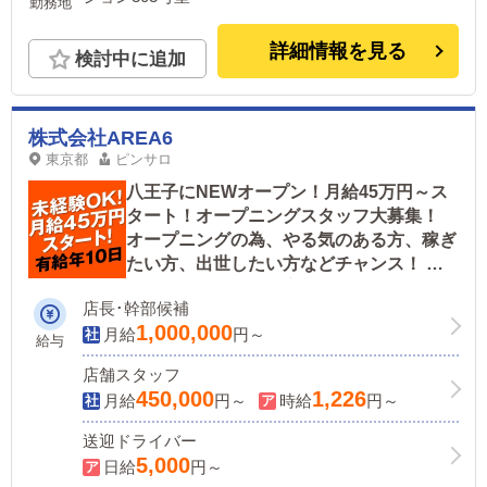
勤務地
詳細情報を見る
検討中に追加
株式会社AREA6
東京都
ピンサロ
八王子にNEWオープン！月給45万円～ス
タート！オープニングスタッフ大募集！
オープニングの為、やる気のある方、稼ぎ
たい方、出世したい方などチャンス！ 都
内含め関東での営業実績抜群！即成長出来
店長･幹部候補
ます！
1,000,000
月給
円～
給与
店舗スタッフ
450,000
1,226
月給
円～
時給
円～
送迎ドライバー
5,000
日給
円～