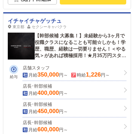
イチャイチャゲッチュ
東京都
セクシーキャバクラ
【幹部候補 大募集！】未経験から3ヶ月で
役職クラスになることも可能☆しかも！学
歴、職歴、経験は一切要りません！＜やる
気＞があれば積極採用！★月35万円スター
ト★※ドライバーも募集中！
店舗スタッフ
350,000
1,226
月給
円～
時給
円～
給与
店長･幹部候補
400,000
月給
円～
店長･幹部候補
450,000
月給
円～
店長･幹部候補
600,000
月給
円～