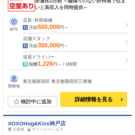
全週休2日制 ～噓偽りのない好待遇で住ま
いと高収入を同時提供～
店長･幹部候補
500,000
月給
円～
給与
店舗スタッフ
350,000
月給
円～
送迎ドライバー
1,226
報酬
円～ / 1時間
東京都新宿区 東京都墨田区江東橋
勤務地
詳細情報を見る
検討中に追加
XOXOHug&Kiss神戸店
兵庫県
デリバリーヘルス