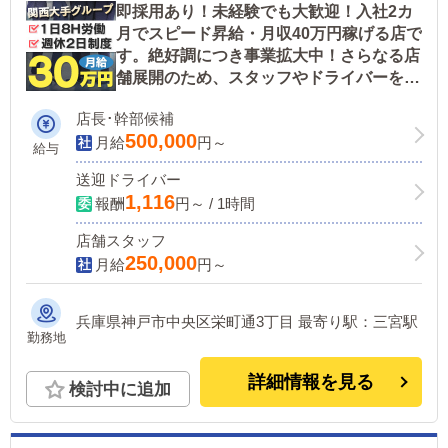
即採用あり！未経験でも大歓迎！入社2カ
月でスピード昇給・月収40万円稼げる店で
す。絶好調につき事業拡大中！さらなる店
舗展開のため、スタッフやドライバーを大
募集しております！【ハグ＆キスグルー
店長･幹部候補
プ】
500,000
月給
円～
給与
送迎ドライバー
1,116
報酬
円～ / 1時間
店舗スタッフ
250,000
月給
円～
兵庫県神戸市中央区栄町通3丁目 最寄り駅：三宮駅
勤務地
詳細情報を見る
検討中に追加