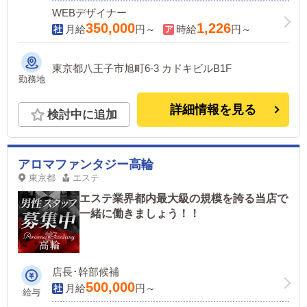
WEBデザイナー
350,000
1,226
月給
円～
時給
円～
東京都八王子市旭町6-3 カドキビルB1F
勤務地
詳細情報を見る
検討中に追加
アロマファンタジー高輪
東京都
エステ
エステ業界都内最大級の規模を誇る当店で
一緒に働きましょう！！
店長･幹部候補
500,000
月給
円～
給与