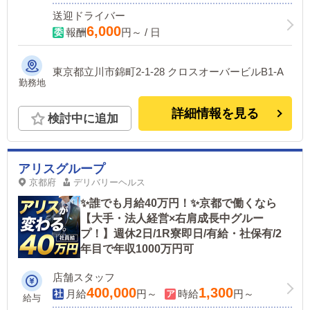
送迎ドライバー
6,000
報酬
円～ / 日
東京都立川市錦町2-1-28 クロスオーバービルB1-A
勤務地
詳細情報を見る
検討中に追加
アリスグループ
京都府
デリバリーヘルス
✨誰でも月給40万円！✨京都で働くなら
【大手・法人経営×右肩成長中グルー
プ！】週休2日/1R寮即日/有給・社保有/2
年目で年収1000万円可
店舗スタッフ
400,000
1,300
月給
円～
時給
円～
給与