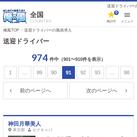
送迎ドライバーの風俗男
0
全国
COUNTRY
検討中
メニュー
俺風TOP
送迎ドライバーの風俗求人
送迎ドライバー
974
件中（901〜910件を表示）
1
…
89
90
91
92
93
…
98
前のページへ
次のページへ
神田月華美人
東京都
セクキャバ