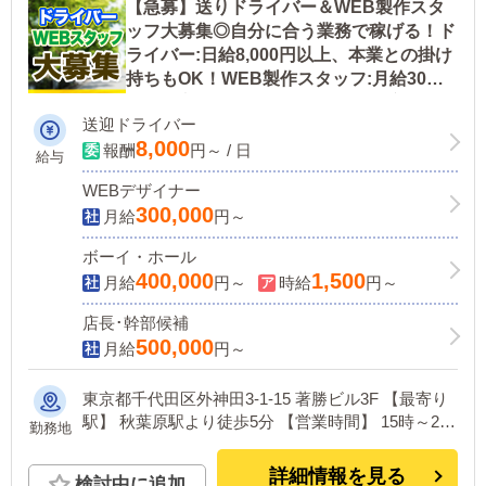
【急募】送りドライバー＆WEB製作スタ
ッフ大募集◎自分に合う業務で稼げる！ド
ライバー:日給8,000円以上、本業との掛け
持ちもOK！WEB製作スタッフ:月給30万
円～の高待遇！ぜひこの機会にご応募くだ
送迎ドライバー
さい！
8,000
報酬
円～ / 日
給与
WEBデザイナー
300,000
月給
円～
ボーイ・ホール
400,000
1,500
月給
円～
時給
円～
店長･幹部候補
500,000
月給
円～
東京都千代田区外神田3-1-15 著勝ビル3F 【最寄り
駅】 秋葉原駅より徒歩5分 【営業時間】 15時～24
勤務地
時（年中無休）
詳細情報を見る
検討中に追加