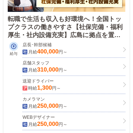
転職で生活も収入も好環境へ！全国トッ
プクラスの働きやすさ【社保完備・福利
厚生・社内設備充実】広島に拠点を置く
カサブランカグループで、あなたの可能
店長･幹部候補
性を広げてみませんか？
400,000
月給
円～
給与
店舗スタッフ
310,000
月給
円～
送迎ドライバー
1,300
時給
円～
カメラマン
250,000
月給
円～
WEBデザイナー
250,000
月給
円～