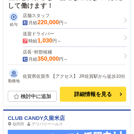
して働けます！
店舗スタッフ
220,000
月給
円～
給与
送迎ドライバー
1,030
時給
円～
店長･幹部候補
350,000
月給
円～
佐賀県佐賀市 【アクセス】 JR佐賀駅から徒歩10分
勤務地
詳細情報を見る
検討中に追加
CLUB CANDY久留米店
福岡県
デリバリーヘルス