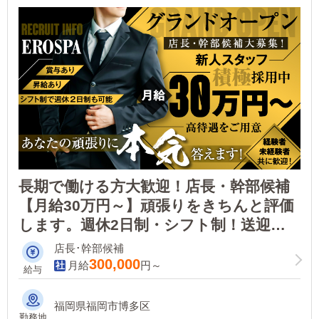
長期で働ける方大歓迎！店長・幹部候補
【月給30万円～】頑張りをきちんと評価
します。週休2日制・シフト制！送迎ド
ライバーも同時募集！！
店長･幹部候補
300,000
月給
円～
給与
福岡県福岡市博多区
勤務地