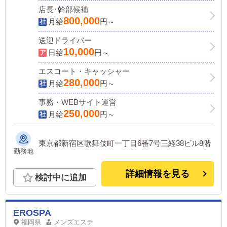
店長･幹部候補
800,000
月給
円～
送迎ドライバー
10,000
日給
円～
エスコート・キャッシャー
280,000
月給
円～
事務・WEBサイト運営
250,000
月給
円～
東京都新宿区歌舞伎町一丁目6番7号三経38ビル8階
勤務地
詳細情報を見る
検討中に追加
EROSPA
福岡県
メンズエステ