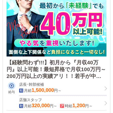
【経験問わず!!!】初月から『月収40万
円』以上可能！最短昇格で月収100万円～
200万円以上の実績アリ！！若手が中心
で活躍中◎将来的にも安心できるクリー
店長･幹部候補
ン企業です！
1,500,000
月給
円～
給与
店舗スタッフ
320,000
1,200
月給
円～
時給
円～