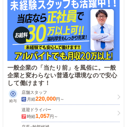
一般企業の「当たり前」を風俗に。一般
企業と変わらない普通な環境なので安心
して働けます！
店舗スタッフ
220,000
月給
円～
給与
送迎ドライバー
1,057
時給
円～
店長･幹部候補