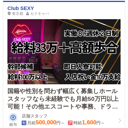
Club SEXY
東京都
セクキャバ
国籍や性別を問わず幅広く募集しホール
スタッフなら未経験でも月給50万円以上
可能！その他エスコートや事務、ドライ
バーなどお好きな職種で高収入が目指せ
店舗スタッフ
ます！
500,000
1,600
月給
円～
時給
円～
給与