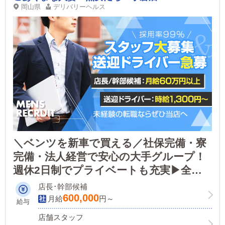
岡山県
デリバリーヘルス
＼ベンツを新車で買える／社保完備・寮
完備・法人経営で安心の大手グループ！
週休2日制でプライベートも充実▶全国
展開中につきスタッフ＆送迎ドライバー
店長･幹部候補
大募集中！！今がチャンス！！
600,000
月給
円～
給与
店舗スタッフ