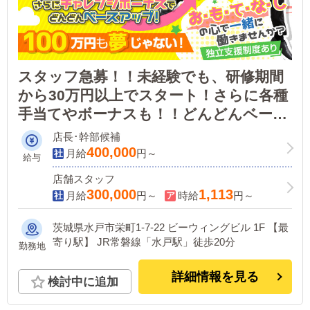
スタッフ急募！！未経験でも、研修期間
から30万円以上でスタート！さらに各種
手当てやボーナスも！！どんどんベース
アップでしっかり稼いでいただけます。
店長･幹部候補
独立支援制度もあります
400,000
月給
円～
給与
店舗スタッフ
300,000
1,113
月給
円～
時給
円～
茨城県水戸市栄町1-7-22 ビーウィングビル 1F 【最
寄り駅】 JR常磐線「水戸駅」徒歩20分
勤務地
詳細情報を見る
検討中に追加