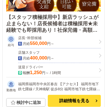
【スタッフ積極採用中】新店ラッシュが
止まらない！店長候補者は積極採用★未
経験でも即採用あり！社保完備・高額給
与・圧倒的魅力の大手グループ！！
店長･幹部候補
550,000
月給
円～
給与
店舗スタッフ
400,000
月給
円～
送迎ドライバー
1,250
報酬
円～ / 1時間
福岡県福岡市中央区春吉 【アクセス】 福岡市地下
鉄七隈線 / 天神南駅 徒歩8分 福岡市地下鉄七隈線 /
勤務地
渡辺通駅 徒歩10分 福岡市地下鉄空港線 / 中洲川端
駅 徒歩13分 西鉄天神大牟田線 / 薬院駅 徒歩13分 福
詳細情報を見る
検討中に追加
岡市地下鉄空港線 / 祇園駅 徒歩15分 西鉄天神大牟