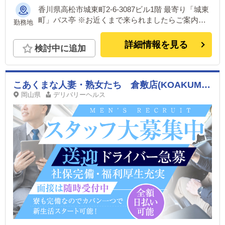
香川県高松市城東町2-6-3087ビル1階 最寄り「城東
町」バス亭 ※お近くまで来られましたらご案内致
勤務地
します！
詳細情報を見る
検討中に追加
こあくまな人妻・熟女たち 倉敷店(KOAKUMAグループ)
岡山県
デリバリーヘルス