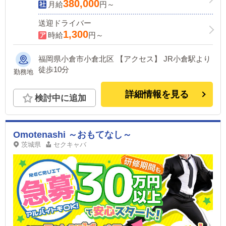
380,000
月給
円～
送迎ドライバー
1,300
時給
円～
福岡県小倉市小倉北区 【アクセス】 JR小倉駅より
徒歩10分
勤務地
詳細情報を見る
検討中に追加
Omotenashi ～おもてなし～
茨城県
セクキャバ