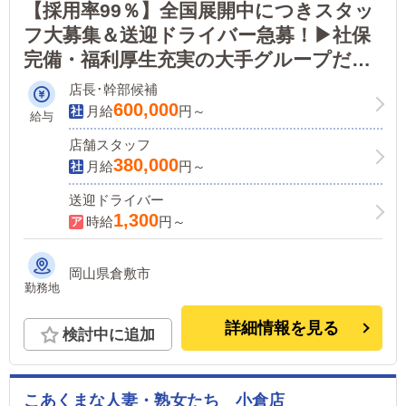
【採用率99％】全国展開中につきスタッ
フ大募集＆送迎ドライバー急募！▶社保
完備・福利厚生充実の大手グループだか
ら安心！学歴・経験不問で急募中！
店長･幹部候補
600,000
月給
円～
給与
店舗スタッフ
380,000
月給
円～
送迎ドライバー
1,300
時給
円～
岡山県倉敷市
勤務地
詳細情報を見る
検討中に追加
こあくまな人妻・熟女たち 小倉店