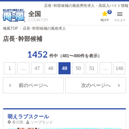
店長･幹部候補の風俗男性求人・高収入バイト情報（49ページ）
0
全国
COUNTRY
検討中
メニュー
俺風TOP
店長･幹部候補の風俗求人
店長･幹部候補
1452
件中（481〜490件を表示）
1
…
47
48
49
50
51
…
146
前のページへ
次のページへ
萌えラブスクール
香川県
ソープランド