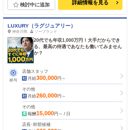
詳細情報を見る
検討中に追加
LUXURY（ラグジュアリー）
神奈川県
ソープランド
20代でも年収1,000万円！大手だからでき
る、最高の待遇であなたも働いてみません
か？
店舗スタッフ
300,000
月給
円～
給与
その他
260,000
月給
円～
その他
15,000
報酬
円～ / 日
店長･幹部候補