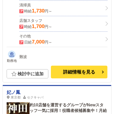
清掃員
1,730
時給
円～
店舗スタッフ
1,700
時給
円～
その他
7,000
日給
円～
難波
勤務地
詳細情報を見る
検討中に追加
妃ノ鳳
東京都
セクキャバ
約10店舗を運営するグループがNewスタ
ッフ一気に採用！役職者候補募集中！月給