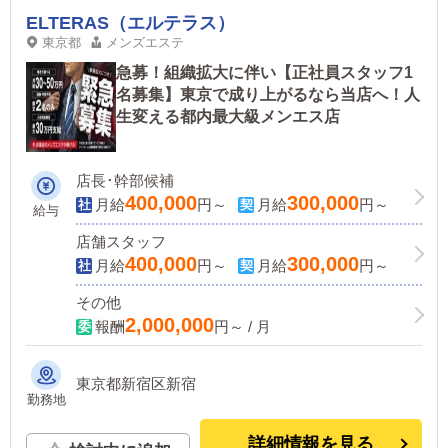
ELTERAS（エルテラス）
東京都
メンズエステ
急募！組織拡大に伴い【正社員スタッフ1
名募集】東京で成り上がるなら当店へ！人
生変える都内最大級メンエス店
店長･幹部候補
400,000
300,000
月給
円～
月給
円～
給与
店舗スタッフ
400,000
300,000
月給
円～
月給
円～
その他
2,000,000
報酬
円～ / 月
東京都新宿区新宿
勤務地
詳細情報を見る