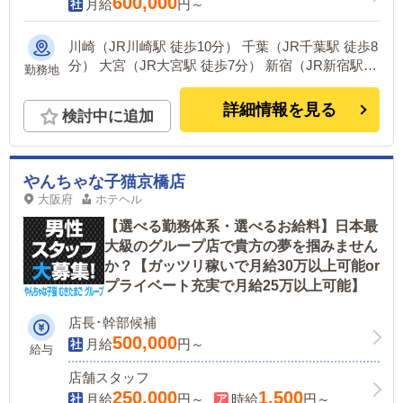
600,000
月給
円～
川崎（JR川崎駅 徒歩10分） 千葉（JR千葉駅 徒歩8
分） 大宮（JR大宮駅 徒歩7分） 新宿（JR新宿駅
勤務地
徒歩7分） 麻布十番（麻布十番駅 徒歩1分） ※新宿
は女性面接官のみ
詳細情報を見る
検討中に追加
やんちゃな子猫京橋店
大阪府
ホテヘル
【選べる勤務体系・選べるお給料】日本最
大級のグループ店で貴方の夢を掴みません
か？【ガッツリ稼いで月給30万以上可能or
プライベート充実で月給25万以上可能】
店長･幹部候補
500,000
月給
円～
給与
店舗スタッフ
250,000
1,500
月給
円～
時給
円～