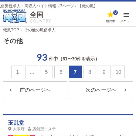
求人・高収入バイト情報（7ページ）【俺の風】
0
全国
COUNTRY
検討中
メニュー
俺風TOP
その他の風俗求人
その他
93
件中（61〜70件を表示）
1
…
5
6
7
8
9
10
前のページへ
次のページへ
玉乱堂
大阪府
店舗型エステ