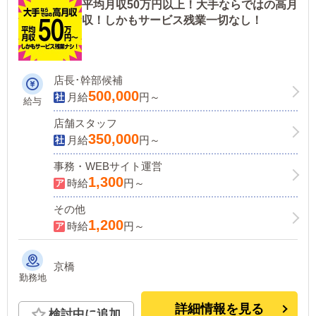
平均月収50万円以上！大手ならではの高月
収！しかもサービス残業一切なし！
店長･幹部候補
500,000
月給
円～
給与
店舗スタッフ
350,000
月給
円～
事務・WEBサイト運営
1,300
時給
円～
その他
1,200
時給
円～
京橋
勤務地
詳細情報を見る
検討中に追加