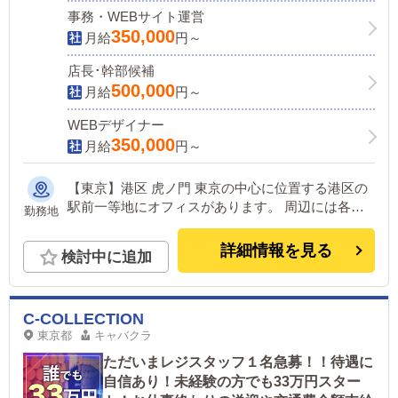
事務・WEBサイト運営
350,000
月給
円～
店長･幹部候補
500,000
月給
円～
WEBデザイナー
350,000
月給
円～
【東京】港区 虎ノ門 東京の中心に位置する港区の
駅前一等地にオフィスがあります。 周辺には各官
勤務地
庁や各国の大使館がもあり治安も良く、落ち着いた
雰囲気を持つ街です。 最寄駅から徒歩1分というア
詳細情報を見る
検討中に追加
クセス良好なオフィスビルでの勤務です。
C-COLLECTION
東京都
キャバクラ
ただいまレジスタッフ１名急募！！待遇に
自信あり！未経験の方でも33万円スター