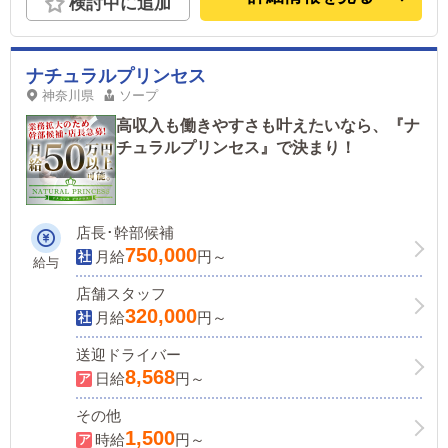
検討中に追加
ナチュラルプリンセス
神奈川県
ソープ
高収入も働きやすさも叶えたいなら、『ナ
チュラルプリンセス』で決まり！
店長･幹部候補
750,000
月給
円～
給与
店舗スタッフ
320,000
月給
円～
送迎ドライバー
8,568
日給
円～
その他
1,500
時給
円～