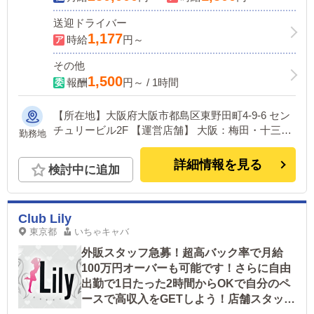
送迎ドライバー
1,177
時給
円～
その他
1,500
報酬
円～ / 1時間
【所在地】大阪府大阪市都島区東野田町4-9-6 セン
チュリービル2F 【運営店舗】 大阪：梅田・十三・
勤務地
京橋・日本橋・難波・谷九・天王寺・布施・堺 兵
庫：神戸三宮
詳細情報を見る
検討中に追加
Club Lily
東京都
いちゃキャバ
外販スタッフ急募！超高バック率で月給
100万円オーバーも可能です！さらに自由
出勤で1日たった2時間からOKで自分のペ
ースで高収入をGETしよう！店舗スタッフ