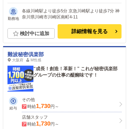
各線川崎駅より徒歩5分 京急川崎駅より徒歩7分 神
奈川県川崎市川崎区南町4-11
勤務地
詳細情報を見る
検討中に追加
難波秘密倶楽部
大阪府
M性感
“成長！創造！革新！” これが秘密倶楽部
グループの仕事の醍醐味です！
その他
1,730
時給
円～
給与
店舗スタッフ
1,730
時給
円～