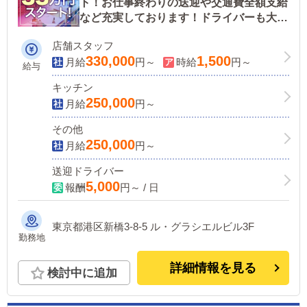
ト！お仕事終わりの送迎や交通費全額支給
など充実しております！ドライバーも大募
集中！
店舗スタッフ
330,000
1,500
月給
円～
時給
円～
給与
キッチン
250,000
月給
円～
その他
250,000
月給
円～
送迎ドライバー
5,000
報酬
円～ / 日
東京都港区新橋3-8-5 ル・グラシエルビル3F
勤務地
詳細情報を見る
検討中に追加