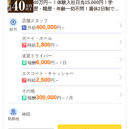
40万円～！体験入社日当15,000円！学
歴・職歴・年齢一切不問！週休2日制で休
み充実！その他職種も同時募集中です！
店舗スタッフ
400,000
月給
円～
給与
ボーイ・ホール
1,800
時給
円～
送迎ドライバー
6,000
報酬
円～ / 日
エスコート・キャッシャー
2,500
時給
円～
その他
300,000
報酬
円～ / 月
神田
勤務地