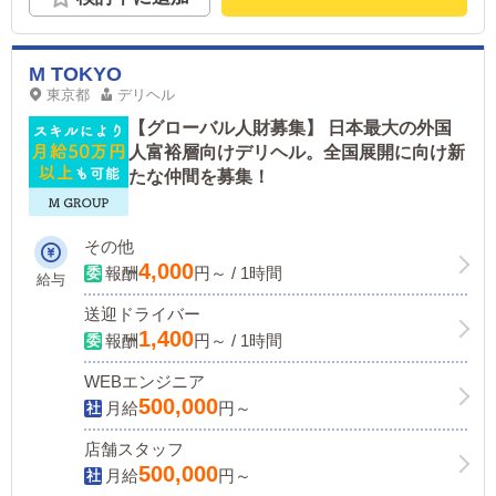
M TOKYO
東京都
デリヘル
【グローバル人財募集】 日本最大の外国
人富裕層向けデリヘル。全国展開に向け新
たな仲間を募集！
その他
4,000
報酬
円～ / 1時間
給与
送迎ドライバー
1,400
報酬
円～ / 1時間
WEBエンジニア
500,000
月給
円～
店舗スタッフ
500,000
月給
円～