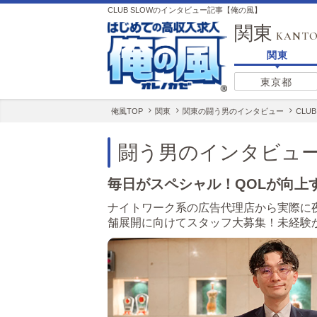
CLUB SLOWのインタビュー記事【俺の風】
関東
KANT
関東
東京都
俺風TOP
関東
関東の闘う男のインタビュー
CLU
闘う男のインタビュ
毎日がスペシャル！QOLが向上
ナイトワーク系の広告代理店から実際に
舗展開に向けてスタッフ大募集！未経験