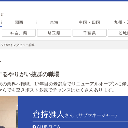
OU
関西
東海
中国・四国
九州・
神奈川県
埼玉県
千葉県
茨城
B SLOWインタビュー記事
ー
するやりがい抜群の職場
夜の業界へ転職。17年目の老舗店でリニューアルオープンに伴
からでも空きポスト多数でチャンスはたくさんあります。
倉持雅人
さん（サブマネージャー）
CLUB SLOW