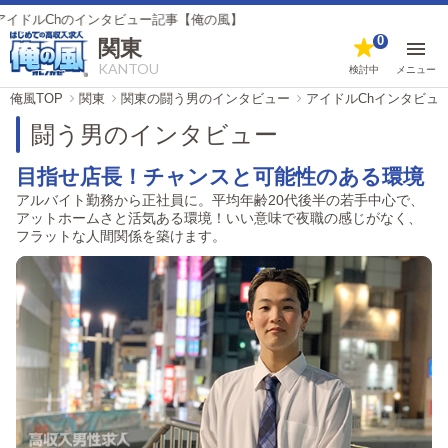
Chのインタビュー記事【俺の風】
0
関東
KANTOU
検討中
メニュー
俺風TOP
関東
関東の闘う男のインタビュー
アイドルChインタビュ
闘う男のインタビュー
目指せ店長！チャンスと可能性のある環境
アルバイト勤務から正社員に。平均年齢20代後半の若手中心で、
アットホームさと活気ある環境！いい意味で夜職の感じがなく、
フラットな人間関係を築けます。