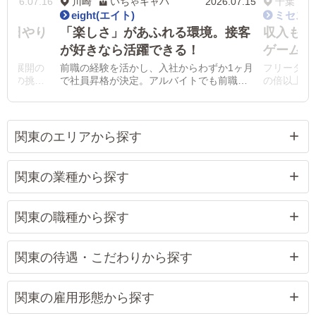
2026.07.16
川崎
いちゃキャバ
2026.07.15
千葉
eight(エイト)
ミセス
毎日やり
「楽しさ」があふれる環境。接客
収入もキ
が好きなら活躍できる！
ゲームの
店舗展開の
前職の経験を活かし、入社からわずか1ヶ月
フリーター
標への挑戦
で社員昇格が決定。アルバイトでも前職よ
の倍以上と
される環境
りお給料が良く、福利厚生・待遇も充実！
昇給を実感
関東のエリアから探す
関東の業種から探す
関東の職種から探す
関東の待遇・こだわりから探す
関東の雇用形態から探す