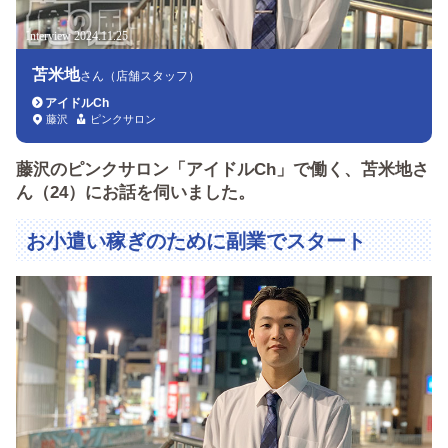
Interview 2024.11.25
苫米地
さん（店舗スタッフ）
アイドルCh
藤沢
ピンクサロン
藤沢のピンクサロン「アイドルCh」で働く、苫米地さ
ん（24）にお話を伺いました。
お小遣い稼ぎのために副業でスタート