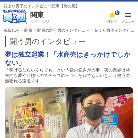
男子のインタビュー記事【俺の風】
0
関東
KANTOU
検討中
メニュー
俺風TOP
関東
関東の闘う男のインタビュー
花より男子インタビュ
闘う男のインタビュー
夢は独立起業！「水商売はきっかけでしか
ない」
「稼げるならいくらでも」という欲の強さが大事！夜の業界は将
来的な夢や目標へのステップの一つ、それでもいいという視点で
頑張れる環境です。