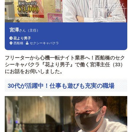
Interview 2022.02.24
宮澤
さん（主任）
花より男子
西船橋
セクシーキャバクラ
フリーターから心機一転ナイト業界へ！西船橋のセク
シーキャバクラ『花より男子』で働く宮澤主任（33）
にお話をお伺いしました。
30代が活躍中！仕事も遊びも充実の職場