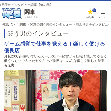
タビュー記事【俺の風】
0
関東
KANTOU
検討中
メニュー
俺風TOP
関東
関東の闘う男のインタビュー
花より男子インタビュ
闘う男のインタビュー
ゲーム感覚で仕事を覚える！楽しく働ける
優良店
月収200万円稼いでいたガールズバー経営から転職！地元でゆるく
働くつもりで入ったセクキャバ業界は、みんな優しく楽しく待遇
も充実！