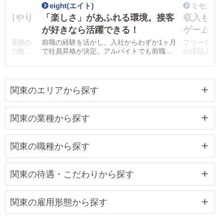
eight(エイト)
ミセス
毎日やり
「楽しさ」があふれる環境。接客
収入もキ
が好きなら活躍できる！
ゲームの
店舗展開の
前職の経験を活かし、入社からわずか1ヶ月
フリーター
標への挑戦
で社員昇格が決定。アルバイトでも前職よ
の倍以上と
される環境
りお給料が良く、福利厚生・待遇も充実！
昇給を実感
関東のエリアから探す
関東の業種から探す
関東の職種から探す
関東の待遇・こだわりから探す
関東の雇用形態から探す