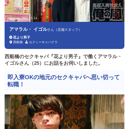
Interview 2022.11.14
アマラル・ イゴル
さん（店舗スタッフ）
花より男子
西船橋
セクシーキャバクラ
西船橋のセクキャバ『花より男子』で働くアマラル・
イゴルさん（25）にお話をお伺いしました。
即入寮OKの地元のセクキャバへ思い切って
転職！