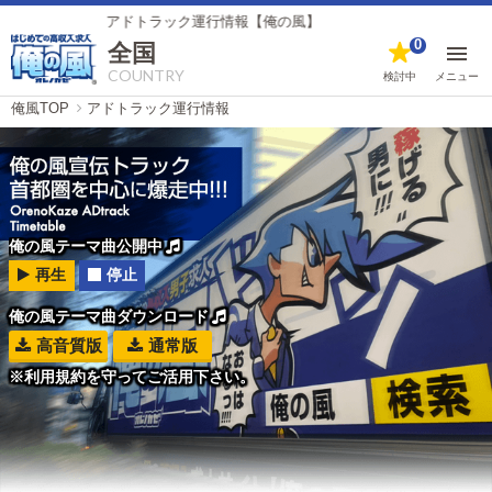
アドトラック運行情報【俺の風】
0
全国
COUNTRY
検討中
メニュー
俺風TOP
アドトラック運行情報
俺の風テーマ曲公開中
再生
停止
俺の風テーマ曲ダウンロード
高音質版
通常版
※利用規約を守ってご活用下さい。