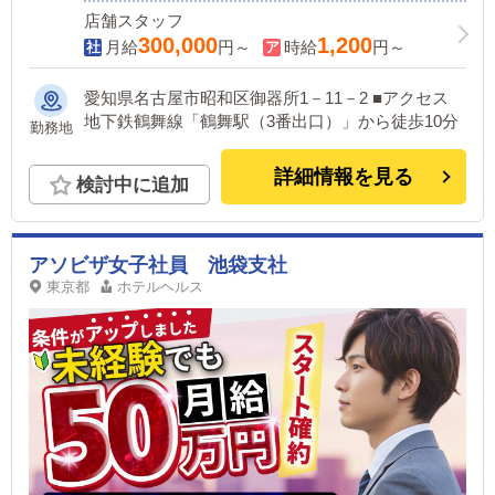
店舗スタッフ
300,000
1,200
月給
円～
時給
円～
愛知県名古屋市昭和区御器所1－11－2 ■アクセス
地下鉄鶴舞線「鶴舞駅（3番出口）」から徒歩10分
勤務地
詳細情報を見る
検討中に追加
アソビザ女子社員 池袋支社
東京都
ホテルヘルス