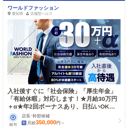
ワールドファッション
愛知県
店舗型ヘルス
入社後すぐに「社会保険」「厚生年金」
「有給休暇」対応します！★月給30万円
＋α★年2回ボーナスあり、日払いOK、
寮完備！自由な社風で働き方を選べます
店長･幹部候補
◎
350,000
月給
円～
給与