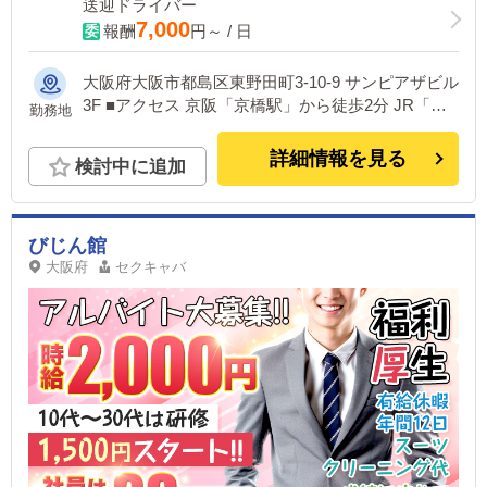
送迎ドライバー
7,000
報酬
円～ / 日
大阪府大阪市都島区東野田町3-10-9 サンピアザビル
3F ■アクセス 京阪「京橋駅」から徒歩2分 JR「京
勤務地
橋駅」から徒歩2分 地下鉄「京橋駅」から徒歩3分
詳細情報を見る
検討中に追加
びじん館
大阪府
セクキャバ