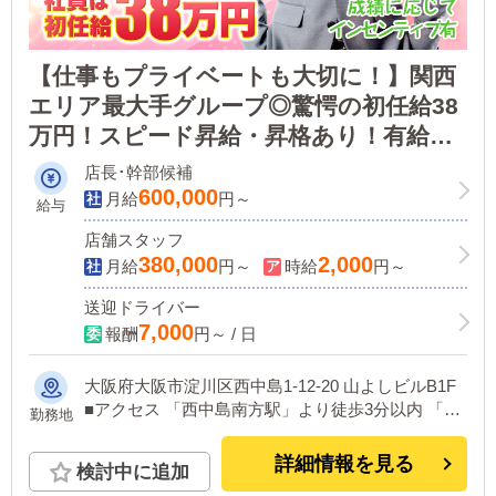
【仕事もプライベートも大切に！】関西
エリア最大手グループ◎驚愕の初任給38
万円！スピード昇給・昇格あり！有給休
暇年12日、連休取得も可能☆入社後のギ
店長･幹部候補
ャップが少なく、長く続けやすい職場環
600,000
月給
円～
給与
境！
店舗スタッフ
380,000
2,000
月給
円～
時給
円～
送迎ドライバー
7,000
報酬
円～ / 日
大阪府大阪市淀川区西中島1-12-20 山よしビルB1F
■アクセス 「西中島南方駅」より徒歩3分以内 「南
勤務地
方駅」より徒歩2分以内 ▶「南方駅」の出口を出
て、線路沿いを30秒ほど歩いていただくとすぐで
詳細情報を見る
検討中に追加
す！