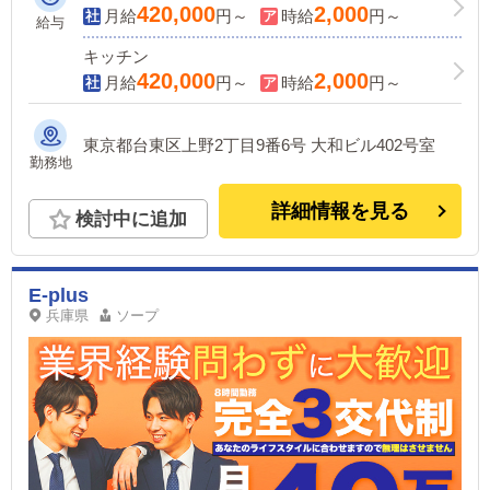
高収入を目指せます！
420,000
2,000
月給
円～
時給
円～
給与
キッチン
420,000
2,000
月給
円～
時給
円～
東京都台東区上野2丁目9番6号 大和ビル402号室
勤務地
詳細情報を見る
検討中に追加
E-plus
兵庫県
ソープ