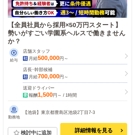
【全員社員から採用×50万円スタート】
勢いがすごい学園系ヘルスで働きません
か？
店舗スタッフ
500,000
月給
円～
給与
店長･幹部候補
700,000
月給
円～
送迎ドライバー
1,500
報酬
円～ / 1時間
【池袋】東京都豊島区池袋2丁目7-3
勤務地
詳細情報を見る
検討中に追加