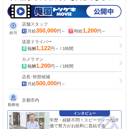
づくりの仲間になってください！
店舗スタッフ
350,000
1,200
月給
円～
時給
円～
給与
送迎ドライバー
1,122
報酬
円～ / 1時間
カメラマン
1,200
報酬
円～ / 1時間
店長･幹部候補
500,000
月給
円～
京都市内
勤務地
学歴・経験不問！スピーディーな評
価で努力がお給料に直結する