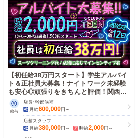
【初任給38万円スタート】学生アルバイ
ト＆正社員大募集！ナイトワーク未経験
も安心◎頑張りをきちんと評価！関西エ
リア最大手グループで法令遵守を徹底。
店長･幹部候補
キャストさんもスタッフさんも安心でき
600,000
月給
円～
給与
る職場環境をお約束！
店舗スタッフ
380,000
2,000
月給
円～
時給
円～