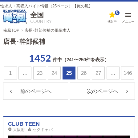
バイト情報（25ページ）【俺の風】
0
全国
COUNTRY
検討中
メニュー
俺風TOP
店長･幹部候補の風俗求人
店長･幹部候補
1452
件中（241〜250件を表示）
1
…
23
24
25
26
27
…
146
前のページへ
次のページへ
CLUB TEEN
大阪府
セクキャバ