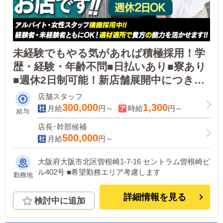
未経験でもやる気があれば積極採用！学
歴・経験・年齢不問■日払いあり■寮あり
■週休2日制可能！新店舗展開中につき店
舗スタッフを大募集しております！アル
店舗スタッフ
バイト・女性スタッフ積極採用中！
300,000
1,300
月給
円～
時給
円～
給与
店長･幹部候補
500,000
月給
円～
大阪府大阪市北区曽根崎1-7-16 セントラム曽根崎ビ
ル402号 ■希望勤務エリア考慮します
勤務地
詳細情報を見る
検討中に追加