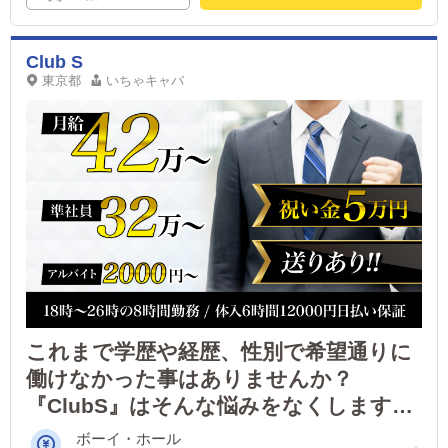
Club S
東京都
いちゃキャバ
これまで学歴や経歴、性別で希望通りに
働けなかった事はありませんか？
『ClubS』はそんな悩みをなくします！
社員になれば誰でも初月から高額歩合で
ボーイ・ホール