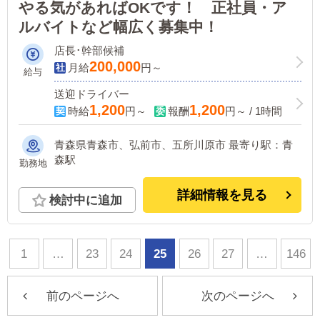
やる気があればOKです！ 正社員・ア
ルバイトなど幅広く募集中！
店長･幹部候補
200,000
月給
円～
給与
送迎ドライバー
1,200
1,200
時給
円～
報酬
円～ / 1時間
青森県青森市、弘前市、五所川原市 最寄り駅：青
森駅
勤務地
詳細情報を見る
検討中に追加
1
…
23
24
25
26
27
…
146
前のページへ
次のページへ