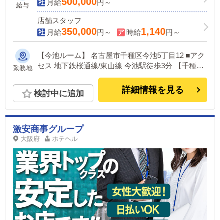
長・幹部を目指すチャンス！
500,000
月給
円～
給与
店舗スタッフ
350,000
1,140
月給
円～
時給
円～
【今池ルーム】 名古屋市千種区今池5丁目12 ■アク
セス 地下鉄桜通線/東山線 今池駅徒歩3分 【千種ル
勤務地
ーム】 名古屋市千種区内山三丁目24 ■アクセス 千
種駅から徒歩３分 新栄駅から徒歩５分 【高岳ルー
詳細情報を見る
検討中に追加
ム】 愛知県名古屋市東区東桜２丁目１ ■アクセス
地下鉄桜通線 高岳駅３番出口から約3分 地下鉄東山
線 新栄駅１番出口から約5分 【大曽根ルーム】 名
古屋市東区東大曽根町46 ■アクセス 大曽根駅から
激安商事グループ
徒歩５分 【新栄ルーム】 名古屋市中区葵2丁目
大阪府
ホテヘル
【栄ルーム】 名古屋市中区栄4丁目17 ■アクセス 栄
駅から徒歩5分 矢場町駅から徒歩5分