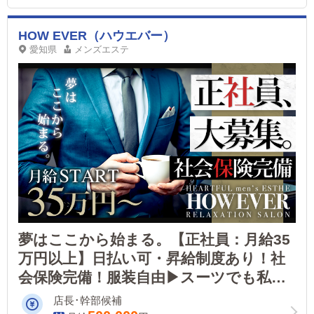
HOW EVER（ハウエバー）
愛知県
メンズエステ
夢はここから始まる。【正社員：月給35
万円以上】日払い可・昇給制度あり！社
会保険完備！服装自由▶スーツでも私服
でもOK◎一流企業並みの評価制度で、店
店長･幹部候補