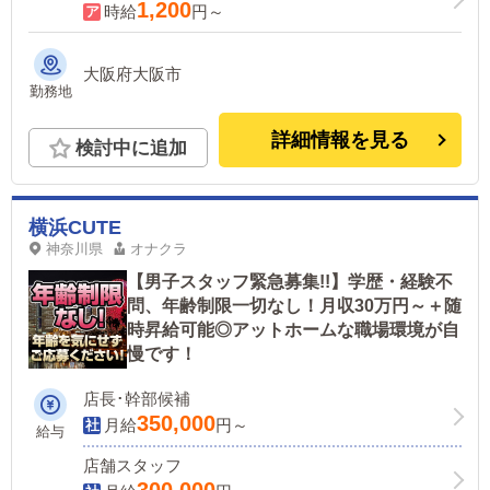
1,200
時給
円～
大阪府大阪市
勤務地
詳細情報を見る
検討中に追加
横浜CUTE
神奈川県
オナクラ
【男子スタッフ緊急募集!!】学歴・経験不
問、年齢制限一切なし！月収30万円～＋随
時昇給可能◎アットホームな職場環境が自
慢です！
店長･幹部候補
350,000
月給
円～
給与
店舗スタッフ