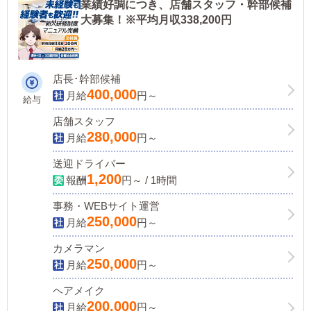
業績好調につき、店舗スタッフ・幹部候補
大募集！※平均月収338,200円
店長･幹部候補
400,000
月給
円～
給与
店舗スタッフ
280,000
月給
円～
送迎ドライバー
1,200
報酬
円～ / 1時間
事務・WEBサイト運営
250,000
月給
円～
カメラマン
250,000
月給
円～
ヘアメイク
200,000
月給
円～