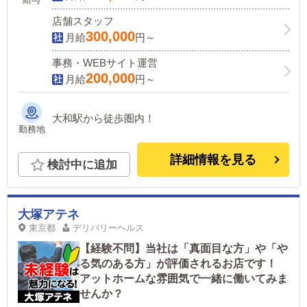
店舗スタッフ
300,000
月給
円～
事務・WEBサイト運営
200,000
月給
円～
大和駅から徒歩圏内！
勤務地
詳細情報を見る
検討中に追加
大塚アテネ
東京都
デリバリーヘルス
【経験不問】当社は「真面目な方」や「や
る気のある方」が評価されるお店です！
アットホームな雰囲気で一緒に働いてみま
せんか？