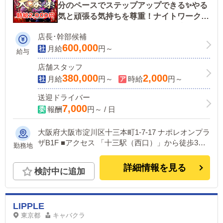
分のペースでステップアップできる✨やる
気と頑張る気持ちを尊重！ナイトワーク＝
ブラックのイメージを払拭する環境！
店長･幹部候補
600,000
月給
円～
給与
店舗スタッフ
380,000
2,000
月給
円～
時給
円～
送迎ドライバー
7,000
報酬
円～ / 日
大阪府大阪市淀川区十三本町1-7-17 ナポレオンプラ
ザB1F ■アクセス 「十三駅（西口）」から徒歩3分
勤務地
ほど。栄町商店街にあります。 迷われた方はお気
軽にご連絡ください。
詳細情報を見る
検討中に追加
LIPPLE
東京都
キャバクラ