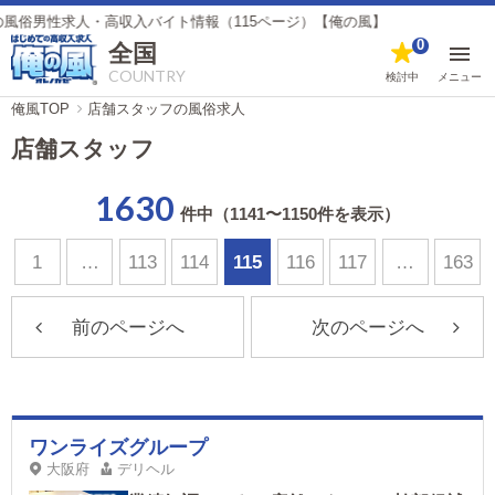
性求人・高収入バイト情報（115ページ）【俺の風】
0
全国
COUNTRY
検討中
メニュー
俺風TOP
店舗スタッフの風俗求人
店舗スタッフ
1630
件中（1141〜1150件を表示）
1
…
113
114
115
116
117
…
163
前のページへ
次のページへ
ワンライズグループ
大阪府
デリヘル