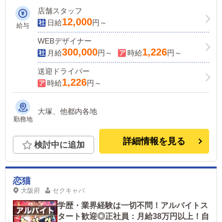
店舗スタッフ
12,000
日給
円～
給与
WEBデザイナー
300,000
1,226
月給
円～
時給
円～
送迎ドライバー
1,226
時給
円～
大塚、他都内各地
勤務地
詳細情報を見る
検討中に追加
恋猫
大阪府
セクキャバ
学歴・業界経験は一切不問！アルバイトス
タート歓迎◎正社員：月給38万円以上！自