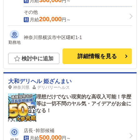
300,000
月給
円～
その他
200,000
月給
円～
神奈川県横浜市中区曙町1-1
勤務地
詳細情報を見る
検討中に追加
大和デリヘル 姫ざんまい
神奈川県
デリバリーヘルス
理想だけでない現実的な高収入可能！学歴
等は一切不問のヤル気・アイデアがお金に
なる！
店長･幹部候補
500,000
月給
円～
給与