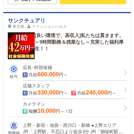
折
サンクチュアリ
東京都
ファッションヘルス
[良い環境で、高収入]私たちは貫きます。
～9時間勤務＆残業なし～充実した福利厚
生！！
店長･幹部候補
600,000
月給
円～
給与
店舗スタッフ
330,000
240,000
月給
円～
月給
円～
カメラマン
10,000
報酬
円～ / 日
上野・新宿・池袋・西川口・新橋 ●上野エリア
JR「上野駅」不忍口より徒歩3分 JR「御徒町駅」
勤務地