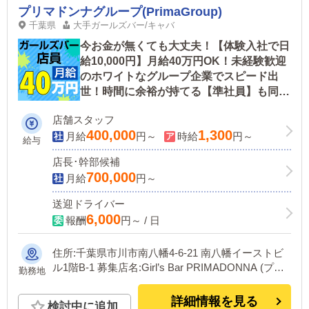
プリマドンナグループ(PrimaGroup)
千葉県
大手ガールズバー/キャバ
今お金が無くても大丈夫！【体験入社で日
給10,000円】月給40万円OK！未経験歓迎
のホワイトなグループ企業でスピード出
世！時間に余裕が持てる【準社員】も同時
募集中です。
店舗スタッフ
400,000
1,300
月給
円～
時給
円～
給与
店長･幹部候補
700,000
月給
円～
送迎ドライバー
6,000
報酬
円～ / 日
住所:千葉県市川市南八幡4-6-21 南八幡イーストビ
ル1階B-1 募集店名:Girl’s Bar PRIMADONNA (プリ
勤務地
マドンナ)本八幡店 最寄り駅：「本八幡駅」南口か
ら徒歩2分 マクドナルドの方向に進んでその角を右
詳細情報を見る
検討中に追加