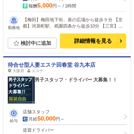
5,000
報酬
円～ / 1時間
【梅田】梅田地下街、泉の広場から徒歩５分 【京
都】河原町駅、祇園四条から徒歩10分 【三宮】各
勤務地
線三ノ宮駅から徒歩10分
詳細情報を見る
検討中に追加
待合せ型人妻エステ回春堂 谷九本店
大阪府
エステ
男子スタッフ・ドライバー 大募集！！
店舗スタッフ
50,000
月給
円～
給与
送迎ドライバー