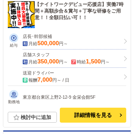
【ナイトワークデビュー応援店】実働7時
間＋高額歩合＆賞与＋丁寧な研修をご用
意！！全額日払い可！！
店長･幹部候補
500,000
月給
円～
給与
店舗スタッフ
350,000
1,500
月給
円～
時給
円～
送迎ドライバー
7,000
報酬
円～ / 日
東京都台東区上野2-12-9 金栄会館5F
勤務地
詳細情報を見る
検討中に追加