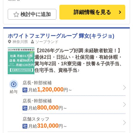
徒歩3分 大江戸線「上野御徒町駅」徒歩2分 銀座線
「上野広小路駅」徒歩2分 ●新宿エリア JR各線「新
詳細情報を見る
検討中に追加
宿駅」東南口より徒歩２分
ホワイトフェアリーグループ 輝女(キラジョ)
神奈川県
ソープランド
【2026年グループ好調 未経験者歓迎！】
週休2日・日払い・社保完備・有給休暇・
賞与年2回・1R寮完備・扶養＆子供手当、
住宅手当、資格手当♪
店長･幹部候補
1,200,000
月給
円～
給与
店長･幹部候補
800,000
月給
円～
店舗スタッフ
310,000
月給
円～