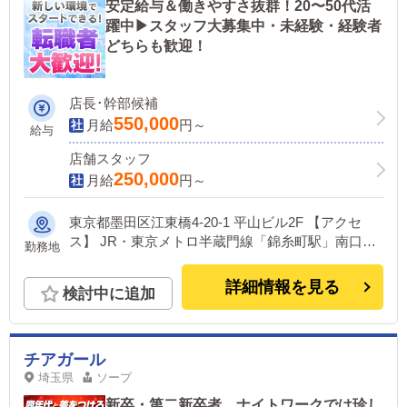
安定給与＆働きやすさ抜群！20〜50代活
躍中▶スタッフ大募集中・未経験・経験者
どちらも歓迎！
店長･幹部候補
550,000
月給
円～
給与
店舗スタッフ
250,000
月給
円～
東京都墨田区江東橋4-20-1 平山ビル2F 【アクセ
ス】 JR・東京メトロ半蔵門線「錦糸町駅」南口よ
勤務地
り徒歩2分
詳細情報を見る
検討中に追加
チアガール
埼玉県
ソープ
新卒・第二新卒者、ナイトワークでは珍し