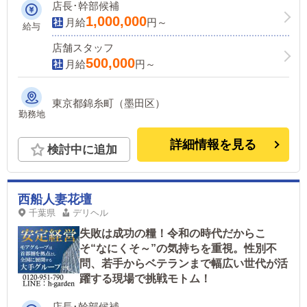
店長･幹部候補
束します
1,000,000
月給
円～
給与
店舗スタッフ
500,000
月給
円～
東京都錦糸町（墨田区）
勤務地
詳細情報を見る
検討中に追加
西船人妻花壇
千葉県
デリヘル
失敗は成功の糧！令和の時代だからこ
そ“なにくそ～”の気持ちを重視。性別不
問、若手からベテランまで幅広い世代が活
躍する現場で挑戦モトム！
店長･幹部候補