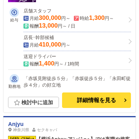
店舗スタッフ
300,000
1,300
月給
円～
時給
円～
給与
13,000
報酬
円～ / 日
店長･幹部候補
410,000
月給
円～
送迎ドライバー
1,400
報酬
円～ / 1時間
「赤坂見附徒歩５分」「赤坂徒歩５分」「永田町徒
歩４分」の好立地
勤務地
詳細情報を見る
検討中に追加
Anjyu
神奈川県
セクキャバ