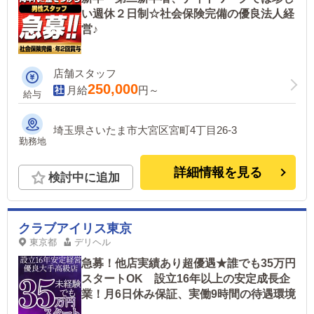
い週休２日制☆社会保険完備の優良法人経
営♪
店舗スタッフ
250,000
月給
円～
給与
埼玉県さいたま市大宮区宮町4丁目26-3
勤務地
詳細情報を見る
検討中に追加
クラブアイリス東京
東京都
デリヘル
急募！他店実績あり超優遇★誰でも35万円
スタートOK 設立16年以上の安定成長企
業！月6日休み保証、実働9時間の待遇環境