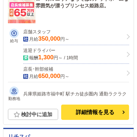
雰囲気が漂うプリンセス姫路店。
店舗スタッフ
350,000
月給
円～
給与
送迎ドライバー
1,300
報酬
円～ / 1時間
店長･幹部候補
650,000
月給
円～
兵庫県姫路市福中町 駅チカ徒歩圏内 通勤ラクラク
勤務地
詳細情報を見る
検討中に追加
リチスパ