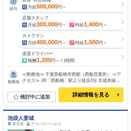
500,000
月給
円～
給与
店舗スタッフ
300,000
1,400
月給
円～
時給
円～
カメラマン
400,000
1,500
月給
円～
時給
円～
送迎ドライバー
1,200
報酬
円～ / 1時間
≪勤務地≫ 千葉県船橋市西船（西船営業所） ≪ア
クセス≫ JR「西船橋」駅より徒歩2分 京成本線
勤務地
「京成西船」駅より徒歩7分
詳細情報を見る
検討中に追加
池袋人妻城
東京都
デリバリーヘルス