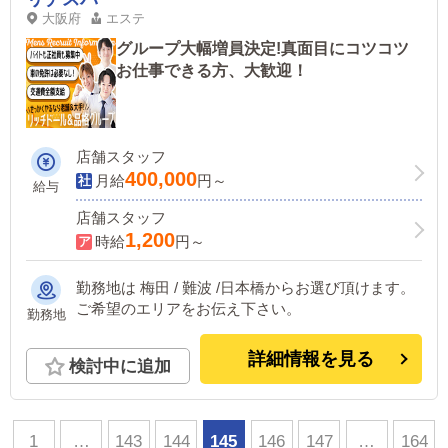
大阪府
エステ
グループ大幅増員決定!真面目にコツコツ
お仕事できる方、大歓迎！
店舗スタッフ
400,000
月給
円～
給与
店舗スタッフ
1,200
時給
円～
勤務地は 梅田 / 難波 /日本橋からお選び頂けます。
ご希望のエリアをお伝え下さい。
勤務地
詳細情報を見る
検討中に追加
1
…
143
144
145
146
147
…
164