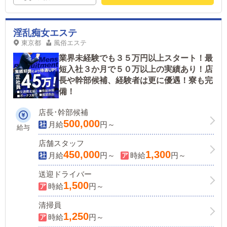
淫乱痴女エステ
東京都
風俗エステ
業界未経験でも３５万円以上スタート！最
短入社３か月で５０万以上の実績あり！店
長や幹部候補、経験者は更に優遇！寮も完
備！
店長･幹部候補
500,000
月給
円～
給与
店舗スタッフ
450,000
1,300
月給
円～
時給
円～
送迎ドライバー
1,500
時給
円～
清掃員
1,250
時給
円～