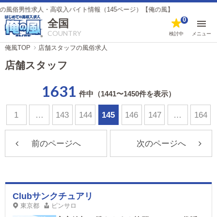
男性求人・高収入バイト情報（145ページ）【俺の風】
0
全国
COUNTRY
検討中
メニュー
俺風TOP
店舗スタッフの風俗求人
店舗スタッフ
1631
件中（1441〜1450件を表示）
1
…
143
144
145
146
147
…
164
前のページへ
次のページへ
Clubサンクチュアリ
東京都
ピンサロ