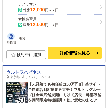
カメラマン
12,000
報酬
円～ / 日
女性講習員
12,000
報酬
円～ / 日
池袋
勤務地
詳細情報を見る
検討中に追加
ウルトラハピネス
東京都
デリバリーヘルス
【未経験でも初任給は50万円!!】某サイト
全国総合1位,業界最大手！ウルトラグルー
プは全国店舗展開に向けて店長・幹部候補
を期間限定積極採用！強い意欲のあるアナ
タなら積極的に昇給・昇格させることを約