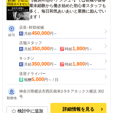
【横浜Anjyu~アンジュ~】では夜職や接客
業未経験から働き始めた初心者スタッフも
多く、毎日和気あいあいと業務に励んでい
ます！
店長･幹部候補
450,000
月給
円～
給与
店舗スタッフ
350,000
1,800
月給
円～
時給
円～
キッチン
350,000
1,800
月給
円～
時給
円～
送迎ドライバー
5,000
報酬
円～ / 日
神奈川県横浜市西区南幸2-9-9 アネックス横浜 302
号
勤務地
詳細情報を見る
検討中に追加