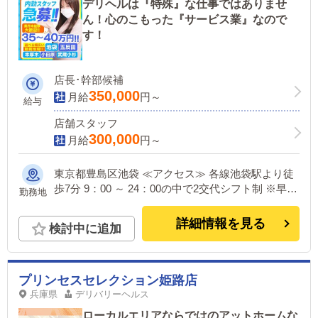
デリヘルは『特殊』な仕事ではありませ
ん！心のこもった『サービス業』なので
す！
店長･幹部候補
350,000
月給
円～
給与
店舗スタッフ
300,000
月給
円～
東京都豊島区池袋 ≪アクセス≫ 各線池袋駅より徒
歩7分 9：00 ～ 24：00の中で2交代シフト制 ※早
勤務地
番、遅番の希望などご相談に乗らせていただきま
す。
詳細情報を見る
検討中に追加
プリンセスセレクション姫路店
兵庫県
デリバリーヘルス
ローカルエリアならではのアットホームな