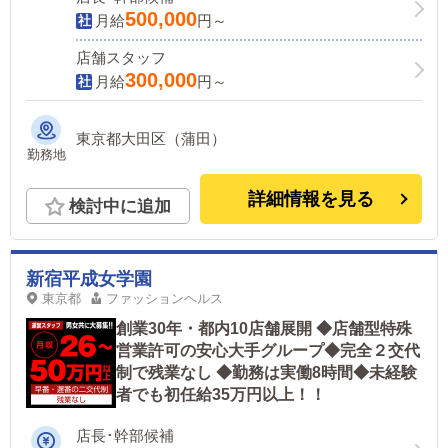
500,000
月給
円～
店舗スタッフ
300,000
月給
円～
東京都大田区（蒲田）
勤務地
詳細情報を見る
検討中に追加
新宿平成女学園
東京都
ファッションヘルス
創業30年・都内10店舗展開 ◆店舗型特殊
営業許可の安心大手グループ◆完全２交代
制で残業なし ◆勤務は実働8時間◆未経験
者でも初任給35万円以上！！
店長･幹部候補