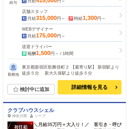
415,000
月給
円～
給与
店舗スタッフ
315,000
1,300
月給
円～
時給
円～
WEBデザイナー
175,000
月給
円～
送迎ドライバー
1,500
報酬
円～ / 1時間
東京都新宿区歌舞伎町２ 【最寄り駅】 新宿駅より
徒歩５分 新大久保駅より徒歩５分
勤務地
詳細情報を見る
検討中に追加
クラブハウスシェル
神奈川県
ソープ
＼月給35万円＋大入り！／ 客引き・呼び