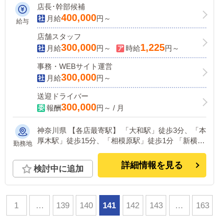
店長･幹部候補
400,000
月給
円～
給与
店舗スタッフ
300,000
1,225
月給
円～
時給
円～
事務・WEBサイト運営
300,000
月給
円～
送迎ドライバー
300,000
報酬
円～ / 月
神奈川県 【各店最寄駅】 「大和駅」徒歩3分、「本
厚木駅」徒歩15分、「相模原駅」徒歩1分 「新横浜
勤務地
駅」徒歩10分、「藤沢駅」徒歩5分、「小田原駅」
徒歩3分
詳細情報を見る
検討中に追加
1
…
139
140
141
142
143
…
163