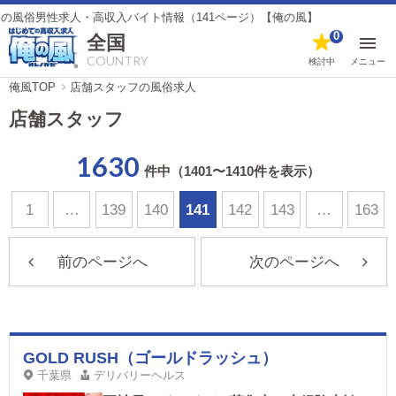
男性求人・高収入バイト情報（141ページ）【俺の風】
0
全国
COUNTRY
検討中
メニュー
俺風TOP
店舗スタッフの風俗求人
店舗スタッフ
1630
件中（1401〜1410件を表示）
1
…
139
140
141
142
143
…
163
前のページへ
次のページへ
GOLD RUSH（ゴールドラッシュ）
千葉県
デリバリーヘルス