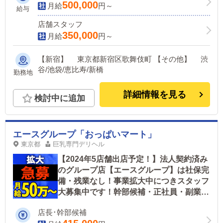
500,000
月給
円～
給与
店舗スタッフ
350,000
月給
円～
【新宿】 東京都新宿区歌舞伎町 【その他】 渋
谷/池袋/恵比寿/新橋
勤務地
詳細情報を見る
検討中に追加
エースグループ「おっぱいマート」
東京都
巨乳専門デリヘル
【2024年5店舗出店予定！】法人契約済み
のグループ店【エースグループ】は社保完
備・残業なし！事業拡大中につきスタッフ
大募集中です！幹部候補・正社員・副業ア
ルバイトどしどし募集中☆
店長･幹部候補