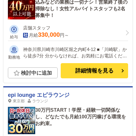
込みなどの業務は一切ナシ！営業終了後の
掃除なし！女性アルバイトスタッフも2名
募集中！
店舗スタッフ
330,000
月給
円～
給与
神奈川県川崎市川崎区堀之内町4-12 ■「川崎駅」か
ら徒歩7分 分からなければ、お気軽にお電話くださ
勤務地
い。
詳細情報を見る
検討中に追加
epi lounge エピラウンジ
東京都
ラウンジ
30万円START！学歴・経験一切関係な
し、どなたでも月給100万円稼げる環境を
お約束。