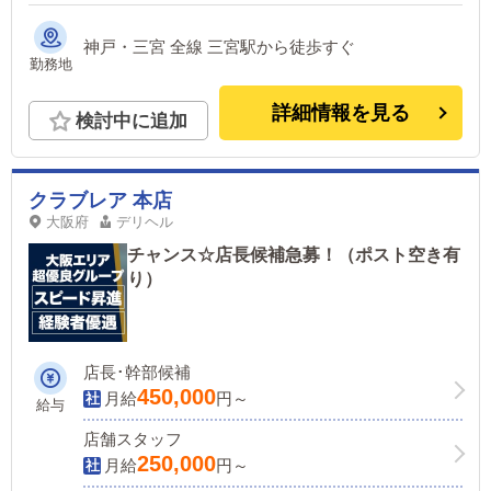
神戸・三宮 全線 三宮駅から徒歩すぐ
勤務地
詳細情報を見る
検討中に追加
クラブレア 本店
大阪府
デリヘル
チャンス☆店長候補急募！（ポスト空き有
り）
店長･幹部候補
450,000
月給
円～
給与
店舗スタッフ
250,000
月給
円～