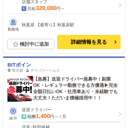
店舗スタッフ
320,000
月給
円～
秋葉原 【最寄り】秋葉原駅
勤務地
詳細情報を見る
検討中に追加
BITボイン
東京都
デリバリーヘルス
【急募】送迎ドライバー急募中！副業
OK・レギュラー勤務できる方優遇▶完全
全額日払いOK・社用車あり・未経験でも
大丈夫！ただいま積極採用中！！
送迎ドライバー
1,400
報酬
円～ / 月
給与
店長･幹部候補