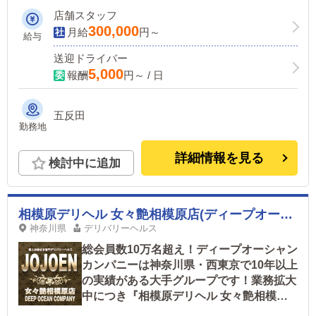
店舗スタッフ
300,000
月給
円～
給与
送迎ドライバー
5,000
報酬
円～ / 日
五反田
勤務地
詳細情報を見る
検討中に追加
相模原デリヘル 女々艶相模原店(ディープオーシャンカンパニー)
神奈川県
デリバリーヘルス
総会員数10万名超え！ディープオーシャン
カンパニーは神奈川県・西東京で10年以上
の実績がある大手グループです！業務拡大
中につき『相模原デリヘル 女々艶相模原
店』にて男性スタッフ大募集！