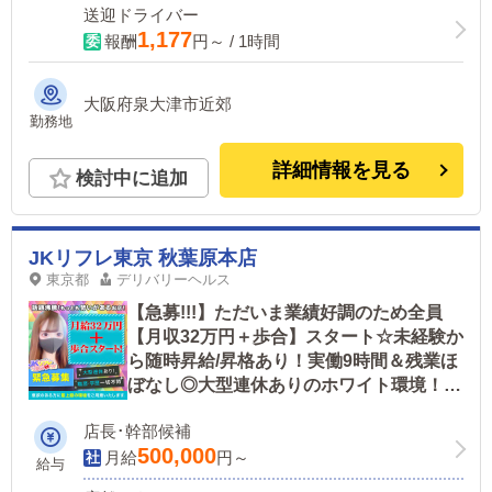
送迎ドライバー
1,177
報酬
円～ / 1時間
大阪府泉大津市近郊
勤務地
詳細情報を見る
検討中に追加
JKリフレ東京 秋葉原本店
東京都
デリバリーヘルス
【急募!!!】ただいま業績好調のため全員
【月収32万円＋歩合】スタート☆未経験か
ら随時昇給/昇格あり！実働9時間＆残業ほ
ぼなし◎大型連休ありのホワイト環境！今
スグ理想を叶えられます！
店長･幹部候補
500,000
月給
円～
給与