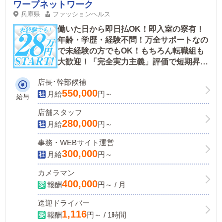
ワープネットワーク
兵庫県
ファッションヘルス
働いた日から即日払OK！即入室の寮有！
年齢・学歴・経験不問！万全サポートなの
で未経験の方でもOK！もちろん転職組も
大歓迎！「完全実力主義」評価で短期昇格
有！
店長･幹部候補
550,000
月給
円～
給与
店舗スタッフ
280,000
月給
円～
事務・WEBサイト運営
300,000
月給
円～
カメラマン
400,000
報酬
円～ / 月
送迎ドライバー
1,116
報酬
円～ / 1時間