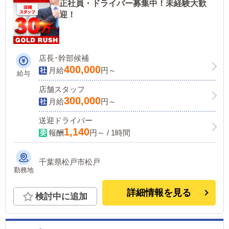
正社員・ドライバー募集中！未経験大歓
迎！
店長･幹部候補
400,000
月給
円～
給与
店舗スタッフ
300,000
月給
円～
送迎ドライバー
1,140
報酬
円～ / 1時間
千葉県松戸市松戸
勤務地
詳細情報を見る
検討中に追加