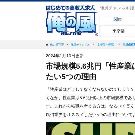
俺風チャンネル闘
関東
東京都
市場規模
俺の風TOP
俺風チャンネル
【就職・転職】
2024年1月16日更新
市場規模5.6兆円「性産
たい5つの理由
「性産業はどうしてなくならないのでしょう？
くなか、性産業は5.6兆円以上の市場規模で
す。これから転職を考える方は、なるべく長く
風俗業界をオススメしたい5つの理由について