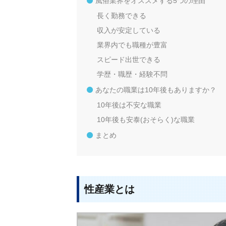
風俗業界をオススメする5つの理由
長く勤務できる
収入が安定している
業界内でも職種が豊富
スピード出世できる
学歴・職歴・経験不問
あなたの職業は10年後もありますか？
10年後は不安な職業
10年後も安泰(おそらく)な職業
まとめ
性産業とは