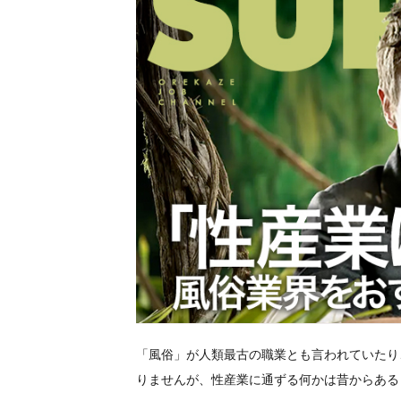
「風俗」が人類最古の職業とも言われていたり
りませんが、性産業に通ずる何かは昔からある