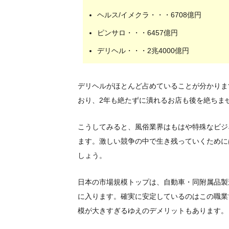
ヘルス/イメクラ・・・6708億円
ピンサロ・・・6457億円
デリヘル・・・2兆4000億円
デリヘルがほとんど占めていることが分かりま
おり、2年も絶たずに潰れるお店も後を絶ちま
こうしてみると、風俗業界はもはや特殊なビジ
ます。激しい競争の中で生き残っていくために
しょう。
日本の市場規模トップは、自動車・同附属品製
に入ります。確実に安定しているのはこの職業
模が大きすぎるゆえのデメリットもあります。