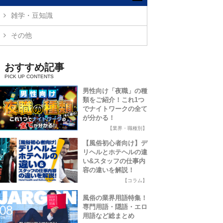
雑学・豆知識
その他
おすすめ記事
男性向け「夜職」の種
類をご紹介！これ1つ
でナイトワークの全て
が分かる！
【業界・職種別】
【風俗初心者向け】デ
リヘルとホテヘルの違
い&スタッフの仕事内
容の違いを解説！
【コラム】
風俗の業界用語特集！
専門用語・隠語・エロ
用語など総まとめ