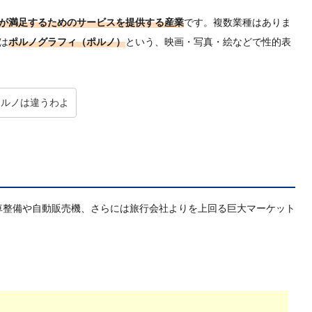
が満足するためのサービスを提供する産業
です。複数業種はありま
は
ポルノグラフィ（ポルノ）
という、映画・写真・絵などで性的表
ポルノは違うわよ
動車整備や自動販売機、さらには旅行会社よりを上回る巨大マーケット