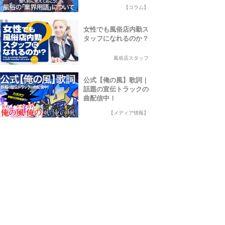
【コラム】
女性でも風俗店内勤ス
タッフになれるのか？
風俗店スタッフ
公式【俺の風】歌詞｜
話題の宣伝トラックの
曲配信中！
【メディア情報】