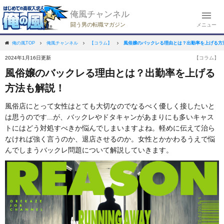
俺風チャンネル
闘う男の転職マガジン
メニュー
風俗嬢のバックレる理由とは？出勤率を上げる方
俺の風TOP
俺風チャンネル
【コラム】
2024年1月16日更新
【コラム】
風俗嬢のバックレる理由とは？出勤率を上げる
方法も解説！
風俗店にとって女性はとても大切なのでなるべく優しく接したいと
は思うのです...が、バックレやドタキャンがあまりにも多いキャス
トにはどう対処すべきか悩んでしまいますよね。軽めに伝えて治ら
なければ強く言うのか、退店させるのか。女性とかかわるうえで悩
んでしまうバックレ問題について解説していきます。