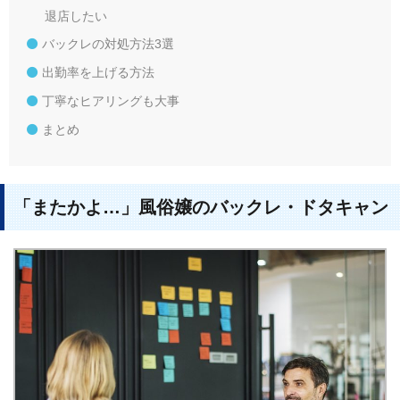
退店したい
バックレの対処方法3選
出勤率を上げる方法
丁寧なヒアリングも大事
まとめ
「またかよ…」風俗嬢のバックレ・ドタキャン