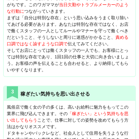
がちです。このワガママが
当日欠勤やトラブルメーカーのよう
な行動に
つながっていきます。
まずは「自分は特別な存在」という思い込みをうまく取り除い
てあげる必要があります。あなたは特別な存在ではなく、お店
で働くスタッフの一人としてルールやマナーを守って働くべき
だということ、そうしないと周りに迷惑がかかること、
責める
口調ではなく諭すような口調で
伝えてみてください。
そしてお店にとっては働くスタッフの一人でも、お客様にとっ
ては特別な存在であり、1回1回の仕事と大切に向き合いましょ
う。お客様の声を伝えることも合わせると、より納得してもら
いやすくなります。
3
稼ぎたい気持ちを思い出させる
風俗店で働く女の子の多くは、高いお給料に魅力をもってこの
業界に飛び込んできます。その
「稼ぎたい」という気持ちを思
い出してもらう
ことで、仕事に対しての姿勢を改めてもらう方
法はかなりオススメです。
ドタキャンやバックレなど、社会人として信用を失うような行