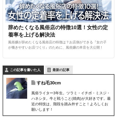
辞めたくなる風俗店の特徴10選！女性の定
着率を上げる解決法
風俗嬢が辞めたくなる風俗店の特徴は？お店側ができる『女の子
が働きやすいお店づくり』のために、風俗嬢の本音を大公開！
この記事を書いた人
最新の記事
すね毛30cm
風俗ライター3年生。ツラミ・イチボ・ミスジ・
ハネシタ。牛と戦うこと(焼肉)が大好きです。最
近の特技は、階段を踏み外すこと！よろしくお
願いします！