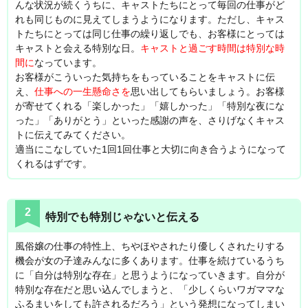
んな状況が続くうちに、キャストたちにとって毎回の仕事がど
れも同じものに見えてしまうようになります。ただし、キャス
トたちにとっては同じ仕事の繰り返しでも、お客様にとっては
キャストと会える特別な日。
キャストと過ごす時間は特別な時
間に
なっています。
お客様がこういった気持ちをもっていることをキャストに伝
え、
仕事への一生懸命さを
思い出してもらいましょう。お客様
が寄せてくれる「楽しかった」「嬉しかった」「特別な夜にな
った」「ありがとう」といった感謝の声を、さりげなくキャス
トに伝えてみてください。
適当にこなしていた1回1回仕事と大切に向き合うようになって
くれるはずです。
2
特別でも特別じゃないと伝える
風俗嬢の仕事の特性上、ちやほやされたり優しくされたりする
機会が女の子達みんなに多くあります。仕事を続けているうち
に「自分は特別な存在」と思うようになっていきます。自分が
特別な存在だと思い込んでしまうと、「少しくらいワガママな
ふるまいをしても許されるだろう」という発想になってしまい