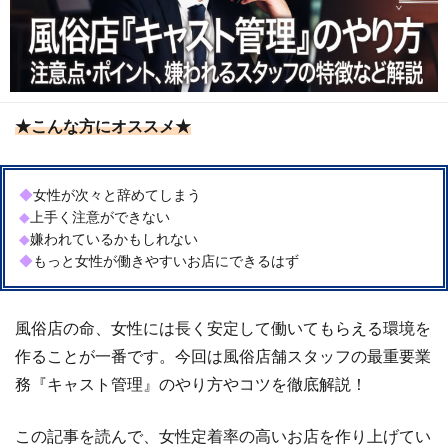
★こんな方にオススメ★
◆
女性が次々と辞めてしまう
◆
上手く注意ができない
◆
嫌われているかもしれない
◆
もっと女性が働きやすいお店にできるはず
風俗店の命、女性には長く安定して働いてもらえる環境を
作ることが一番です。今回は風俗店舗スタッフの最重要業
務『キャスト管理』のやり方やコツを徹底解説！
この記事を読んで、女性定着率の高いお店を作り上げてい