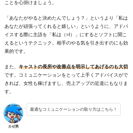
ことを心掛けましょう。
「あなたがやると決めたんでしょう？」というより「私は
あなたが頑張ってくれると嬉しい」というように、アドバ
イスする際に主語を「私は（=I）」にするとソフトに聞こ
えるというテクニック。相手のやる気を引き出すのにも効
果的です。
また、
キャストの長所や改善点を明示してあげるのも大切
です。コミュニケーションをとって上手くアドバイスがで
きれば、女性も稼げますし、売上アップの近道にもなりま
す。
最適なコミュニケーションの取り方はこちら！
カゼ男