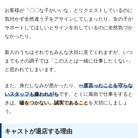
お客様が「〇〇な子がいいな」とリクエストしているのに
気付かず全然違う子をアサインしてしまったり、女の子が
サポートしてほしいとサインを出しているのに全然気づか
なかったり。
新人のうちはそれでもみんな大目に見てくれますが、いつ
までもその調子では「この人とは一緒に仕事したくない」
と思われてしまいます。
また、身だしなみが悪かったり、
一度言ったことを守らな
いスタッフも嫌われがち
です。とくに風俗で仕事をすると
きは、
嘘をつかない、誠実であること
を大切にしましょ
う。
キャストが退店する理由