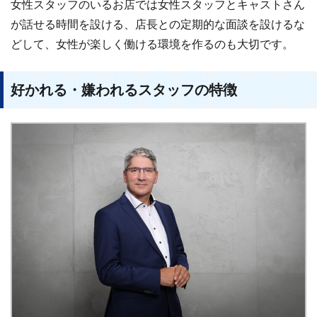
女性スタッフのいるお店では女性スタッフとキャストさん
が話せる時間を設ける、店長との定期的な面談を設けるな
どして、女性が楽しく働ける環境を作るのも大切です。
好かれる・嫌われるスタッフの特徴