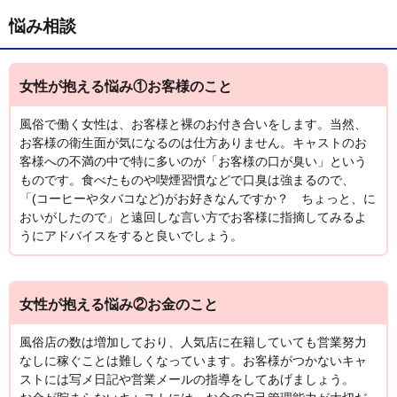
悩み相談
女性が抱える悩み①お客様のこと
風俗で働く女性は、お客様と裸のお付き合いをします。当然、
お客様の衛生面が気になるのは仕方ありません。キャストのお
客様への不満の中で特に多いのが「お客様の口が臭い」という
ものです。食べたものや喫煙習慣などで口臭は強まるので、
「(コーヒーやタバコなど)がお好きなんですか？ ちょっと、に
おいがしたので」と遠回しな言い方でお客様に指摘してみるよ
うにアドバイスをすると良いでしょう。
女性が抱える悩み②お金のこと
風俗店の数は増加しており、人気店に在籍していても営業努力
なしに稼ぐことは難しくなっています。お客様がつかないキャ
ストには写メ日記や営業メールの指導をしてあげましょう。