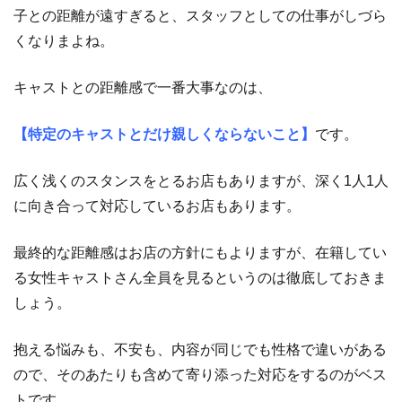
子との距離が遠すぎると、スタッフとしての仕事がしづら
くなりまよね。
キャストとの距離感で一番大事なのは、
【特定のキャストとだけ親しくならないこと】
です。
広く浅くのスタンスをとるお店もありますが、深く1人1人
に向き合って対応しているお店もあります。
最終的な距離感はお店の方針にもよりますが、在籍してい
る女性キャストさん全員を見るというのは徹底しておきま
しょう。
抱える悩みも、不安も、内容が同じでも性格で違いがある
ので、そのあたりも含めて寄り添った対応をするのがベス
トです。