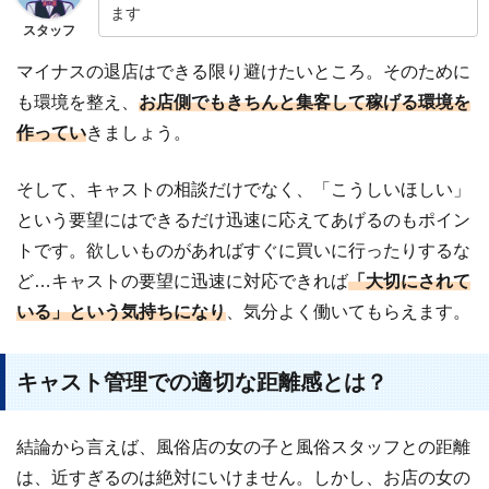
ます
スタッフ
マイナスの退店はできる限り避けたいところ。そのために
も環境を整え、
お店側でもきちんと集客して稼げる環境を
作ってい
きましょう。
そして、キャストの相談だけでなく、「こうしいほしい」
という要望にはできるだけ迅速に応えてあげるのもポイン
トです。欲しいものがあればすぐに買いに行ったりするな
ど…キャストの要望に迅速に対応できれば
「大切にされて
いる」という気持ちになり
、気分よく働いてもらえます。
キャスト管理での適切な距離感とは？
結論から言えば、風俗店の女の子と風俗スタッフとの距離
は、近すぎるのは絶対にいけません。しかし、お店の女の