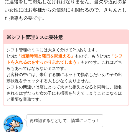
に連絡をして対処しなければなりません。当欠や遅刻の多
い女性にはお客様からの信頼にも関わるので、きちんとし
た指導も必要です。
※シフト管理ミスに要注意
シフト管理のミスには大きく分けて2つあります。
1つは
「出勤時間と曜日を間違える」
もので、もう1つは
「シフ
トを入れるのをすっかり忘れてしまう」
ものです。これはどち
らもあってはならないミスです。
お客様の中には、来店する前にネットで指名したい女の子の出
勤状況をチェックする人も少なくありません。
シフトの間違いは店にとって大きな損失となると同時に、指名
されるはずだった女の子にも損害を与えてしまうことになるほ
ど重要な業務です。
再確認するなどして、慎重にいこう！