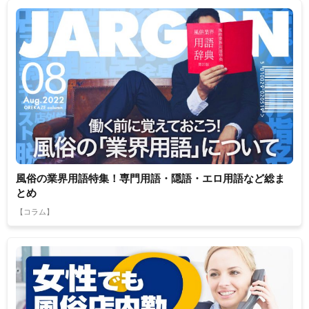
風俗の業界用語特集！専門用語・隠語・エロ用語など総ま
とめ
【コラム】