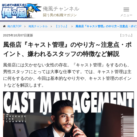
俺風チャンネル
闘う男の転職マガジン
メニュー
風俗店『キャスト管理』のやり方～注意点・ポイ
俺の風TOP
俺風チャンネル
【コラム】
2025年10月07日更新
【コラム】
風俗店『キャスト管理』のやり方～注意点・ポ
イント、嫌われるスタッフの特徴など解説
風俗店には欠かせない女性の存在。『キャスト管理』をするのも、
男性スタッフにとっては大事な仕事です。では、キャスト管理は主
に何をするのか。今回は基本的なやり方や、キャスト管理のポイン
トなどを解説します。