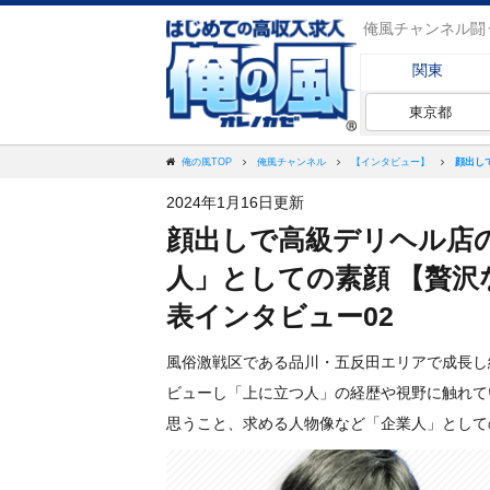
俺風チャンネル闘
関東
東京都
顔出し
俺の風TOP
俺風チャンネル
【インタビュー】
2024年1月16日更新
顔出しで高級デリヘル店
人」としての素顔 【贅沢
表インタビュー02
風俗激戦区である品川・五反田エリアで成長し
ビューし「上に立つ人」の経歴や視野に触れて
思うこと、求める人物像など「企業人」として