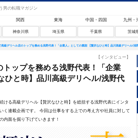
う男の転職マガジン
関西
東海
中国・四国
九州・
神奈川県
埼玉県
千葉県
茨城
で高級デリヘル店のトップを務める浅野代表！「企業人」としての素顔 【贅沢なひと時】品川高級デリヘル/浅野
【インタビュー】
のトップを務める浅野代表！「企業
なひと時】品川高級デリヘル/浅野代
続ける高級デリヘル【贅沢なひと時】を総括する浅野代表にインタ
いく連載企画です。 今回は仕事をする上での考え方や社員に対して
の内面を掘り下げていきます！