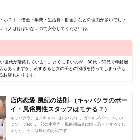
・ホスト・借金・学費・生活費・貯金】などの理由が多いでしょ
いう人はほぼいないので安心してくださいね。
広い世代が活躍しています。とくに多いのが、30代～50代で年齢層
店もありますが、若すぎると女の子との関係を持ってしまう子も
るお店もあります。
店内恋愛-風紀の法則-（キャバクラのボー
イ・風俗男性スタッフはモテる？）
キャバクラ、セクキャバ（おっパブ）、ガールズバー、ヘルス
にソープetc…一部の水商売・風俗関係者は戦々恐々とするでし
ょうが、今回は風紀のお話です！