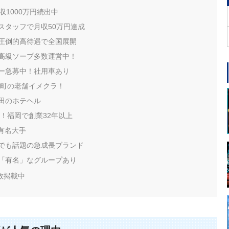
1000万円続出中
スタッフで月収50万円達成
圧倒的高待遇で全国展開
高級ソープ多数運営中！
ー急募中！社用車あり
伎町の老舗イメクラ！
田のホテヘル
回！福岡で創業32年以上
有名大手
Sでも話題の急成長ブランド
「有名」なグループあり
数掲載中